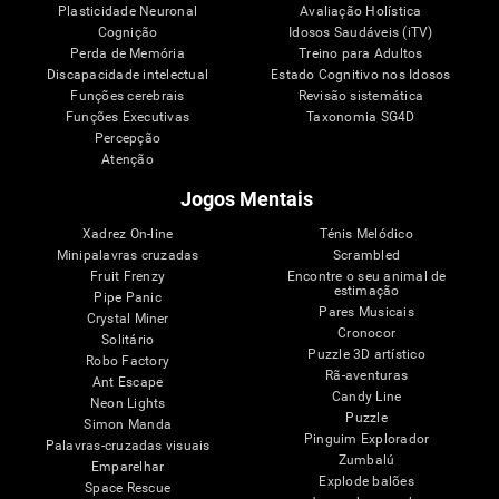
Plasticidade Neuronal
Avaliação Holística
Cognição
Idosos Saudáveis (iTV)
Perda de Memória
Treino para Adultos
Discapacidade intelectual
Estado Cognitivo nos Idosos
Funções cerebrais
Revisão sistemática
Funções Executivas
Taxonomia SG4D
Percepção
Atenção
Jogos Mentais
Xadrez On-line
Ténis Melódico
Minipalavras cruzadas
Scrambled
Fruit Frenzy
Encontre o seu animal de
estimação
Pipe Panic
Pares Musicais
Crystal Miner
Cronocor
Solitário
Puzzle 3D artístico
Robo Factory
Rã-aventuras
Ant Escape
Candy Line
Neon Lights
Puzzle
Simon Manda
Pinguim Explorador
Palavras-cruzadas visuais
Zumbalú
Emparelhar
Explode balões
Space Rescue