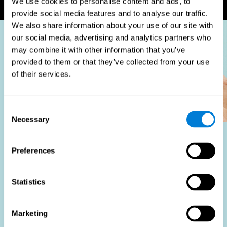
We use cookies to personalise content and ads, to
provide social media features and to analyse our traffic.
We also share information about your use of our site with
our social media, advertising and analytics partners who
may combine it with other information that you’ve
provided to them or that they’ve collected from your use
of their services.
Consent
Necessary
Selection
Quem se beneficia?
Preferences
A utilização de testes de adequação ao cargo faz parte
de uma estratégia de recrutamento abrangente, com o
Statistics
objetivo de agilizar o processo de contratação,
fornecendo dados objetivos que apoiam melhores
decisões de contratação. Estas avaliações são benéficas
Marketing
não só para identificar os candidatos mais adequados,