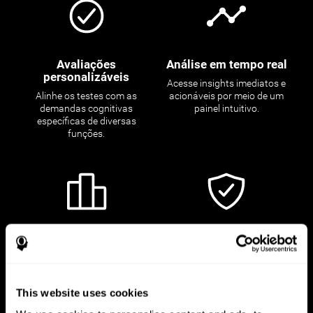
Avaliações
Análise em tempo real
personalizáveis
Acesse insights imediatos e
Alinhe os testes com as
acionáveis por meio de um
demandas cognitivas
painel intuitivo.
específicas de diversas
funções.
Benchmarking Global
Seguro e compatível
Posicione seus candidatos
Priorize a proteção de dados
em relação aos benchmarks
de candidatos com nossa
globais para garantir a
plataforma segura e
This website uses cookies
aquisição de talentos de alto
compatível com privacidade.
nível.