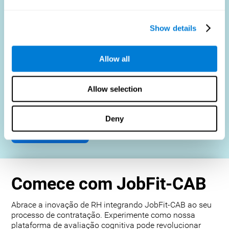
mas também para promover a justiça e a diversidade no
processo de contratação, concentrando-se nos requisitos
específicos do trabalho e não nas impressões subjetivas.
Show details
Profissionais de RH
: Aumente a eficiência do
recrutamento, reduza a rotatividade e construa equipes
mais fortes.
Allow all
Candidatos
: Envolver-se em um processo de avaliação
justo e eficiente.
Allow selection
Organizações
: Promova maior produtividade e satisfação
ao combinar com precisão os candidatos às funções.
Deny
Contato
Comece com JobFit-CAB
Abrace a inovação de RH integrando JobFit-CAB ao seu
processo de contratação. Experimente como nossa
plataforma de avaliação cognitiva pode revolucionar