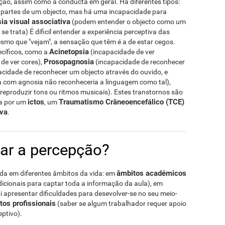
epção, assim como a conducta em geral. Há diferentes tipos:
partes de um objecto, mas há uma incapacidade para
ia visual associativa
(podem entender o objecto como um
 trata) É díficil entender a experiência perceptiva das
mo que "vejam", a sensação que têm é a de estar cegos.
Acinetopsia
ecíficos, como a
(incapacidade de ver
Prosopagnosia
de ver cores),
(incapacidade de reconhecer
cidade de reconhecer um objecto através do ouvido, e
a com agnosia não reconheceria a linguagem como tal),
reproduzir tons ou ritmos musicais). Estes transtornos são
ictos
Traumatismo Crâneoencefálico (TCE)
ja por um
, um
iva
.
ar a percepção?
âmbitos académicos
uda em diferentes âmbitos da vida: em
dicionais para captar toda a informação da aula), em
i apresentar dificuldades para desevolver-se no seu meio-
tos profissionais
(saber se algum trabalhador requer apoio
ptivo).