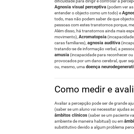
dificuldade para dirigir e controlar a perc
Agnosia visual perceptiva
(podem ver as 
Agnos
entender o objecto como um todo) e
todo, mas não podem saber de que objecto se
pessoas com estes transtornos porque, mes
Além disso, há transtornos ainda mais esp
Acromatopsia
movimento),
(incapacidade 
agnosia auditiva
caras familiares),
(incapa
tratando-se de informação verbal, a pesso
amusia
(incapacidade para reconhecer ou 
provocados por um dano cerebral, quer se
doença neurodegenerat
ou, mesmo, uma
Como medir e avali
Avaliar a percepção pode ser de grande aj
(saber se um aluno vai necessitar ajudas a
âmbitos clínicos
(saber se um paciente va
âmbi
ambiente de maneira habitual) ou em
substitutivo devido a algum problema perce