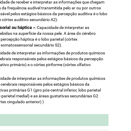
idade de receber e interpretar as informações que chegam
da frequência audível transmitida pelo ar ou por outros
sável pelos estágios básicos da percepção auditiva é o lobo
e córtex auditivo secundário A2).
sorial ou háptica
>: Capacidade de interpretar as
ebidas na superfície da nossa pele. A área do cérebro
percepção háptica é o lobo parietal (córtex
x somatossensorial secundário S2).
cidade de interpretar as informações de produtos químicos
rebrais responsáveis ​​pelos estágios básicos da percepção
fativo primário) e o córtex piriforme (córtex olfativo
cidade de interpretar as informações de produtos químicos
 cerebrais responsáveis ​​pelos estágios básicos da
vas primárias G1 (giro pós-central inferior, lobo parietal
to-parietal medial) e as áreas gustativas secundárias G2
rtex cingulado anterior) )