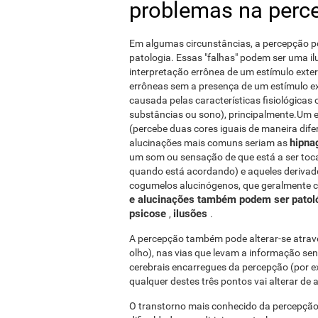
problemas na perc
Em algumas circunstâncias, a percepção po
patologia. Essas "falhas" podem ser uma i
interpretação errônea de um estímulo exte
errôneas sem a presença de um estímulo e
causada pelas características fisiológicas
substâncias ou sono), principalmente.Um e
(percebe duas cores iguais de maneira dif
hipna
alucinações mais comuns seriam as
um som ou sensação de que está a ser toc
quando está acordando) e aqueles deriva
cogumelos alucinógenos, que geralmente 
e alucinações também podem ser pato
psicose
ilusões
,
.
A percepção também pode alterar-se atrav
olho), nas vias que levam a informação se
cerebrais encarregues da percepção (por e
qualquer destes três pontos vai alterar d
O transtorno mais conhecido da percepção