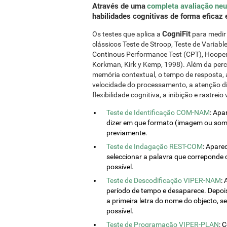
Através de uma
completa avaliação neu
habilidades cognitivas de forma eficaz 
CogniFit
Os testes que aplica a
para medir 
clássicos Teste de Stroop, Teste de Variab
Continous Performance Test (CPT), Hooper
Korkman, Kirk y Kemp, 1998). Além da pe
memória contextual, o tempo de resposta, a
velocidade do processamento, a atenção di
flexibilidade cognitiva, a inibição e rastreio 
Teste de Identificação COM-NAM
: Apa
dizer em que formato (imagem ou som)
previamente.
Teste de Indagação REST-COM
: Apare
seleccionar a palavra que correponde
possível.
Teste de Descodificação VIPER-NAM
:
período de tempo e desaparece. Depoi
a primeira letra do nome do objecto, se
possível.
Teste de Programação VIPER-PLAN
: 