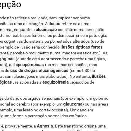
epção
de não refletir a realidade, sem implicar nenhuma
ilusão
lusão ou uma alucinação. A
refere-se a uma
alucinação
rno real, enquanto a
consiste numa percepção
xterno real. Esses fenômenos podem ocorrer sem patologia,
 ou cognitivas do sistema ou por estados alterados (uso de
ilusões ópticas fortes
xemplo de ilusão seria conhecido
erente, percebe o movimento numa imagem estática etc.). As
gógicas
(quando está adormecendo e percebe uma figura,
hipnopómpicas
ado), as
(as mesmas sensações, mas
uso de drogas alucinogênicas
dos do
(como LSD ou
ilusões
causam alucinações mais elaboradas). No entanto,
lógicas
esquizofrenia
, relacionadas à
, episódios de
és do dano dos órgãos sensoriais (por exemplo, um golpe no
glaucoma
nsorial ao cérebro (por exemplo, um
) ou nas áreas
xemplo, uma lesão no cortéx occipital). Um dano em
e alguma forma a percepção normal dos estímulos.
Agnosia
 é, provavelmente, a
. Este transtorno origina uma