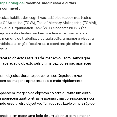
ropsicológica
Podemos medir essa e outras
e confiável
.
estas habilidades cognitivas, estão baseados nos testes
les Of Attention (TOVA), Test of Memory Malingering (TOMM),
 Visual Organisation Task (VOT) e no teste NEPSY (de
rcepção, estes testes também medem a denominação, a
 memória do trabalho, a actualização, a memória visual, a
vidida, a atenção focalizada, a coordenação olho-mão, a
visual.
recerão objectos através de imagem ou som. Temos que
 apareceu o objecto pela última vez, ou se não apareceu
cem objectos durante pouco tempo. Depois deve-se
 com as imagens apresentadas, o mais rápidamente
 Aparecem imagens de objectos no ecrã durante um curto
s aparecem quatro letras, e apenas uma corresponderá com
ndo essa a letra objectivo. Tem que realizá-lo o mais rápido
Consiste em sacar uma bola de um labirinto com o menor