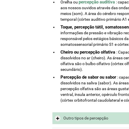
percepção auditiva
Orelha ou
: capac
aos nossos ouvidos através das ondas 
meios (som). A área do cérebro respon
temporal (córtex auditivo primário A1 
Toque, percepção tátil, somatossen
informações de pressão e vibração rec
responsável pelos estágios básicos da 
somatossensorial primário S1 e córte
Cheiro ou percepção olfativa
: Capa
dissolvidos no ar (cheiro). As áreas ce
olfativa são o bulbo olfativo (córtex ol
secundário).
Percepção de sabor ou sabor
: capa
dissolvidos na saliva (sabor). As áreas
percepção olfativa são as áreas gustati
ventral, ínsula anterior, opérculo fron
(córtex orbitofrontal caudolateral e có
Outro tipos de percepção