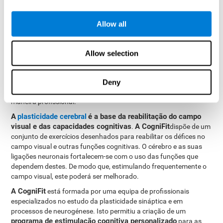
exigido que, recorde a posição da outra figura que aparecerá
pelas bordas.
Allow all
Como reabilitar ou melhorar o
Allow selection
campo visual?
O campo visual, em alguns casos, pode melhorar-se através de
Deny
CogniFit
treino. Na
oferecemos a possibilidade de fazê-lo de
maneira profissional.
A
plasticidade cerebral
é a base da reabilitação do campo
visual e das capacidades cognitivas
A CogniFit
.
dispõe de um
conjunto de exercícios desenhados para reabilitar os défices no
campo visual e outras funções cognitivas. O cérebro e as suas
ligações neuronais fortalecem-se com o uso das funções que
dependem destes. De modo que, estimulando frequentemente o
campo visual, este poderá ser melhorado.
A CogniFit
está formada por uma equipa de profissionais
especializados no estudo da plasticidade sináptica e em
processos de neurogénese. Isto permitiu a criação de um
programa de estimulação cognitiva personalizado
para as