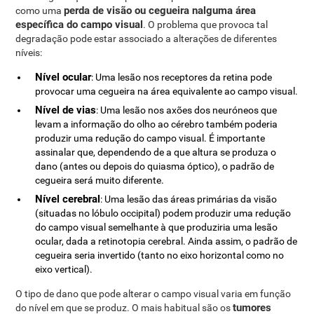
perda de visão ou cegueira nalguma área
como uma
específica do campo visual
. O problema que provoca tal
degradação pode estar associado a alterações de diferentes
níveis:
Nível ocular
: Uma lesão nos receptores da retina pode
provocar uma cegueira na área equivalente ao campo visual.
Nível de vias
: Uma lesão nos axões dos neuróneos que
levam a informação do olho ao cérebro também poderia
produzir uma redução do campo visual. É importante
assinalar que, dependendo de a que altura se produza o
dano (antes ou depois do quiasma óptico), o padrão de
cegueira será muito diferente.
Nível cerebral
: Uma lesão das áreas primárias da visão
(situadas no lóbulo occipital) podem produzir uma redução
do campo visual semelhante à que produziria uma lesão
ocular, dada a retinotopia cerebral. Ainda assim, o padrão de
cegueira seria invertido (tanto no eixo horizontal como no
eixo vertical).
O tipo de dano que pode alterar o campo visual varia em função
tumores
do nível em que se produz. O mais habitual são os