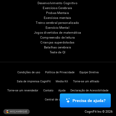
Desenvolvimento Cognitivo
Exercícios Cerebrais
Probas Mentais
Exercícios mentais
Treino cerebral personalizado
Exercício Mental
Jogos divertidos de matemática
Compreensão de leitura
Crianças superdotadas
Batalhas cerebrais
Teste de QI
Condições de uso
Política de Privacidade
Equipe Diretiva
Sala de imprensa CogniFit
Media Kit
Torne-se um afiliado
Torne-se um revendedor
Contato
Ajuda
Declaração de Acessibilidade
Central de confiança
Precisa de ajuda?
CogniFit Inc © 2026
MOÇAMBIQUE