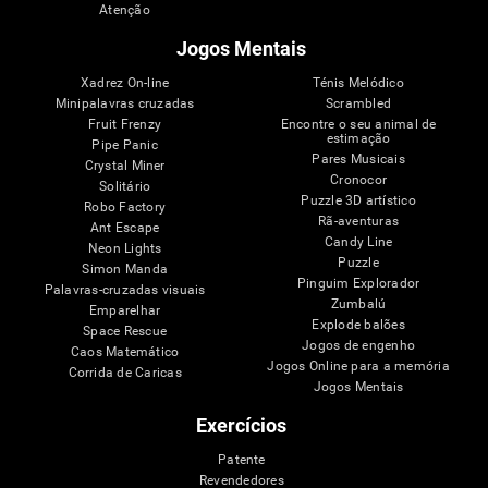
Atenção
Jogos Mentais
Xadrez On-line
Ténis Melódico
Minipalavras cruzadas
Scrambled
Fruit Frenzy
Encontre o seu animal de
estimação
Pipe Panic
Pares Musicais
Crystal Miner
Cronocor
Solitário
Puzzle 3D artístico
Robo Factory
Rã-aventuras
Ant Escape
Candy Line
Neon Lights
Puzzle
Simon Manda
Pinguim Explorador
Palavras-cruzadas visuais
Zumbalú
Emparelhar
Explode balões
Space Rescue
Jogos de engenho
Caos Matemático
Jogos Online para a memória
Corrida de Caricas
Jogos Mentais
Exercícios
Patente
Revendedores