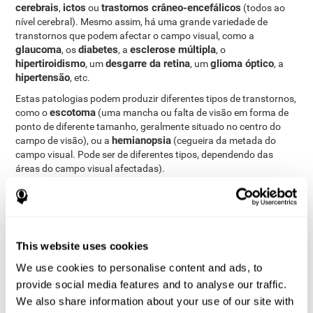
cerebrais
ictos
trastornos crâneo-encefálicos
,
ou
(todos ao
nível cerebral). Mesmo assim, há uma grande variedade de
transtornos que podem afectar o campo visual, como a
glaucoma
diabetes
esclerose múltipla
, os
, a
, o
hipertiroidismo
desgarre da retina
glioma óptico
, um
, um
, a
hipertensão
, etc.
Estas patologias podem produzir diferentes tipos de transtornos,
escotoma
como o
(uma mancha ou falta de visão em forma de
ponto de diferente tamanho, geralmente situado no centro do
hemianopsia
campo de visão), ou a
(cegueira da metada do
campo visual. Pode ser de diferentes tipos, dependendo das
áreas do campo visual afectadas).
Como medir e avaliar o campo
visual?
This website uses cookies
O campo visual permite-nos perceber uma grande quantidade de
We use cookies to personalise content and ads, to
estímulos à nossa volta sem necessidade de desviar o olhar de
provide social media features and to analyse our traffic.
um ponto, permitindo realizar com fluídez muitas das actividades
do nosso dia-a-dia. Assim, a avaliação do nosso campo visual
We also share information about your use of our site with
(campimetria) pode ser de grande ajuda em diferentes âmbitos