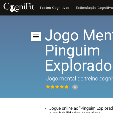
Testes Cognitivos
Estimulação Cognitiv
Jogo Ment
Pinguim
Explorado
Jogo mental de treino cogni
5
Jogue online ao "Pinguim Explorad