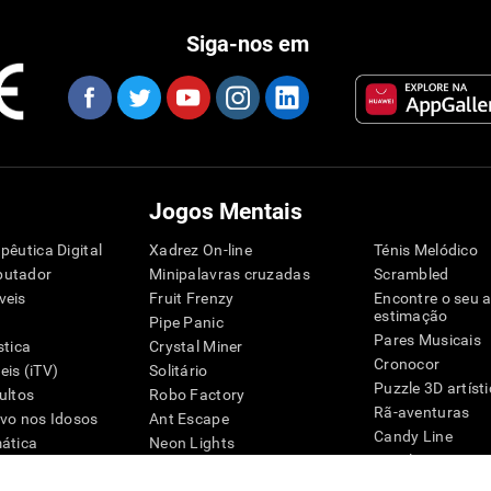
Siga-nos em
Jogos Mentais
pêutica Digital
Xadrez On-line
Ténis Melódico
putador
Minipalavras cruzadas
Scrambled
veis
Fruit Frenzy
Encontre o seu 
estimação
Pipe Panic
Pares Musicais
stica
Crystal Miner
Cronocor
is (iTV)
Solitário
Puzzle 3D artíst
ultos
Robo Factory
Rã-aventuras
ivo nos Idosos
Ant Escape
Candy Line
mática
Neon Lights
Puzzle
G4D
Simon Manda
Pinguim Explora