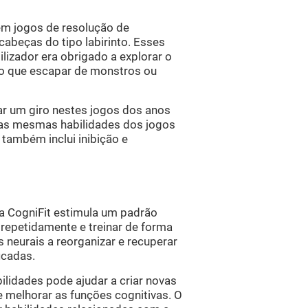
em jogos de resolução de
abeças do tipo labirinto. Esses
lizador era obrigado a explorar o
o que escapar de monstros ou
r um giro nestes jogos dos anos
na as mesmas habilidades dos jogos
 também inclui inibição e
a CogniFit estimula um padrão
 repetidamente e treinar de forma
s neurais a reorganizar e recuperar
icadas.
lidades pode ajudar a criar novas
 e melhorar as funções cognitivas. O