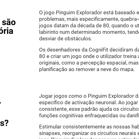
O jogo Pinguim Explorador está baseado 
problemas, mais especificamente, quebra-c
 são
jogos datam da década de 80, quando o uti
ória
labirinto num determinado momento, tend
desviar de obstáculos.
Os desenhadores da CogniFit decidiram da
80 e criar um jogo onde o utilizador trei
originais, como a percepção espacial, mas
planificação ao remover a neve do mapa.
Jogar jogos como o Pinguim Explorador d
específico de activação neuronal. Ao jogar
”
consistente, esse padrão ajuda os circuito
funções cognitivas enfraquecidas ou danif
as?
Estimular consistentemente as nossas habi
sinapses, reorganizar os circuitos neurais