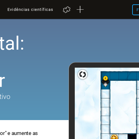
a
Evidências científicas
F
al:
r
tivo
or" e aumente as