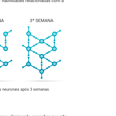
r habilidades relacionadas com a
NA
3ª SEMANA
es neuronais após 3 semanas.