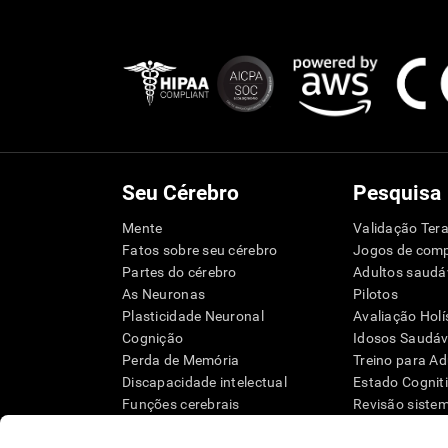
Seu Cérebro
Pesquisa
Mente
Validação Tera
Fatos sobre seu cérebro
Jogos de com
Partes do cérebro
Adultos saudá
As Neuronas
Pilotos
Plasticidade Neuronal
Avaliação Holí
Cognição
Idosos Saudáve
Perda de Memória
Treino para Ad
Discapacidade intelectual
Estado Cognit
Funções cerebrais
Revisão siste
Funções Executivas
Taxonomia S