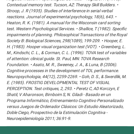
Contextual memory test. Tucson, AZ: Therapy Skill Builders. •
Stroop, J. R (1935). Studies of interference in serial verbal
reactions. Journal of experimental psychology, 18(6), 643. •
Heaton, R. K. (1981). A manual for the Wisconsin card sorting
test. Western Psychological Services. • Shallice, T (1982). Specific
impairments of planning. Philosophical Transactions of the Royal
Society B: Biological Sciences, 298(1089), 199-209. • Hooper, E.
H. (1983). Hooper visual organization test (VOT). • Greenberg, L.
M., Kindschi, C. L., & Corman, C. L. (1996). TOVA test of variables
of attention: clinical guide. St. Paul, MN: TOVA Research
Foundation. • Asato, M. R., Sweeney, J. A., & Luna, B (2006).
Cognitive processes in the development of TOL performance.
Neuropsychologia, 44(12), 2259-2269. • Goh, D. S., & Swerdlik, M.
E. (1985). FROSTIG DEVELOPMENTAL TEST OF VISUAL
PERCEPTION. Test critiques, 2, 293. • Peretz C, AD Korczyn, E
Shatil, V Aharonson, Birnboim S, N. Giladi - Basado en un
Programa Informático, Entrenamiento Cognitivo Personalizado
versus Juegos de Ordenador Clásicos: Un Estudio Aleatorizado,
Doble Ciego, Prospectivo de la Estimulación Cognitiva -
Neuroepidemiología 2011; 36:91-9.