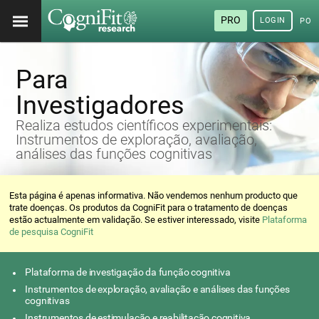
PRO
LOGIN
POR
Para
Investigadores
Realiza estudos científicos experimentais:
Instrumentos de exploração, avaliação,
análises das funções cognitivas
Esta página é apenas informativa. Não vendemos nenhum producto que
trate doenças. Os produtos da CogniFit para o tratamento de doenças
estão actualmente em validação. Se estiver interessado, visite
Plataforma
de pesquisa CogniFit
Plataforma de investigação da função cognitiva
Instrumentos de exploração, avaliação e análises das funções
cognitivas
Instrumentos de estimulação e reabilitação cognitiva