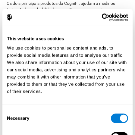
Os dois principais produtos da CogniFit ajudam a medir ou
treinar todas as habilidades cognitivas com as quais
amplo suporte científico
trabalhamos com
:
Avaliações
18 tarefas diferentes
: Através de
, podemos
avaliar mais de 20 habilidades cognitivas com precisão. Isso
perfil completo do estado cognitivo
permite criar um
This website uses cookies
actual do participante
. A avaliação mais completa é a
We use cookies to personalise content and ads, to
Avaliação Geral (CAB, mas a CogniFit também oferece
provide social media features and to analyse our traffic.
testes de avaliação mais específicos: para Parkinson,
Depressão, Dislexia, TDAH e outros. No início de cada tarefa,
We also share information about your use of our site with
o que o participante deve fazer será explicado de forma
our social media, advertising and analytics partners who
interativa.
may combine it with other information that you’ve
provided to them or that they’ve collected from your use
Treinos
mais de 30 jogos de treino
: Com
, é possível
estimular todas as habilidades cognitivas
treinadas na
of their services.
CogniFit. O treino cerebral personalizado nos permite
fortalecer as habilidades cognitivas dos nossos
participantes de uma forma divertida e confortável. Além
Consent
disso, a CogniFit também oferece treinos para patologias
Necessary
Selection
específicas. Os jogos incluem uma explicação interactiva
para que os participantes possam entender facilmente como
funcionam. Cada sessão de treino dura aproximadamente