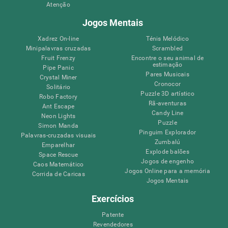
Atenção
Jogos Mentais
Xadrez On-line
Ténis Melódico
Minipalavras cruzadas
Scrambled
Fruit Frenzy
Encontre o seu animal de
estimação
Pipe Panic
Pares Musicais
Crystal Miner
Cronocor
Solitário
Puzzle 3D artístico
Robo Factory
Rã-aventuras
Ant Escape
Candy Line
Neon Lights
Puzzle
Simon Manda
Pinguim Explorador
Palavras-cruzadas visuais
Zumbalú
Emparelhar
Explode balões
Space Rescue
Jogos de engenho
Caos Matemático
Jogos Online para a memória
Corrida de Caricas
Jogos Mentais
Exercícios
Patente
Revendedores