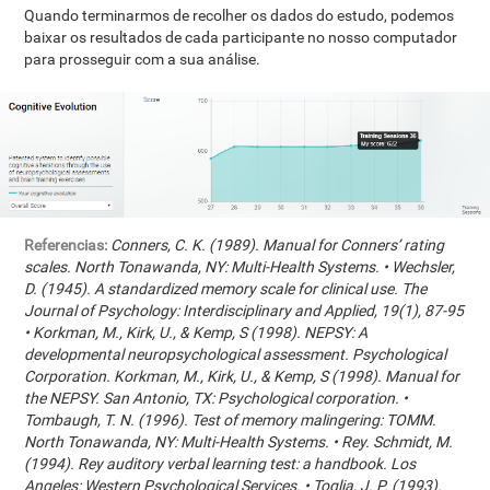
Quando terminarmos de recolher os dados do estudo, podemos
baixar os resultados de cada participante no nosso computador
para prosseguir com a sua análise.
Referencias:
Conners, C. K. (1989). Manual for Conners’ rating
scales. North Tonawanda, NY: Multi-Health Systems. • Wechsler,
D. (1945). A standardized memory scale for clinical use. The
Journal of Psychology: Interdisciplinary and Applied, 19(1), 87-95
• Korkman, M., Kirk, U., & Kemp, S (1998). NEPSY: A
developmental neuropsychological assessment. Psychological
Corporation. Korkman, M., Kirk, U., & Kemp, S (1998). Manual for
the NEPSY. San Antonio, TX: Psychological corporation. •
Tombaugh, T. N. (1996). Test of memory malingering: TOMM.
North Tonawanda, NY: Multi-Health Systems. • Rey. Schmidt, M.
(1994). Rey auditory verbal learning test: a handbook. Los
Angeles: Western Psychological Services. • Toglia, J. P. (1993).