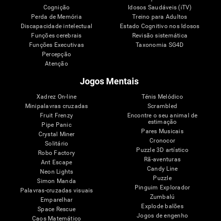
Cognição
Idosos Saudáveis (iTV)
Perda de Memória
Treino para Adultos
Discapacidade intelectual
Estado Cognitivo nos Idosos
Funções cerebrais
Revisão sistemática
Funções Executivas
Taxonomia SG4D
Percepção
Atenção
Jogos Mentais
Xadrez On-line
Ténis Melódico
Minipalavras cruzadas
Scrambled
Fruit Frenzy
Encontre o seu animal de
estimação
Pipe Panic
Pares Musicais
Crystal Miner
Cronocor
Solitário
Puzzle 3D artístico
Robo Factory
Rã-aventuras
Ant Escape
Candy Line
Neon Lights
Puzzle
Simon Manda
Pinguim Explorador
Palavras-cruzadas visuais
Zumbalú
Emparelhar
Explode balões
Space Rescue
Jogos de engenho
Caos Matemático