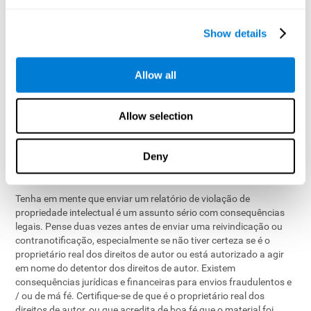
declaração de que aceita a jurisdição do tribunal distrital
federal na sua jurisdição de residência, ou se reside fora dos
Show details
Estados Unidos, qualquer jurisdição do local de
estabelecimento da CogniFit, e que aceitará o serviço da
pessoa que fez a notificação nos termos do parágrafo (c) (1)
Allow all
(C), ou um representante dessa pessoa.
Para enviar uma contranotificação, responda à nossa
notificação de e-mail original e inclua as informações necessárias
Allow selection
no corpo de sua resposta, pois descartamos todos os anexos por
motivos de segurança.
Deny
4
. Consequências legais
Tenha em mente que enviar um relatório de violação de
propriedade intelectual é um assunto sério com consequências
legais. Pense duas vezes antes de enviar uma reivindicação ou
contranotificação, especialmente se não tiver certeza se é o
proprietário real dos direitos de autor ou está autorizado a agir
em nome do detentor dos direitos de autor. Existem
consequências jurídicas e financeiras para envios fraudulentos e
/ ou de má fé. Certifique-se de que é o proprietário real dos
direitos de autor, ou que acredita de boa fé que o material foi