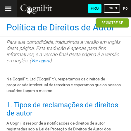
PRO
LOGIN
POR
REGISTRE-SE
Política de Direitos de Autor
Para sua comodidade, traduzimos a versão em inglês
desta página. Esta tradução é apenas para fins
informativos, e a versão final desta página é a versão
em inglês. (
)
Ver agora
Na CogniFit, Ltd ('CogniFit'), respeitamos os direitos de
propriedade intelectual de terceiros e esperamos que os nossos
usuários façam o mesmo.
1
. Tipos de reclamações de direitos
de autor
A CogniFit responde a notificações de direitos de autor
registradas sob a Lei de Proteção de Direitos de Autor dos