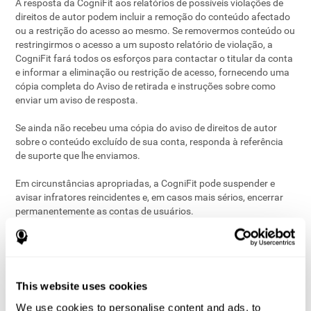
A resposta da CogniFit aos relatórios de possíveis violações de
direitos de autor podem incluir a remoção do conteúdo afectado
ou a restrição do acesso ao mesmo. Se removermos conteúdo ou
restringirmos o acesso a um suposto relatório de violação, a
CogniFit fará todos os esforços para contactar o titular da conta
e informar a eliminação ou restrição de acesso, fornecendo uma
cópia completa do Aviso de retirada e instruções sobre como
enviar um aviso de resposta.
Se ainda não recebeu uma cópia do aviso de direitos de autor
sobre o conteúdo excluído de sua conta, responda à referência
de suporte que lhe enviamos.
Em circunstâncias apropriadas, a CogniFit pode suspender e
avisar infratores reincidentes e, em casos mais sérios, encerrar
permanentemente as contas de usuários.
3
. Envie um aviso de resposta em
uma reivindicação de direitos de
autor
This website uses cookies
We use cookies to personalise content and ads, to
Se acredita que o material informado no aviso de direitos de