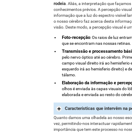
rodeia
. Aliás, a interpretação que façamo
conhecimentos prévios. A percepção visual
informação que a luz do espectro visível l
o nosso cérebro faz acerca desta informaç
visão. Deste modo, a percepção visual é 
Foto-recepção
: Os raios de luz entr
que se encontram nas nossas retinas.
Transmissão e processamento bás
pelo nervo óptico até ao cérebro. Pri
campo visual direito irá ao hemisferi
esquerdo irá ao hemisferio direito) e d
tálamo.
Elaboração da informação e percep
olhos é enviada às capas visuais do ló
elaborada e enviada ao resto do cérebr
Características que intervêm na p
Quanto damos uma olhadela ao nosso escrit
vez, permitindo-nos interactuar rapidament
importância que tem este processo no noss