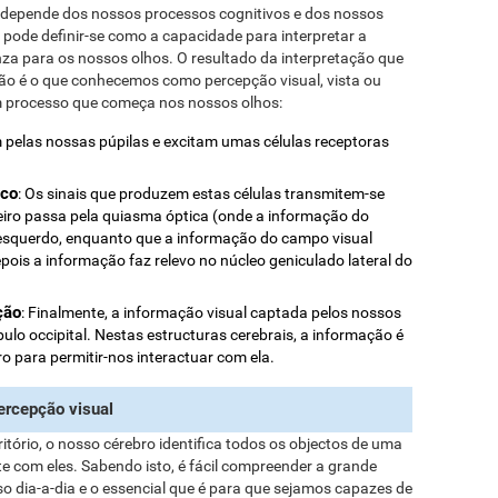
s depende dos nossos processos cognitivos e dos nossos
 pode definir-se como a capacidade para interpretar a
anza para os nossos olhos. O resultado da interpretação que
ão é o que conhecemos como percepção visual, vista ou
um processo que começa nos nossos olhos:
am pelas nossas púpilas e excitam umas células receptoras
ico
: Os sinais que produzem estas células transmitem-se
meiro passa pela quiasma óptica (onde a informação do
o esquerdo, enquanto que a informação do campo visual
epois a informação faz relevo no núcleo geniculado lateral do
ção
: Finalmente, a informação visual captada pelos nossos
bulo occipital. Nestas estructuras cerebrais, a informação é
o para permitir-nos interactuar com ela.
ercepção visual
ório, o nosso cérebro identifica todos os objectos de uma
e com eles. Sabendo isto, é fácil compreender a grande
o dia-a-dia e o essencial que é para que sejamos capazes de