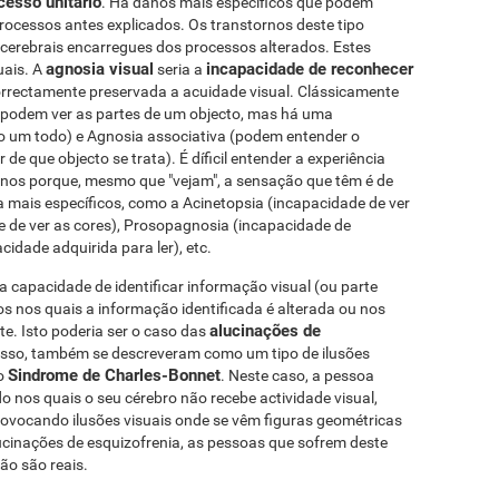
cesso unitário
. Há danos mais específicos que podem
rocessos antes explicados. Os transtornos deste tipo
cerebrais encarregues dos processos alterados. Estes
agnosia visual
incapacidade de reconhecer
uais. A
seria a
orrectamente preservada a acuidade visual. Clássicamente
 (podem ver as partes de um objecto, mas há uma
o um todo) e Agnosia associativa (podem entender o
 que objecto se trata). É díficil entender a experiência
rnos porque, mesmo que "vejam", a sensação que têm é de
a mais específicos, como a Acinetopsia (incapacidade de ver
 de ver as cores), Prosopagnosia (incapacidade de
cidade adquirida para ler), etc.
a capacidade de identificar informação visual (ou parte
 nos quais a informação identificada é alterada ou nos
alucinações de
nte. Isto poderia ser o caso das
isso, também se descreveram como um tipo de ilusões
Sindrome de Charles-Bonnet
 o
. Neste caso, a pessoa
o nos quais o seu cérebro não recebe actividade visual,
rovocando ilusões visuais onde se vêm figuras geométricas
ucinações de esquizofrenia, as pessoas que sofrem deste
ão são reais.