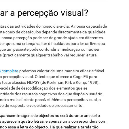
ar a percepção visual?
itas das actividades do nosso dia-a-dia. A nossa capacidade
nte cheio de obstáculos depende directamente da qualidade
 a nossa percepção pode ser de grande ajuda em diferentes
r que uma criança vai ter dificuldades para ler os livros ou
 que um paciente pode confundir a medicação ou não ser
 (practicamente qualquer trabalho vai requerer leitura,
a completa
podemos valorar de uma maneira eficaz e fiável
a percepção visual. O teste que oferece a CogniFit para
no teste clássico NEPSY (de Korkman, Kirk e Kemp, 1998).
apacidade de descodificação dos elementos que se
tidade dos recursos cognitivos dos que dispõe o usuário
eira mais eficiente possível. Além da percepção visual, o
o de resposta e velocidade de processamento.
 Aparecem imagens de objectos no ecrã durante um curto
s aparecem quatro letras, e apenas uma corresponderá com
ndo essa a letra do objecto. Há que realizar a tarefa tão