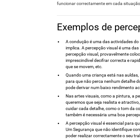
funcionar correctamente em cada situação
Exemplos de perce
A condução é uma das actividades do 
implica. A percepção visual é uma da
percepção visual, provavelmente coloc
imprescindível decifrar correcta e rap
que se movem, etc.
Quando uma criança está nas auldas, 
para que não perca nenhum detalhe do 
pode derivar num baixo rendimento a
Nas artes visuais, como a pintura, a 
queremos que seja realista e atractivo
cuidar cada detalhe, como o tom da cor
também é necessária uma boa percepçã
A percepção visual é essencial para qu
Um Segurança que não identifique cor
poder realizar correctamente o seu tra