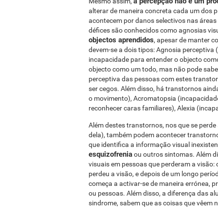
a percepção não é um pro
Mesmo assim,
alterar de maneira concreta cada um dos p
acontecem por danos selectivos nas áreas 
défices são conhecidos como agnosias vis
objectos aprendidos
, apesar de manter c
devem-se a dois tipos: Agnosia perceptiva
incapacidade para entender o objecto com
objecto como um todo, mas não pode saber de
perceptiva das pessoas com estes transto
ser cegos. Além disso, há transtornos aind
o movimento), Acromatopsia (incapacidade
reconhecer caras familiares), Alexia (incapa
Além destes transtornos, nos que se perde 
dela), também podem acontecer transtornos
que identifica a informação visual inexiste
esquizofrenia
ou outros sintomas. Além d
visuais em pessoas que perderam a visão:
perdeu a visão, e depois de um longo períod
começa a activar-se de maneira errónea, p
ou pessoas. Além disso, a diferença das al
sindrome, sabem que as coisas que vêem n