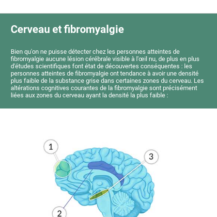
Cerveau et fibromyalgie
Bien qu'on ne puisse détecter chez les personnes atteintes de
fibromyalgie aucune lésion cérébrale visible à l'œil nu, de plus en plus
d'études scientifiques font état de découvertes conséquentes : les
personnes atteintes de fibromyalgie ont tendance à avoir une densité
plus faible de la substance grise dans certaines zones du cerveau. Les
altérations cognitives courantes de la fibromyalgie sont précisément
liées aux zones du cerveau ayant la densité la plus faible :