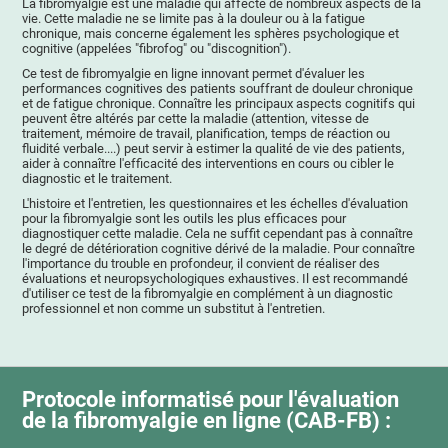
La fibromyalgie est une maladie qui affecte de nombreux aspects de la
vie. Cette maladie ne se limite pas à la douleur ou à la fatigue
chronique, mais concerne également les sphères psychologique et
cognitive (appelées "fibrofog" ou "discognition").
Ce test de fibromyalgie en ligne innovant permet d'évaluer les
performances cognitives des patients souffrant de douleur chronique
et de fatigue chronique. Connaître les principaux aspects cognitifs qui
peuvent être altérés par cette la maladie (attention, vitesse de
traitement, mémoire de travail, planification, temps de réaction ou
fluidité verbale....) peut servir à estimer la qualité de vie des patients,
aider à connaître l'efficacité des interventions en cours ou cibler le
diagnostic et le traitement.
L'histoire et l'entretien, les questionnaires et les échelles d'évaluation
pour la fibromyalgie sont les outils les plus efficaces pour
diagnostiquer cette maladie. Cela ne suffit cependant pas à connaître
le degré de détérioration cognitive dérivé de la maladie. Pour connaître
l'importance du trouble en profondeur, il convient de réaliser des
évaluations et neuropsychologiques exhaustives. Il est recommandé
d'utiliser ce test de la fibromyalgie en complément à un diagnostic
professionnel et non comme un substitut à l'entretien.
Protocole informatisé pour l'évaluation
de la fibromyalgie en ligne (CAB-FB) :