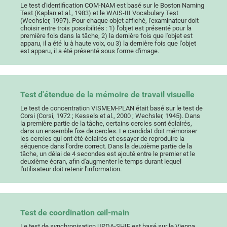
Le test d'identification COM-NAM est basé sur le Boston Naming
Test (Kaplan et al., 1983) et le WAIS-III Vocabulary Test
(Wechsler, 1997). Pour chaque objet affiché, l'examinateur doit
choisir entre trois possibilités : 1) l'objet est présenté pour la
première fois dans la tâche, 2) la dernière fois que l'objet est
apparu, il a été lu à haute voix, ou 3) la dernière fois que l'objet
est apparu, il a été présenté sous forme d'image.
Test d'étendue de la mémoire de travail visuelle
Le test de concentration VISMEM-PLAN était basé sur le test de
Corsi (Corsi, 1972 ; Kessels et al., 2000 ; Wechsler, 1945). Dans
la première partie de la tâche, certains cercles sont éclairés,
dans un ensemble fixe de cercles. Le candidat doit mémoriser
les cercles qui ont été éclairés et essayer de reproduire la
séquence dans l'ordre correct. Dans la deuxième partie de la
tâche, un délai de 4 secondes est ajouté entre le premier et le
deuxième écran, afin d'augmenter le temps durant lequel
l'utilisateur doit retenir l'information.
Test de coordination œil-main
Le test de synchronisation UPDA-SHIF est basé sur le Vienna