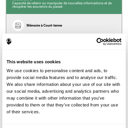
Capacité de retenir ou manipuler de nouvelles informations et de
récupérer les souvenirs du passé.
Mémoire à Court-terme
Mémoire à court terme et fibromyalgie. La mémoire à
court terme est la capacité de conserver une petite
quantité d'information pendant une courte période de
temps, comme lorsque nous nous rappelons du début
d'une phrase pour la comprendre dans son ensemble. La
mémoire est l'une des capacités cognitives les plus
This website uses cookies
touchées par la fibromyalgie, ainsi que plusieurs de ses
sous-composantes.
We use cookies to personalise content and ads, to
provide social media features and to analyse our traffic.
Mémoire de Travail
We also share information about your use of our site with
La mémoire de travail, également appelée mémoire
our social media, advertising and analytics partners who
opérative, peut être définie comme l'ensemble des
may combine it with other information that you’ve
processus qui nous permettent de stocker et de
manipuler temporairement des informations pour
provided to them or that they’ve collected from your use
effectuer des tâches cognitives complexes telles que la
of their services.
compréhension du langage, la lecture, les compétences
mathématiques, l'apprentissage ou le raisonnement. Les
personnes souffrant de fibromyalgie ont une moins bonne
mémoire de travail que les personnes qui n'en souffrent