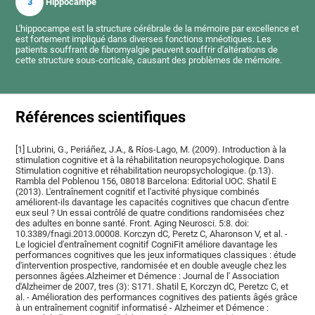
3
Hippocampe
L'hippocampe est la structure cérébrale de la mémoire par excellence et
est fortement impliqué dans diverses fonctions mnéotiques. Les
patients souffrant de fibromyalgie peuvent souffrir d'altérations de
cette structure sous-corticale, causant des problèmes de mémoire.
Références scientifiques
[1] Lubrini, G., Periáñez, J.A., & Ríos-Lago, M. (2009). Introduction à la
stimulation cognitive et à la réhabilitation neuropsychologique. Dans
Stimulation cognitive et réhabilitation neuropsychologique. (p.13).
Rambla del Poblenou 156, 08018 Barcelona: Editorial UOC. Shatil E
(2013). L'entraînement cognitif et l'activité physique combinés
améliorent-ils davantage les capacités cognitives que chacun d'entre
eux seul ? Un essai contrôlé de quatre conditions randomisées chez
des adultes en bonne santé. Front. Aging Neurosci. 5:8. doi:
10.3389/fnagi.2013.00008. Korczyn dC, Peretz C, Aharonson V, et al. -
Le logiciel d'entraînement cognitif CogniFit améliore davantage les
performances cognitives que les jeux informatiques classiques : étude
d'intervention prospective, randomisée et en double aveugle chez les
personnes âgées.Alzheimer et Démence : Journal de l' Association
d'Alzheimer de 2007, tres (3): S171. Shatil E, Korczyn dC, Peretzc C, et
al. - Amélioration des performances cognitives des patients âgés grâce
à un entraînement cognitif informatisé - Alzheimer et Démence :