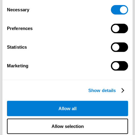
pas, surtout en présence de distracteurs. Cela peut avoir
Consent
un impact majeur sur des tâches plus complexes.
Necessary
Selection
Dénomination
Preferences
Dénomination et fibromyalgie. La dénomination est la
capacité de désigner un objet, une personne, un lieu, un
concept ou une entité par son nom. De fait, la fluidité
verbale et la capacité à trouver les bons mots sont
Statistics
souvent altérées dans la fibromyalgie.
Marketing
Perception
Capacité d'interpréter les stimuli de notre environnement.
Show details
Reconnaissance
Allow all
Reconnaissance et fibromyalgie. La reconnaissance peut
être définie comme la capacité de notre cerveau à
identifier les stimuli que nous avons déjà perçus
Allow selection
antérieurement (situations, personnes, objets, etc.).