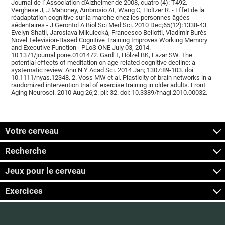
Journal de l' Association d'Alzheimer de 2008, cuatro (4): T492.
Verghese J, J Mahoney, Ambrosio AF, Wang C, Holtzer R. - Effet de la
réadaptation cognitive sur la marche chez les personnes âgées
sédentaires - J Gerontol A Biol Sci Med Sci. 2010 Dec;65(12):1338-43.
Evelyn Shatil, Jaroslava Mikulecká, Francesco Bellotti, Vladimír Burěs -
Novel Television-Based Cognitive Training Improves Working Memory
and Executive Function - PLoS ONE July 03, 2014.
10.1371/journal.pone.0101472. Gard T, Hölzel BK, Lazar SW. The
potential effects of meditation on age-related cognitive decline: a
systematic review. Ann N Y Acad Sci. 2014 Jan; 1307:89-103. doi:
10.1111/nyas.12348. 2. Voss MW et al. Plasticity of brain networks in a
randomized intervention trial of exercise training in older adults. Front
Aging Neurosci. 2010 Aug 26;2. pii: 32. doi: 10.3389/fnagi.2010.00032.
Votre cerveau
Recherche
Jeux pour le cerveau
Exercices