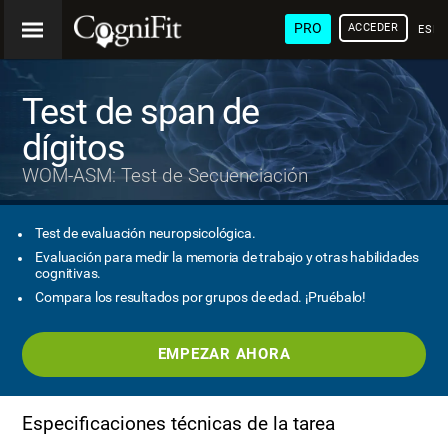
PRO
ACCEDER
ESP
Test de span de
dígitos
WOM-ASM: Test de Secuenciación
Test de evaluación neuropsicológica.
Evaluación para medir la memoria de trabajo y otras habilidades
cognitivas.
Compara los resultados por grupos de edad. ¡Pruébalo!
EMPEZAR AHORA
Especificaciones técnicas de la tarea