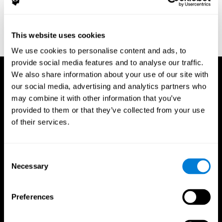
TX: Psychological Corporation.
Wechsler, D. (1945). A standardized memory scale for clinical use.
The Journal of Psychology: Interdisciplinary and Applied, 19(1),
This website uses cookies
87-95.
We use cookies to personalise content and ads, to
provide social media features and to analyse our traffic.
We also share information about your use of our site with
our social media, advertising and analytics partners who
may combine it with other information that you’ve
provided to them or that they’ve collected from your use
of their services.
Consent
Necessary
Selection
Preferences