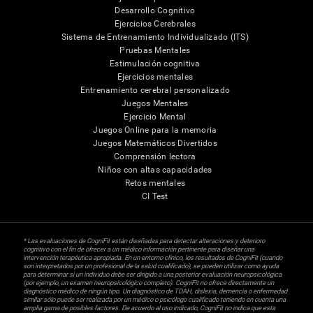
Desarrollo Cognitivo
Ejercicios Cerebrales
Sistema de Entrenamiento Individualizado (ITS)
Pruebas Mentales
Estimulación cognitiva
Ejercicios mentales
Entrenamiento cerebral personalizado
Juegos Mentales
Ejercicio Mental
Juegos Online para la memoria
Juegos Matemáticos Divertidos
Comprensión lectora
Niños con altas capacidades
Retos mentales
CI Test
* Las evaluaciones de CogniFit están diseñadas para detectar alteraciones y deterioro
cognitivo con el fin de ofrecer a un médico información pertinente para diseñar una
intervención terapéutica apropiada. En un entorno clínico, los resultados de CogniFit (cuando
son interpretados por un profesional de la salud cualificado), se pueden utilizar como ayuda
para determinar si un individuo debe ser dirigido a una posterior evaluación neuropsicológica
(por ejemplo, un examen neuropsicológico completo). CogniFit no ofrece directamente un
diagnóstico médico de ningún tipo. Un diagnóstico de TDAH, dislexia, demencia o enfermedad
similar sólo puede ser realizada por un médico o psicólogo cualificado teniendo en cuenta una
amplia gama de posibles factores. De acuerdo al uso indicado, CogniFit no indica que esta