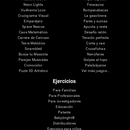
Neon Lights
Frescazoo
Vuélveme Loco
Rompecabezas
Crucigrama Visual
La gasolinera
Emparéjalo
Pares y sumas
Space Rescue
Apunta y resta
Caos Matemático
Desafío ratón
Carrera de Canicas
Tensión perfecta
Tenis Melódico
Corta y cae
Scrambled
Cruzafichas
Busca tu Mascota
Nenúfares
Parejas Musicales
Golpea al topo
Cronocolor
Palabrájaros
Puzle 3D Artístico
Ver más juegos...
Ejercicios
Para Familias
Para Profesionales
Para investigadores
Educación
Patente
Babybright®
Distribuidores
Ejercicios para niños