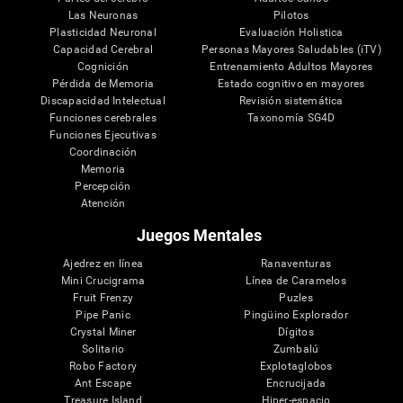
Las Neuronas
Pilotos
Plasticidad Neuronal
Evaluación Holistica
Capacidad Cerebral
Personas Mayores Saludables (iTV)
Cognición
Entrenamiento Adultos Mayores
Pérdida de Memoria
Estado cognitivo en mayores
Discapacidad Intelectual
Revisión sistemática
Funciones cerebrales
Taxonomía SG4D
Funciones Ejecutivas
Coordinación
Memoria
Percepción
Atención
Juegos Mentales
Ajedrez en línea
Ranaventuras
Mini Crucigrama
Línea de Caramelos
Fruit Frenzy
Puzles
Pipe Panic
Pingüino Explorador
Crystal Miner
Dígitos
Solitario
Zumbalú
Robo Factory
Explotaglobos
Ant Escape
Encrucijada
Treasure Island
Hiper-espacio