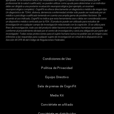
apropiada. En un entorno clínico, los resultados de CogniFit (cuando son interpretados por un
profesional de la salud cualificado), se pueden utilizar como ayuda para determinar si un individuo
debe ser dirigido a una posterior evaluación neuropsicológica (por ejemplo, un examen
neuropsicológico completo). CogniFit no ofrece directamente un diagnóstico médico de ningún tipo.
Un diagnóstico de TDAH, dislexia, demencia o enfermedad similar sólo puede ser realizada por un
médico o psicólogo cualificado teniendo en cuenta una amplia gama de posibles factores. De
acuerdo al uso indicado, CogniFit no indica que esta herramienta sea o deba ser considerada como
un dispositivo médico certicado por la FDA. El producto puede ser utilizado para estudios de
investigación en cualquier campo de investigación relacionado con la cognición. Si se utiliza para
fines de investigación, todo uso del producto debe hacerse en los sujetos humanos apropiados
conforme al procedimiento dictado por el centro de investigación y será una obligación por parte del
investigador. Todas estas protecciones para el sujeto humano nunca no podrán ser, en ningún caso,
inferiores a las requeridas para cualquier sujeto de investigación en virtud de lo dispuesto en la
Sección 45 CFR 46 del Código de Regulaciones Federales.
Condiciones de Uso
Política de Privacidad
Equipo Directivo
Sala de prensa de CogniFit
Media Kit
Conviértete en afiliado
Conviértete en distribuidor