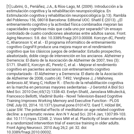
[1] Lubrini, G., Periáñez, J.A., & Ríos-Lago, M. (2009). Introducción a la
estimulación cognitiva y la rehabilitación neuropsicológica. En
Estimulación cognitiva y rehabilitación neuropsicológica (p.13). Rambla
del Poblenou 156, 08018 Barcelona: Editorial UOC. Shatil E (2013). ¿El
entrenamiento cognitivo y la actividad física combinados mejoran las
capacidades cognitivas más que cada uno por separado? Un ensayo
controlado de cuatro condiciones aleatorias entre adultos sanos. Front.
Aging Neurosci. 5:8. doi: 10.3389/fnagi.2013.00008. Korczyn dC, Peretz
C, Aharonson V, et al. - El programa informático de entrenamiento
cognitivo CogniFit produce una mejora mayor en el rendimiento
cognitivo que los clásicos juegos de ordenador: Estudio prospectivo,
aleatorizado, doble ciego de intervención en los ancianos. Alzheimer y
Demencia: El diario de la Asociación de Alzheimer de 2007, tres (3):
S171. Shatil E, Korczyn dC, Peretz C, et al. - Mejorar el rendimiento
cognitivo en pacientes ancianos con entrenamiento cognitivo
computarizado - El Alzheimer y a Demencia: El diario de la Asociación
de Alzheimer de 2008, cuatro (4): T492. Verghese J, J Mahoney,
Ambrosio AF, Wang C, Holtzer R. - Efecto de la rehabilitación cognitiva
en la marcha en personas mayores sedentarias - J Gerontol A Biol Sci
Med Sci. 2010 Dec;65(12):1338-43. Evelyn Shatil, Jaroslava Mikulecká,
Francesco Bellotti, Vladimír Burěs - Novel Television-Based Cognitive
Training Improves Working Memory and Executive Function - PLOS
ONE July 03, 2014. 10.1371/journal.pone.0101472. Gard T, Hölzel BK,
Lazar SW. The potential effects of meditation on age-related cognitive
decline: a systematic review. Ann N Y Acad Sci. 2014 Jan; 1307:89-103.
doi: 10.1111/nyas.12348. 2. Voss MW et al. Plasticity of brain networks
in a randomized intervention trial of exercise training in older adults.
Front Aging Neurosci. 2010 Aug 26;2. pii: 32. doi:
10.3389/fnagi.2010.00032.