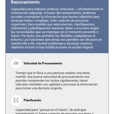
Razonamiento
Capacidad para elaborar (ordenar, relacionar…) eficientemente la
información adquirida. A través del razonamiento, podemos
acceder y manipular la información que hemos adquirido para
alcanzar metas complejas. Este conjunto de procesos
superiores, hace posible que relacionemos, clasifiquemos,
ordenemos y planifiquemos nuestras ideas o acciones según
las necesidades que se impongan en el momento presente o
futuro. Por tanto, nos permiten ser flexibles y adaptarnos al
entorno. Las funciones ejecutivas nos permiten ser eficaces en
nuestro día a día, resolver problemas y alcanzar nuestros
objetivos incluso si hay modificaciones en el plan original.
Velocidad de Procesamiento
Tiempo que le lleva a una persona realizar una tarea
mental. Una buena velocidad de procesamiento nos
permite comprender los textos rápidamente, hacer
cálculos mentales con agilidad o procesar la información
para tomar una decisión urgente.
Planificación
Capacidad para “pensar en el futuro”, de anticipar
mentalmente la forma correcta de ejecutar una tarea o