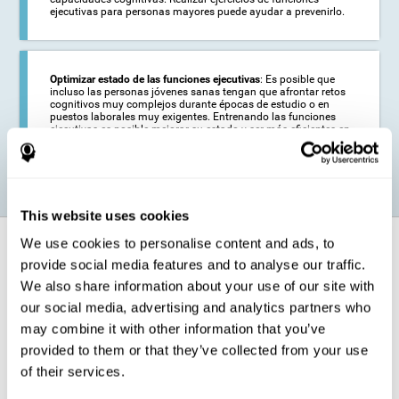
ejecutivas para personas mayores puede ayudar a prevenirlo.
Optimizar estado de las funciones ejecutivas
: Es posible que
incluso las personas jóvenes sanas tengan que afrontar retos
cognitivos muy complejos durante épocas de estudio o en
puestos laborales muy exigentes. Entrenando las funciones
ejecutivas es posible mejorar su estado y ser más eficientes en
estas actividades.
This website uses cookies
We use cookies to personalise content and ads, to
¿Cómo fortalece la función cognitiva?
provide social media features and to analyse our traffic.
We also share information about your use of our site with
El entrenamiento para las funciones ejecutivas de
CogniFit pondrá a
prueba nuestras capacidades cognitivas
a través de sencillas
our social media, advertising and analytics partners who
actividades online. Para completar exitosamente estas tareas,
may combine it with other information that you’ve
tendremos que realizar un
esfuerzo creciente relacionado con
nuestras funciones ejecutivas
.
provided to them or that they’ve collected from your use
Las áreas de nuestro cerebro implicadas en las funciones ejecutivas
of their services.
van a ser estimuladas como consecuencia del programa de
entrenamiento para el razonamiento. Esta estimulación
permite