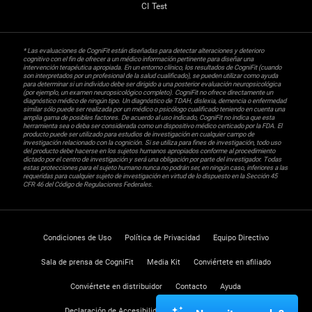
CI Test
* Las evaluaciones de CogniFit están diseñadas para detectar alteraciones y deterioro
cognitivo con el fin de ofrecer a un médico información pertinente para diseñar una
intervención terapéutica apropiada. En un entorno clínico, los resultados de CogniFit (cuando
son interpretados por un profesional de la salud cualificado), se pueden utilizar como ayuda
para determinar si un individuo debe ser dirigido a una posterior evaluación neuropsicológica
(por ejemplo, un examen neuropsicológico completo). CogniFit no ofrece directamente un
diagnóstico médico de ningún tipo. Un diagnóstico de TDAH, dislexia, demencia o enfermedad
similar sólo puede ser realizada por un médico o psicólogo cualificado teniendo en cuenta una
amplia gama de posibles factores. De acuerdo al uso indicado, CogniFit no indica que esta
herramienta sea o deba ser considerada como un dispositivo médico certicado por la FDA. El
producto puede ser utilizado para estudios de investigación en cualquier campo de
investigación relacionado con la cognición. Si se utiliza para fines de investigación, todo uso
del producto debe hacerse en los sujetos humanos apropiados conforme al procedimiento
dictado por el centro de investigación y será una obligación por parte del investigador. Todas
estas protecciones para el sujeto humano nunca no podrán ser, en ningún caso, inferiores a las
requeridas para cualquier sujeto de investigación en virtud de lo dispuesto en la Sección 45
CFR 46 del Código de Regulaciones Federales.
Condiciones de Uso
Política de Privacidad
Equipo Directivo
Sala de prensa de CogniFit
Media Kit
Conviértete en afiliado
Conviértete en distribuidor
Contacto
Ayuda
Declaración de Accesibilidad
Centro de Confianza