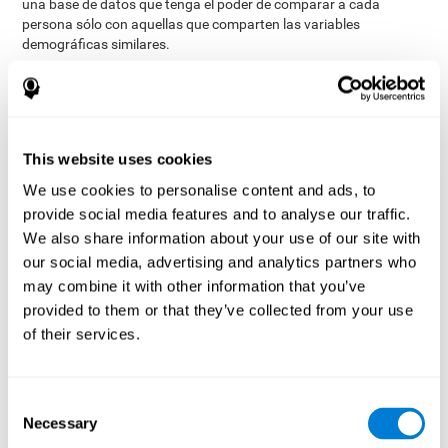
una base de datos que tenga el poder de comparar a cada
persona sólo con aquellas que comparten las variables
demográficas similares.
La base de datos de CogniFit contiene información recopilada de
más de 4.000.000 de usuarios que se caracterizan por diversas
variables. Aunque este conjunto de información permanece
estrictamente confidencial, todos los programas de estimulación
cerebral de CogniFit pueden recurrir a ella para retroalimentarse y
This website uses cookies
llevar a cabo análisis significativos para cada usuario. Esta
We use cookies to personalise content and ads, to
sofisticada puntuación y clasificación de las habilidades permite
provide social media features and to analyse our traffic.
una sólida base para crear un entrenamiento cognitivo bien
diseñado, basado en la realidad y eficaz.
We also share information about your use of our site with
our social media, advertising and analytics partners who
Resumen
may combine it with other information that you’ve
provided to them or that they’ve collected from your use
Normalmente, los productos de la competencia permiten al
usuario determinar el nivel de dificultad o las tareas que se
of their services.
completarán en un día de entrenamiento específico. Dado que la
mayoría de nosotros tendemos a elegir las tareas o los niveles de
dificultad con los que nos sentimos cómodos en lugar de los que
Consent
podrían ser más desafiantes, estos productos no son capaces de
Necessary
Selection
ser tan eficaces o eficientes como los programas de estimulación