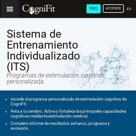
PRO
ACCEDER
ESP
Sistema de
Entrenamiento
Individualizado
(ITS)
Programas de estimulación cerebral
personalizada.
Accede al programa personalizado de estimulación cognitiva de
CogniFit.
Reta a tu cerebro. Activa y fortalece las principales capacidades
cognitivas mediante estimulación cerebral.
Completo informe de resultados, esfuerzo, progresos y
evolución.