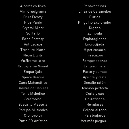
Ajedrez en línea
Ranaventuras
Mini Crucigrama
Línea de Caramelos
Fruit Frenzy
Puzles
Pipe Panic
Pingüino Explorador
Crystal Miner
Dígitos
Solitario
Zumbalú
Robo Factory
Explotaglobos
Ant Escape
Encrucijada
Treasure Island
Hiper-espacio
Neon Lights
Frescazoo
Vuélveme Loco
Rompecabezas
Crucigrama Visual
La gasolinera
Emparéjalo
Pares y sumas
Space Rescue
Apunta y resta
Caos Matemático
Desafío ratón
Carrera de Canicas
Tensión perfecta
Tenis Melódico
Corta y cae
Scrambled
Cruzafichas
Busca tu Mascota
Nenúfares
Parejas Musicales
Golpea al topo
Cronocolor
Palabrájaros
Puzle 3D Artístico
Ver más juegos...