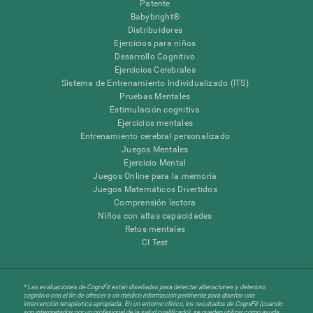
Patente
Babybright®
Distribuidores
Ejercicios para niños
Desarrollo Cognitivo
Ejercicios Cerebrales
Sistema de Entrenamiento Individualizado (ITS)
Pruebas Mentales
Estimulación cognitiva
Ejercicios mentales
Entrenamiento cerebral personalizado
Juegos Mentales
Ejercicio Mental
Juegos Online para la memoria
Juegos Matemáticos Divertidos
Comprensión lectora
Niños con altas capacidades
Retos mentales
CI Test
* Las evaluaciones de CogniFit están diseñadas para detectar alteraciones y deterioro
cognitivo con el fin de ofrecer a un médico información pertinente para diseñar una
intervención terapéutica apropiada. En un entorno clínico, los resultados de CogniFit (cuando
son interpretados por un profesional de la salud cualificado), se pueden utilizar como ayuda