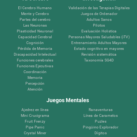
El Cerebro Humano
Validación de las Terapias Digitales
Mente y Cerebro
Juegos de Ordenador
Partes del cerebro
Adultos Sanos
Las Neuronas
Pilotos
Plasticidad Neuronal
Evaluación Holistica
Capacidad Cerebral
Personas Mayores Saludables (iTV)
Cognición
Entrenamiento Adultos Mayores
Pérdida de Memoria
Estado cognitivo en mayores
Discapacidad Intelectual
Revisión sistemática
Funciones cerebrales
Taxonomía SG4D
Funciones Ejecutivas
Coordinación
Memoria
Percepción
Atención
Juegos Mentales
Ajedrez en línea
Ranaventuras
Mini Crucigrama
Línea de Caramelos
Fruit Frenzy
Puzles
Pipe Panic
Pingüino Explorador
Crystal Miner
Dígitos