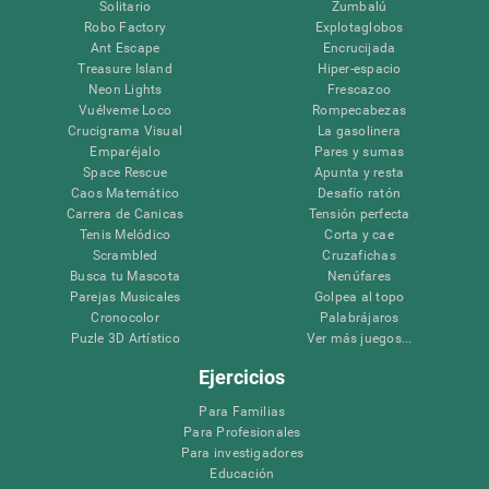
Solitario
Zumbalú
Robo Factory
Explotaglobos
Ant Escape
Encrucijada
Treasure Island
Hiper-espacio
Neon Lights
Frescazoo
Vuélveme Loco
Rompecabezas
Crucigrama Visual
La gasolinera
Emparéjalo
Pares y sumas
Space Rescue
Apunta y resta
Caos Matemático
Desafío ratón
Carrera de Canicas
Tensión perfecta
Tenis Melódico
Corta y cae
Scrambled
Cruzafichas
Busca tu Mascota
Nenúfares
Parejas Musicales
Golpea al topo
Cronocolor
Palabrájaros
Puzle 3D Artístico
Ver más juegos...
Ejercicios
Para Familias
Para Profesionales
Para investigadores
Educación