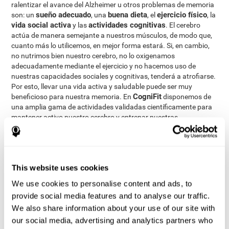
ralentizar el avance del Alzheimer u otros problemas de memoria
sueño adecuado
buena dieta
ejercicio físico
son: un
, una
, el
, la
vida social activa
actividades cognitivas
y las
. El cerebro
actúa de manera semejante a nuestros músculos, de modo que,
cuanto más lo utilicemos, en mejor forma estará. Si, en cambio,
no nutrimos bien nuestro cerebro, no lo oxigenamos
adecuadamente mediante el ejercicio y no hacemos uso de
nuestras capacidades sociales y cognitivas, tenderá a atrofiarse.
Por esto, llevar una vida activa y saludable puede ser muy
CogniFit
beneficioso para nuestra memoria. En
disponemos de
una amplia gama de actividades validadas científicamente para
mantener activo nuestro cerebro y entrenar nuestras
capacidades cognitivas. Además, la actividad cognitiva no sólo
fortalece la memoria en personas adultas y mayores, sino que
también puede ayudar a favorecer el desarrollo de capacidades
intelectuales en niños y jóvenes.
This website uses cookies
Estimulación Cognitiva
Mediante la
se busca el estimular,
We use cookies to personalise content and ads, to
entrenar y fortalecer las distintas capacidades cognitivas de las
personas, como la atención, percepción, memoria, lenguaje y
provide social media features and to analyse our traffic.
funciones ejecutivas. Son precisamente estas capacidades las
We also share information about your use of our site with
que se pueden ver afectadas en la demencia y otros trastornos
our social media, advertising and analytics partners who
que cursan con pérdida de memoria. Al realizar actividades que