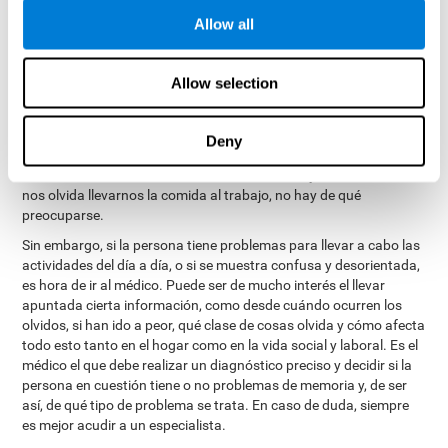
memoria no sean conscientes de sus propios problemas, de
Allow all
modo que suelen ser detectados inicialmente por sus familiares.
Por otra parte, las personas ansiosas y deprimidas suelen
focalizarse más en sus errores, de modo que suelen sobrestimar
Allow selection
sus olvidos, llegando a pensar que tienen un problema de
memoria sin ser necesariamente el caso. Siempre que no sea
habitual, si olvidamos el nombre de algún objeto o persona con la
Deny
que no tenemos mucho trato, si olvidamos a qué habíamos ido a
una habitación, olvidamos dónde habíamos dejado las llaves o se
nos olvida llevarnos la comida al trabajo, no hay de qué
preocuparse.
Sin embargo, si la persona tiene problemas para llevar a cabo las
actividades del día a día, o si se muestra confusa y desorientada,
es hora de ir al médico. Puede ser de mucho interés el llevar
apuntada cierta información, como desde cuándo ocurren los
olvidos, si han ido a peor, qué clase de cosas olvida y cómo afecta
todo esto tanto en el hogar como en la vida social y laboral. Es el
médico el que debe realizar un diagnóstico preciso y decidir si la
persona en cuestión tiene o no problemas de memoria y, de ser
así, de qué tipo de problema se trata. En caso de duda, siempre
es mejor acudir a un especialista.