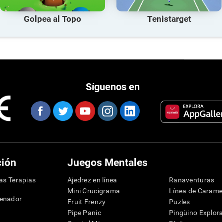
Golpea al Topo
Tenistarget
Síguenos en
ción
Juegos Mentales
las Terapias
Ajedrez en línea
Ranaventuras
Mini Crucigrama
Línea de Carame
denador
Fruit Frenzy
Puzles
Pipe Panic
Pingüino Explor