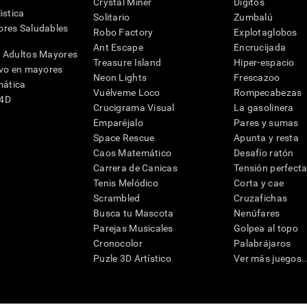
Crystal Miner
Dígitos
istica
Solitario
Zumbalú
res Saludables
Robo Factory
Explotaglobos
Ant Escape
Encrucijada
 Adultos Mayores
Treasure Island
Hiper-espacio
ivo en mayores
Neon Lights
Frescazoo
mática
Vuélveme Loco
Rompecabezas
G4D
Crucigrama Visual
La gasolinera
Emparéjalo
Pares y sumas
Space Rescue
Apunta y resta
Caos Matemático
Desafío ratón
Carrera de Canicas
Tensión perfect
Tenis Melódico
Corta y cae
Scrambled
Cruzafichas
Busca tu Mascota
Nenúfares
Parejas Musicales
Golpea al topo
Cronocolor
Palabrájaros
Puzle 3D Artístico
Ver más juegos..