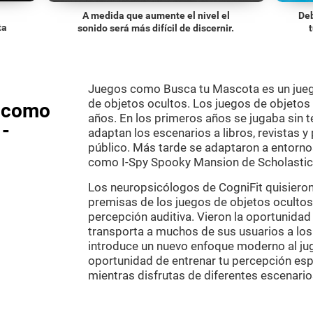
A medida que aumente el nivel el
Deb
ta
sonido será más difícil de discernir.
Juegos como Busca tu Mascota es un jueg
de objetos ocultos. Los juegos de objetos
s como
años. En los primeros años se jugaba sin t
 -
adaptan los escenarios a libros, revistas y
público. Más tarde se adaptaron a entornos
como I-Spy Spooky Mansion de Scholastic
Los neuropsicólogos de CogniFit quisieron 
premisas de los juegos de objetos ocultos
percepción auditiva. Vieron la oportunidad
transporta a muchos de sus usuarios a los
introduce un nuevo enfoque moderno al jug
oportunidad de entrenar tu percepción espa
mientras disfrutas de diferentes escenario