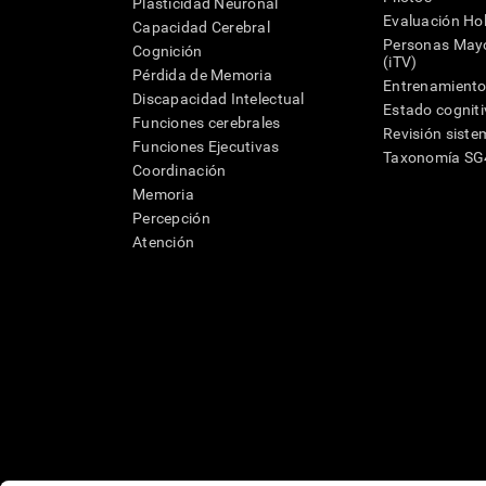
Plasticidad Neuronal
Evaluación Hol
Capacidad Cerebral
Personas Mayo
Cognición
(iTV)
Pérdida de Memoria
Entrenamiento
Discapacidad Intelectual
Estado cognit
Funciones cerebrales
Revisión siste
Funciones Ejecutivas
Taxonomía S
Coordinación
Memoria
Percepción
Atención