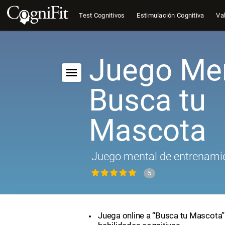
Test Cognitivos
Estimulación Cognitiva
Val
Juego Men
Busca tu
Mascota
Juego mental de entrenamie
5
Juega online a “Busca tu Mascota”