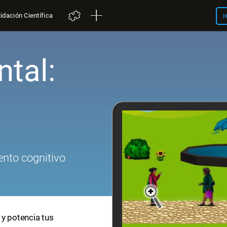
idación Científica
H
tal:
nto cognitivo
 y potencia tus