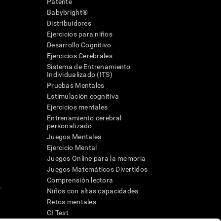
Patente
Babybright®
Distribuidores
Ejercicios para niños
Desarrollo Cognitivo
Ejercicios Cerebrales
Sistema de Entrenamiento
Individualizado (ITS)
Pruebas Mentales
Estimulación cognitiva
Ejercicios mentales
Entrenamiento cerebral
a
personalizado
Juegos Mentales
Ejercicio Mental
Juegos Online para la memoria
Juegos Matemáticos Divertidos
Comprensión lectora
.
Niños con altas capacidades
Retos mentales
CI Test