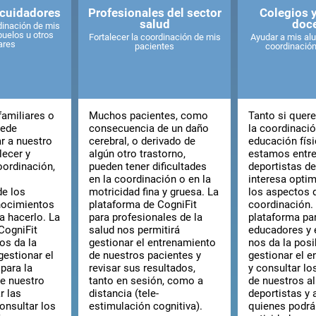
 cuidadores
Profesionales del sector
Colegios 
salud
doc
dinación de mis
buelos u otros
Fortalecer la coordinación de mis
Ayudar a mis al
ares
pacientes
coordinación
amiliares o
Muchos pacientes, como
Tanto si quer
uede
consecuencia de un daño
la coordinaci
ar a nuestro
cerebral, o derivado de
educación fís
lecer y
algún otro trastorno,
estamos entr
oordinación,
pueden tener dificultades
deportistas de
en la coordinación o en la
interesa optim
e los
motricidad fina y gruesa. La
los aspectos d
nocimientos
plataforma de CogniFit
coordinación.
a hacerlo. La
para profesionales de la
plataforma par
CogniFit
salud nos permitirá
educadores y 
os da la
gestionar el entrenamiento
nos da la posi
gestionar el
de nuestros pacientes y
gestionar el 
para la
revisar sus resultados,
y consultar lo
e nuestro
tanto en sesión, como a
de nuestros a
ar las
distancia (tele-
deportistas y a
onsultar los
estimulación cognitiva).
quienes podrán