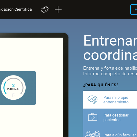
idación Científica
H
Entrena
coordin
Entrena y fortalece habil
Informe completo de resul
¿PARA QUIÉN ES?
Para mi propio
entrenamiento
Para gestionar
pacientes
Para algún familiar