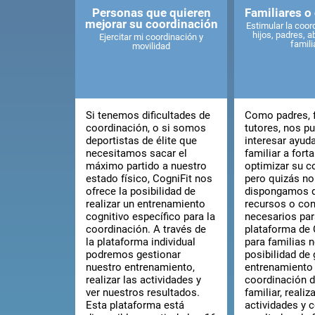
Personas que quieren
Familiares o
mejorar su coordinación
Estimular la coor
hijos, padres, a
Ejercitar mi coordinación y
famili
movilidad
Si tenemos dificultades de
Como padres, f
coordinación, o si somos
tutores, nos p
deportistas de élite que
interesar ayud
necesitamos sacar el
familiar a forta
máximo partido a nuestro
optimizar su c
estado físico, CogniFit nos
pero quizás no
ofrece la posibilidad de
dispongamos d
realizar un entrenamiento
recursos o co
cognitivo específico para la
necesarios par
coordinación. A través de
plataforma de 
la plataforma individual
para familias n
podremos gestionar
posibilidad de 
nuestro entrenamiento,
entrenamiento 
realizar las actividades y
coordinación d
ver nuestros resultados.
familiar, realiz
Esta plataforma está
actividades y c