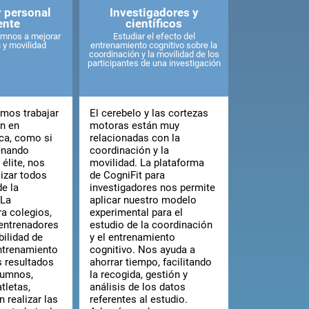
y personal
Investigadores y
ente
científicos
umnos a mejorar
Estudiar el efecto del
 y movilidad
entrenamiento cognitivo sobre la
coordinación y la movilidad de los
participantes de una investigación
emos trabajar
El cerebelo y las cortezas
ón en
motoras están muy
ica, como si
relacionadas con la
enando
coordinación y la
 élite, nos
movilidad. La plataforma
izar todos
de CogniFit para
e la
investigadores nos permite
 La
aplicar nuestro modelo
a colegios,
experimental para el
entrenadores
estudio de la coordinación
bilidad de
y el entrenamiento
entrenamiento
cognitivo. Nos ayuda a
s resultados
ahorrar tiempo, facilitando
lumnos,
la recogida, gestión y
tletas,
análisis de los datos
 realizar las
referentes al estudio.