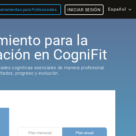
Español
erramientas para Profesionales
INICIAR SESIÓN
miento para la
ación en CogniFit
idades cognitivas esenciales de manera profesional.
tados, progreso y evolución.
Plan mensual
Plan anual