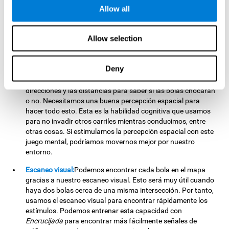
Atención focalizada:
Usamos nuestra atención focalizada
Allow all
para detectar las bolas y las intersecciones donde podemos
poner las piedras. Todos los días usamos esta habilidad
cognitiva, como cuando atendemos al profesor o estamos
Allow selection
centrados en una lectura. Podríamos ser más eficientes en
estas situaciones al estimular nuestra atención focalizada
con
Encrucijada
.
Deny
Percepción espacial:
Tenemos que calcular los espacios,
direcciones y las distancias para saber si las bolas chocarán
o no. Necesitamos una buena percepción espacial para
hacer todo esto. Esta es la habilidad cognitiva que usamos
para no invadir otros carriles mientras conducimos, entre
otras cosas. Si estimulamos la percepción espacial con este
juego mental, podríamos movernos mejor por nuestro
entorno.
Escaneo visual:
Podemos encontrar cada bola en el mapa
gracias a nuestro escaneo visual. Esto será muy útil cuando
haya dos bolas cerca de una misma intersección. Por tanto,
usamos el escaneo visual para encontrar rápidamente los
estímulos. Podemos entrenar esta capacidad con
Encrucijada
para encontrar más fácilmente señales de