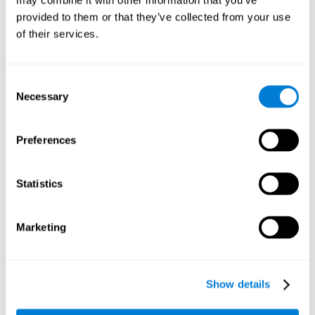
empleamos la planificación para establecer recorridos más
provided to them or that they’ve collected from your use
optimizados en coche, por ejemplo.
of their services.
Inhibición:
Cuando vemos que van a chocar dos bolas,
debemos colocar una piedra entre ellas. No obstante, las
bolas cambian su dirección al azar, por lo que pueden evitar
Consent
la colisión sin nuestra ayuda. En este caso, deberíamos
Necessary
Selection
cortar o inhibir la conducta de poner la piedra, ya que ha
dejado de ser necesaria. Nuestra capacidad de inhibición
puede ser estimulada con este juego mental. Una mayor
Preferences
capacidad inhibitoria puede ayudarnos a frenar a tiempo si
se nos cruza un peatón u otro vehículo.
Memoria visual a corto plazo:
Podemos recordar la posición
Statistics
de una bola mientras atendemos a las demás. Esto facilitará
el encontrarla de nuevo, cuando nos hayamos asegurado de
que las otras bolas no corren peligro. Usamos nuestra
Marketing
memoria visual a corto plazo para retener esta información.
También la usamos en el colegio para recordar lo que había
en la pizarra antes de borrarla. Entrenando esta habilidad
cognitiva, podremos ser más eficientes en este tipo de
Show details
situaciones.