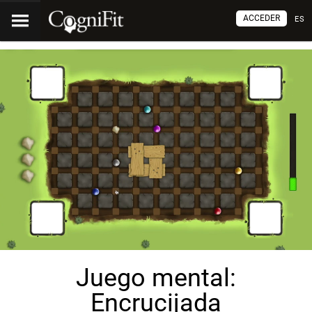
ACCEDER
ES
Juego mental:
Encrucijada