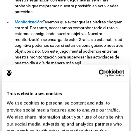
nuestra estimación con este juego mental, será más
probable que mejoremos nuestra precisión en actividades
parecidas.
Monitorización:
Tenemos que evitar que las piedras choquen
entre sí. Por tanto, necesitamos comprobar todo el rato si
estamos consiguiendo nuestro objetivo. Nuestra
monitorización se encarga de esto. Gracias a esta habilidad
cognitiva podemos saber si estamos consiguiendo nuestros
objetivos o no. Con este juego mental podremos entrenar
nuestra monitorización para supervisar las actividades de
nuestro día a día de manera más ágil.
Otras capacidades cognitivas
relevantes son:
This website uses cookies
We use cookies to personalise content and ads, to
Planificación:
Debemos pensar cuándo es necesario usar una
piedra para evitar choques y cuándo no. Esto es importante
provide social media features and to analyse our traffic.
porque podemos usar pocas piedras a la vez. Si nos
We also share information about your use of our site with
esforzamos en planificar nuestras jugadas, es posible
our social media, advertising and analytics partners who
mejorar esta capacidad cognitiva. Además de en este juego,
may combine it with other information that you’ve