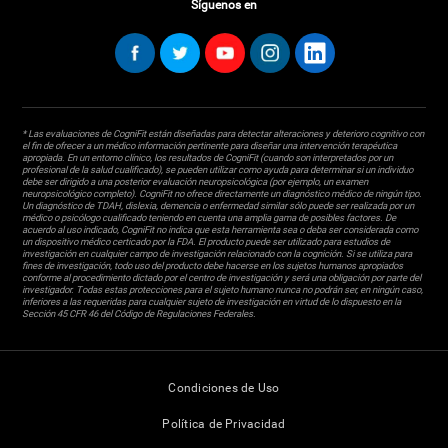
Síguenos en
* Las evaluaciones de CogniFit están diseñadas para detectar alteraciones y deterioro cognitivo con
el fin de ofrecer a un médico información pertinente para diseñar una intervención terapéutica
apropiada. En un entorno clínico, los resultados de CogniFit (cuando son interpretados por un
profesional de la salud cualificado), se pueden utilizar como ayuda para determinar si un individuo
debe ser dirigido a una posterior evaluación neuropsicológica (por ejemplo, un examen
neuropsicológico completo). CogniFit no ofrece directamente un diagnóstico médico de ningún tipo.
Un diagnóstico de TDAH, dislexia, demencia o enfermedad similar sólo puede ser realizada por un
médico o psicólogo cualificado teniendo en cuenta una amplia gama de posibles factores. De
acuerdo al uso indicado, CogniFit no indica que esta herramienta sea o deba ser considerada como
un dispositivo médico certicado por la FDA. El producto puede ser utilizado para estudios de
investigación en cualquier campo de investigación relacionado con la cognición. Si se utiliza para
fines de investigación, todo uso del producto debe hacerse en los sujetos humanos apropiados
conforme al procedimiento dictado por el centro de investigación y será una obligación por parte del
investigador. Todas estas protecciones para el sujeto humano nunca no podrán ser, en ningún caso,
inferiores a las requeridas para cualquier sujeto de investigación en virtud de lo dispuesto en la
Sección 45 CFR 46 del Código de Regulaciones Federales.
Condiciones de Uso
Política de Privacidad