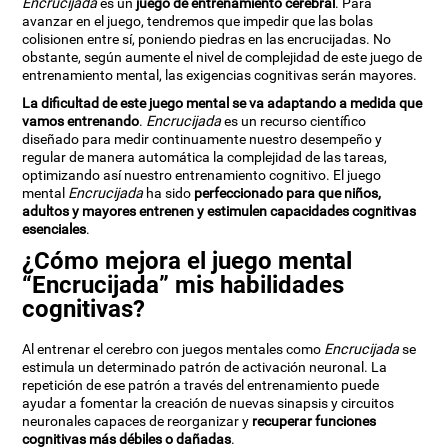
Encrucijada
es un
juego de entrenamiento cerebral
. Para
avanzar en el juego, tendremos que impedir que las bolas
colisionen entre sí, poniendo piedras en las encrucijadas. No
obstante, según aumente el nivel de complejidad de este juego de
entrenamiento mental, las exigencias cognitivas serán mayores.
La dificultad de este juego mental se va adaptando a medida que
vamos entrenando
.
Encrucijada
es un recurso científico
diseñado para medir continuamente nuestro desempeño y
regular de manera automática la complejidad de las tareas,
optimizando así nuestro entrenamiento cognitivo. El juego
mental
Encrucijada
ha sido
perfeccionado para que niños,
adultos y mayores entrenen y estimulen capacidades cognitivas
esenciales
.
¿Cómo mejora el juego mental
“Encrucijada” mis habilidades
cognitivas?
Al entrenar el cerebro con juegos mentales como
Encrucijada
se
estimula un determinado patrón de activación neuronal. La
repetición de ese patrón a través del entrenamiento puede
ayudar a fomentar la creación de nuevas sinapsis y circuitos
neuronales capaces de reorganizar y
recuperar funciones
cognitivas más débiles o dañadas
.