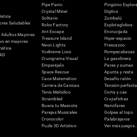
Pipe Panic
Pingüino Explor
Crystal Miner
Dígitos
istica
Solitario
Zumbalú
res Saludables
Robo Factory
Explotaglobos
Ant Escape
Encrucijada
 Adultos Mayores
Treasure Island
Hiper-espacio
ivo en mayores
Neon Lights
Frescazoo
mática
Vuélveme Loco
Rompecabezas
G4D
Crucigrama Visual
La gasolinera
Emparéjalo
Pares y sumas
Space Rescue
Apunta y resta
Caos Matemático
Desafío ratón
Carrera de Canicas
Tensión perfect
Tenis Melódico
Corta y cae
Scrambled
Cruzafichas
Busca tu Mascota
Nenúfares
Parejas Musicales
Golpea al topo
Cronocolor
Palabrájaros
Puzle 3D Artístico
Ver más juegos..