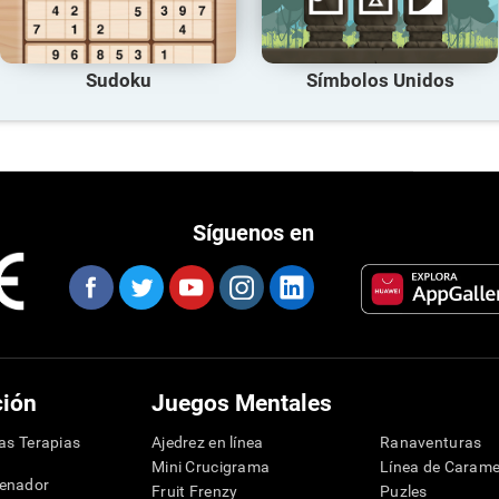
Sudoku
Símbolos Unidos
Síguenos en
ción
Juegos Mentales
las Terapias
Ajedrez en línea
Ranaventuras
Mini Crucigrama
Línea de Carame
denador
Fruit Frenzy
Puzles