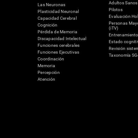
Adultos Sanos
Las Neuronas
Pilotos
Plasticidad Neuronal
Evaluación Hol
Capacidad Cerebral
Personas Mayo
Cognición
(iTV)
Pérdida de Memoria
Entrenamiento
Discapacidad Intelectual
Estado cognit
Funciones cerebrales
Revisión siste
Funciones Ejecutivas
Taxonomía S
Coordinación
Memoria
Percepción
Atención