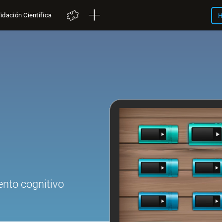
idación Científica
H
s
nto cognitivo