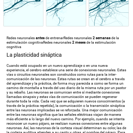
Redes neuronales
antes
de entrenar
Redes neuronales
2 semanas
de la
estimulación cognitiva
Redes neuronales
2 meses
de la estimulación
cognitiva
La plasticidad sináptica
Cuando está ocupado en un nuevo aprendizaje o en una nueva
experiencia, el cerebro establece una serie de conexiones neuronales. Estas
vías o circuitos neuronales son construidos como rutas para la inter-
comunicación de las neuronas. Estas rutas se crean en el cerebro a través
del aprendizaje y la práctica, de forma muy parecida a como se forma un
camino de montaña a través del uso diario de la misma ruta por un pastor
y su rebaño. Las neuronas se comunican entre sí mediante conexiones
llamadas sinapsis y estas vías de comunicación se pueden regenerar
durante toda la vida. Cada vez que se adquieren nuevos conocimientos (a
través de la práctica repetida), la comunicación o la transmisión sináptica
entre las neuronas implicadas se ve reforzada. Una mejor comunicación
entre las neuronas significa que las señales eléctricas viajan de manera
más eficiente a lo largo del nuevo camino. Por ejemplo, cuando se intenta
reconocer un nuevo pájaro, se realizan nuevas conexiones entre algunas
neuronas. Así, las neuronas de la corteza visual determinan su color, las de
la corteza auditiva atienden a su canto y, otras, al nombre del pájaro. Para