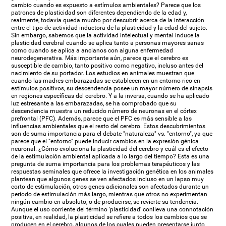
cambio cuando es expuesto a estímulos ambientales? Parece que los
patrones de plasticidad son diferentes dependiendo de la edad y,
realmente, todavía queda mucho por descubrir acerca de la interacción
entre el tipo de actividad inductora de la plasticidad y la edad del sujeto.
Sin embargo, sabemos que la actividad intelectual y mental induce la
plasticidad cerebral cuando se aplica tanto a personas mayores sanas
como cuando se aplica a ancianos con alguna enfermedad
neurodegenerativa. Más importante aún, parece que el cerebro es
susceptible de cambio, tanto positivo como negativo, incluso antes del
nacimiento de su portador. Los estudios en animales muestran que
cuando las madres embarazadas se establecen en un entorno rico en
estímulos positivos, su descendencia posee un mayor número de sinapsis
en regiones específicas del cerebro. Y a la inversa, cuando se ha aplicado
luz estresante a las embarazadas, se ha comprobado que su
descendencia muestra un reducido número de neuronas en el córtex
prefrontal (PFC). Además, parece que el PFC es más sensible a las
influencias ambientales que el resto del cerebro. Estos descubrimientos
son de suma importancia para el debate "naturaleza" vs. "entorno", ya que
parece que el "entorno" puede inducir cambios en la expresión génica
neuronal. ¿Cómo evoluciona la plasticidad del cerebro y cuál es el efecto
de la estimulación ambiental aplicada a lo largo del tiempo? Esta es una
pregunta de suma importancia para los problemas terapéuticos y las
respuestas seminales que ofrece la investigación genética en los animales
plantean que algunos genes se ven afectados incluso en un lapso muy
corto de estimulación, otros genes adicionales son afectados durante un
período de estimulación más largo, mientras que otros no experimentan
ningún cambio en absoluto, o de producirse, se revierte su tendencia.
Aunque el uso corriente del término 'plasticidad' conlleva una connotación
positiva, en realidad, la plasticidad se refiere a todos los cambios que se
producen en el cerebro, algunos de los cuales pueden presentarse junto