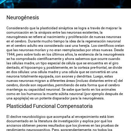
Neurogénesis
Considerando que la plasticidad sináptica se logra a través de mejorar la
comunicación en la sinápsis entre las neuronas existentes, la
neurogénesis se refiere al nacimiento y proliferación de nuevas neuronas
en el cerebro. Durante mucho tiempo la idea de la regeneración neuronal
en el cerebro adulto era considerado casi una herejía. Los científicos creían
que las neuronas morían y no eran reemplazadas por otras nuevas. Desde
1944, pero sobre todo en los últimos años, la existencia de la neurogénesis
se ha comprobado científicamente y ahora sabemos que ocurre cuando
las células madre, un tipo especial de célula que se encuentra en el giro
dentado, el hipocampo y, posiblemente, en la corteza pre-frontal, se divide
en dos células: una célula madre y una célula que se convertirá en una
neurona totalmente equipada, con axones y dendritas. Luego, estas
nuevas neuronas migran a diferentes áreas (incluso distantes entre sí) del
cerebro, donde son requeridas, permitiendo de esta forma que el cerebro
mantenga su capacidad neuronal. Se sabe que tanto en los animales
como en los humanos la muerte súbita neuronal (por ejemplo después de
una apoplejía) es un potente disparador para la neurogénesis.
Plasticidad Funcional Compensatoria
El declive neurobiológico que acompaña al envejecimiento está bien
documentado en la literatura de investigación y explica por qué los
ancianos obtienen peores resultados que los jóvenes en las pruebas de
rendimiento neurocognitivo. Pero, sorprendentemente, no todos los