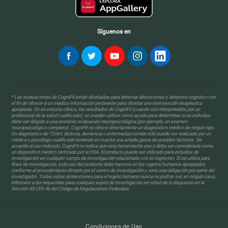
Síguenos en
* Las evaluaciones de CogniFit están diseñadas para detectar alteraciones y deterioro cognitivo con
el fin de ofrecer a un médico información pertinente para diseñar una intervención terapéutica
apropiada. En un entorno clínico, los resultados de CogniFit (cuando son interpretados por un
profesional de la salud cualificado), se pueden utilizar como ayuda para determinar si un individuo
debe ser dirigido a una posterior evaluación neuropsicológica (por ejemplo, un examen
neuropsicológico completo). CogniFit no ofrece directamente un diagnóstico médico de ningún tipo.
Un diagnóstico de TDAH, dislexia, demencia o enfermedad similar sólo puede ser realizada por un
médico o psicólogo cualificado teniendo en cuenta una amplia gama de posibles factores. De
acuerdo al uso indicado, CogniFit no indica que esta herramienta sea o deba ser considerada como
un dispositivo médico certicado por la FDA. El producto puede ser utilizado para estudios de
investigación en cualquier campo de investigación relacionado con la cognición. Si se utiliza para
fines de investigación, todo uso del producto debe hacerse en los sujetos humanos apropiados
conforme al procedimiento dictado por el centro de investigación y será una obligación por parte del
investigador. Todas estas protecciones para el sujeto humano nunca no podrán ser, en ningún caso,
inferiores a las requeridas para cualquier sujeto de investigación en virtud de lo dispuesto en la
Sección 45 CFR 46 del Código de Regulaciones Federales.
Condiciones de Uso