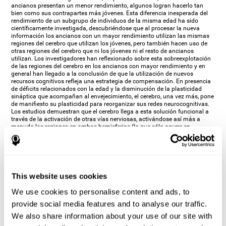
ancianos presentan un menor rendimiento, algunos logran hacerlo tan
bien como sus contrapartes más jóvenes. Esta diferencia inesperada del
rendimiento de un subgrupo de individuos de la misma edad ha sido
científicamente investigada, descubriéndose que al procesar la nueva
información los ancianos con un mayor rendimiento utilizan las mismas
regiones del cerebro que utilizan los jóvenes, pero también hacen uso de
otras regiones del cerebro que ni los jóvenes ni el resto de ancianos
utilizan. Los investigadores han reflexionado sobre esta sobreexplotación
de las regiones del cerebro en los ancianos con mayor rendimiento y en
general han llegado a la conclusión de que la utilización de nuevos
recursos cognitivos refleja una estrategia de compensación. En presencia
de déficits relacionados con la edad y la disminución de la plasticidad
sináptica que acompañan al envejecimiento, el cerebro, una vez más, pone
de manifiesto su plasticidad para reorganizar sus redes neurocognitivas.
Los estudios demuestran que el cerebro llega a esta solución funcional a
través de la activación de otras vías nerviosas, activándose así más a
menudo las regiones en ambos hemisferios (lo que sólo ocurre en
personas más jóvenes).
Funcionamiento y comportamiento:El aprendizaje,
la experiencia y el entorno
This website uses cookies
Hemos visto que la plasticidad es la capacidad que tiene el cerebro para
alterar sus propiedades biológicas, químicas y físicas. Sin embargo, como
los cambios en el cerebro, el funcionamiento y el comportamiento se
We use cookies to personalise content and ads, to
modifican siguiendo un recorrido paralelo. En los últimos años hemos
provide social media features and to analyse our traffic.
aprendido que las alteraciones cerebrales en los niveles genéticos o
sinápticos son provocados tanto por la experiencia como por una gran
We also share information about your use of our site with
variedad de factores ambientales. Los nuevos conocimientos adquiridos