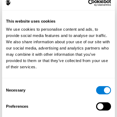
La perseveración está asociada específicamente a la
rigidez cognitiva
, consiste en la reiteración de acciones, que
quizás hayan sido efectivas en situaciones anteriores o que han
sido planificadas, pero que ya no se ajustan al logro de los
This website uses cookies
objetivos actuales.
We use cookies to personalise content and ads, to
provide social media features and to analyse our traffic.
Trastornos o patologías asociados
We also share information about your use of our site with
a una flexibilidad cognitiva
our social media, advertising and analytics partners who
deficiente o rigidez mental
may combine it with other information that you’ve
provided to them or that they’ve collected from your use
Es bastante frecuente encontrar rigidez cognitiva en muchos
of their services.
trastornos, ya sea porque se altera directamente la flexibilidad
cognitiva, o porque se alteran las funciones de las que depende la
Flexibilidad Mental.
Consent
De este modo, podemos encontrar rigidez cognitiva, o flexibilidad
Necessary
Selection
cognitiva disminuida, en una importante variedad de trastornos
niños pequeños con dificultades de
neuropsiquíatricos: En
atención
traumatismo
, en personas que hayan sufrido algún
Preferences
craneoencefálico
Ictus
(accidente de coche, caída),
, o
trastorno por déficit de atención
trastornos complejos como el