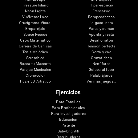
Treasure Island
Hiper-espacio
Neon Lights
Frescazoo
Vuélveme Loco
Rompecabezas
Crucigrama Visual
La gasolinera
Emparéjalo
Pares y sumas
Space Rescue
Apunta y resta
Caos Matemático
Desafío ratón
Carrera de Canicas
Tensión perfecta
Tenis Melódico
Corta y cae
Scrambled
Cruzafichas
Busca tu Mascota
Nenúfares
Parejas Musicales
Golpea al topo
Cronocolor
Palabrájaros
Puzle 3D Artístico
Ver más juegos...
Ejercicios
Para Familias
Para Profesionales
Para investigadores
Educación
Patente
Babybright®
Distribuidores