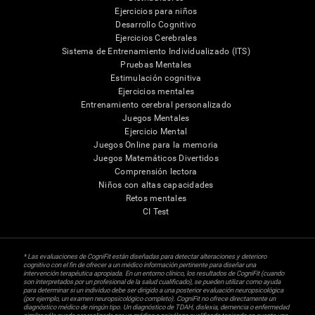
Ejercicios para niños
Desarrollo Cognitivo
Ejercicios Cerebrales
Sistema de Entrenamiento Individualizado (ITS)
Pruebas Mentales
Estimulación cognitiva
Ejercicios mentales
Entrenamiento cerebral personalizado
Juegos Mentales
Ejercicio Mental
Juegos Online para la memoria
Juegos Matemáticos Divertidos
Comprensión lectora
Niños con altas capacidades
Retos mentales
CI Test
* Las evaluaciones de CogniFit están diseñadas para detectar alteraciones y deterioro
cognitivo con el fin de ofrecer a un médico información pertinente para diseñar una
intervención terapéutica apropiada. En un entorno clínico, los resultados de CogniFit (cuando
son interpretados por un profesional de la salud cualificado), se pueden utilizar como ayuda
para determinar si un individuo debe ser dirigido a una posterior evaluación neuropsicológica
(por ejemplo, un examen neuropsicológico completo). CogniFit no ofrece directamente un
diagnóstico médico de ningún tipo. Un diagnóstico de TDAH, dislexia, demencia o enfermedad