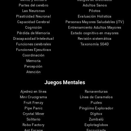
Partes del cerebro
Adultos Sanos
Las Neuronas
Pilotos
Plasticidad Neuronal
Evaluación Holistica
Capacidad Cerebral
Personas Mayores Saludables (iTV)
Cognición
Entrenamiento Adultos Mayores
Pérdida de Memoria
Estado cognitivo en mayores
Discapacidad Intelectual
Revisión sistemática
Funciones cerebrales
Taxonomía SG4D
Funciones Ejecutivas
Coordinación
Memoria
Percepción
Atención
Juegos Mentales
Ajedrez en línea
Ranaventuras
Mini Crucigrama
Línea de Caramelos
Fruit Frenzy
Puzles
Pipe Panic
Pingüino Explorador
Crystal Miner
Dígitos
Solitario
Zumbalú
Robo Factory
Explotaglobos
Ant Escape
Encrucijada