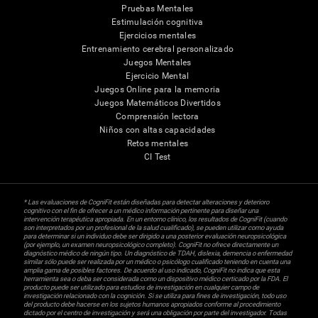
Pruebas Mentales
Estimulación cognitiva
Ejercicios mentales
Entrenamiento cerebral personalizado
Juegos Mentales
Ejercicio Mental
Juegos Online para la memoria
Juegos Matemáticos Divertidos
Comprensión lectora
Niños con altas capacidades
Retos mentales
CI Test
* Las evaluaciones de CogniFit están diseñadas para detectar alteraciones y deterioro
cognitivo con el fin de ofrecer a un médico información pertinente para diseñar una
intervención terapéutica apropiada. En un entorno clínico, los resultados de CogniFit (cuando
son interpretados por un profesional de la salud cualificado), se pueden utilizar como ayuda
para determinar si un individuo debe ser dirigido a una posterior evaluación neuropsicológica
(por ejemplo, un examen neuropsicológico completo). CogniFit no ofrece directamente un
diagnóstico médico de ningún tipo. Un diagnóstico de TDAH, dislexia, demencia o enfermedad
similar sólo puede ser realizada por un médico o psicólogo cualificado teniendo en cuenta una
amplia gama de posibles factores. De acuerdo al uso indicado, CogniFit no indica que esta
herramienta sea o deba ser considerada como un dispositivo médico certicado por la FDA. El
producto puede ser utilizado para estudios de investigación en cualquier campo de
investigación relacionado con la cognición. Si se utiliza para fines de investigación, todo uso
del producto debe hacerse en los sujetos humanos apropiados conforme al procedimiento
dictado por el centro de investigación y será una obligación por parte del investigador. Todas