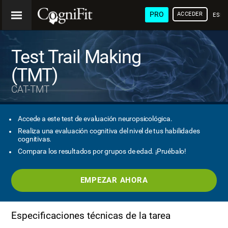
PRO
ACCEDER
ESP
Test Trail Making
(TMT)
CAT-TMT
Accede a este test de evaluación neuropsicológica.
Realiza una evaluación cognitiva del nivel de tus habilidades
cognitivas.
Compara los resultados por grupos de edad. ¡Pruébalo!
EMPEZAR AHORA
Especificaciones técnicas de la tarea