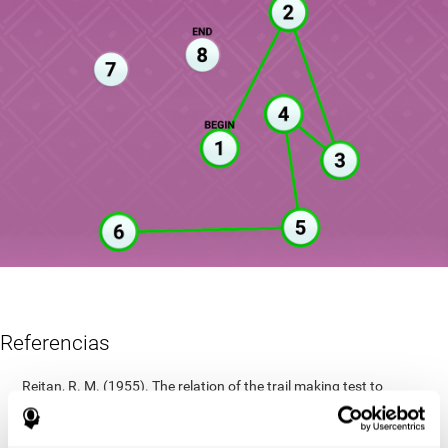
Referencias
Reitan, R. M. (1955). The relation of the trail making test to
organic brain damage. Journal of Consulting Psychology
Reitan, R. M. (1958). Validity of the Trail Making test as an