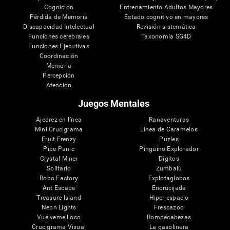
Cognición
Entrenamiento Adultos Mayores
Pérdida de Memoria
Estado cognitivo en mayores
Discapacidad Intelectual
Revisión sistemática
Funciones cerebrales
Taxonomía SG4D
Funciones Ejecutivas
Coordinación
Memoria
Percepción
Atención
Juegos Mentales
Ajedrez en línea
Ranaventuras
Mini Crucigrama
Línea de Caramelos
Fruit Frenzy
Puzles
Pipe Panic
Pingüino Explorador
Crystal Miner
Dígitos
Solitario
Zumbalú
Robo Factory
Explotaglobos
Ant Escape
Encrucijada
Treasure Island
Hiper-espacio
Neon Lights
Frescazoo
Vuélveme Loco
Rompecabezas
Crucigrama Visual
La gasolinera