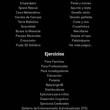
Emparéjalo
Pares y sumas
Space Rescue
Apunta y resta
Caos Matemático
Desafío ratón
Carrera de Canicas
Tensión perfecta
Tenis Melódico
Corta y cae
Scrambled
Cruzafichas
Busca tu Mascota
Nenúfares
Parejas Musicales
Golpea al topo
Cronocolor
Palabrájaros
Puzle 3D Artístico
Ver más juegos...
Ejercicios
Para Familias
Para Profesionales
Para investigadores
Educación
Patente
Babybright®
Distribuidores
Ejercicios para niños
Desarrollo Cognitivo
Ejercicios Cerebrales
Sistema de Entrenamiento Individualizado (ITS)