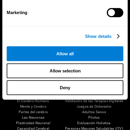
Marketing
Show details
Allow all
Síguenos en
Allow selection
Deny
Tu Cerebro
Investigación
El Cerebro Humano
Validación de las Terapias Digitales
Mente y Cerebro
Juegos de Ordenador
Partes del cerebro
Adultos Sanos
Las Neuronas
Pilotos
Plasticidad Neuronal
Evaluación Holistica
Capacidad Cerebral
Personas Mayores Saludables (iTV)