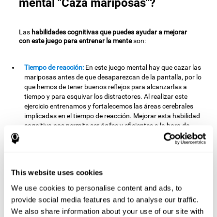
mental "Caza mariposas"?
Las
habilidades cognitivas que puedes ayudar a mejorar
con este juego para entrenar la mente
son:
Tiempo de reacción:
En este juego mental hay que cazar las
mariposas antes de que desaparezcan de la pantalla, por lo
que hemos de tener buenos reflejos para alcanzarlas a
tiempo y para esquivar los distractores. Al realizar este
ejercicio entrenamos y fortalecemos las áreas cerebrales
implicadas en el tiempo de reacción. Mejorar esta habilidad
cognitiva nos permite ser ágiles y eficientes a la hora de
responder a estímulos y situaciones. Por ejemplo, cuando
nos hacen una pregunta en una entrevista y se espera que
contestemos rápido y bien.
Coordinación ojo-mano:
Este juego mental ha sido diseñado
This website uses cookies
para que tengamos que llevar al personaje donde estén los
We use cookies to personalise content and ads, to
objetivos, esquivando los obstáculos. Al realizar este
provide social media features and to analyse our traffic.
ejercicio, estamos estimulando nuestra cordinación ojo-
mano. Mejorar esta habilidad cognitiva puede ayudarnos a
We also share information about your use of our site with