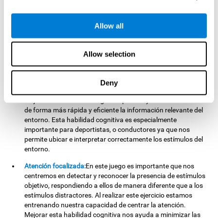
camino. Al practicar este ejercicio estamos fortaleciendo las
áreas cerebrales implicadas en la percepción visual. Mejorar
esta habilidad cognitiva puede ayudarnos a interpretar la
Allow all
información que recibimos de nuestro entorno. Como por
ejemplo, identificar letras u objetos de manera más eficiente.
Allow selection
Escaneo visual:
Para completar cada nivel de este juego
mental, tendremos que buscar y localizar dónde están los
objetivos y dónde los distractores. Al realizar este ejercicio,
Deny
estamos entrenando nuestra capacidad de escaneo visual.
Mejorar esta habilidad cognitiva puede ayudarnos a buscar
de forma más rápida y eficiente la información relevante del
entorno. Esta habilidad cognitiva es especialmente
importante para deportistas, o conductores ya que nos
permite ubicar e interpretar correctamente los estímulos del
entorno.
Atención focalizada:
En este juego es importante que nos
centremos en detectar y reconocer la presencia de estímulos
objetivo, respondiendo a ellos de manera diferente que a los
estímulos distractores. Al realizar este ejercicio estamos
entrenando nuestra capacidad de centrar la atención.
Mejorar esta habilidad cognitiva nos ayuda a minimizar las