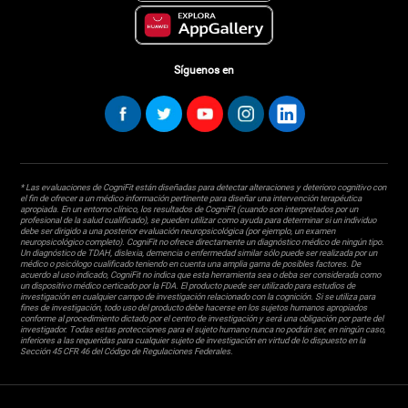
Síguenos en
* Las evaluaciones de CogniFit están diseñadas para detectar alteraciones y deterioro cognitivo con
el fin de ofrecer a un médico información pertinente para diseñar una intervención terapéutica
apropiada. En un entorno clínico, los resultados de CogniFit (cuando son interpretados por un
profesional de la salud cualificado), se pueden utilizar como ayuda para determinar si un individuo
debe ser dirigido a una posterior evaluación neuropsicológica (por ejemplo, un examen
neuropsicológico completo). CogniFit no ofrece directamente un diagnóstico médico de ningún tipo.
Un diagnóstico de TDAH, dislexia, demencia o enfermedad similar sólo puede ser realizada por un
médico o psicólogo cualificado teniendo en cuenta una amplia gama de posibles factores. De
acuerdo al uso indicado, CogniFit no indica que esta herramienta sea o deba ser considerada como
un dispositivo médico certicado por la FDA. El producto puede ser utilizado para estudios de
investigación en cualquier campo de investigación relacionado con la cognición. Si se utiliza para
fines de investigación, todo uso del producto debe hacerse en los sujetos humanos apropiados
conforme al procedimiento dictado por el centro de investigación y será una obligación por parte del
investigador. Todas estas protecciones para el sujeto humano nunca no podrán ser, en ningún caso,
inferiores a las requeridas para cualquier sujeto de investigación en virtud de lo dispuesto en la
Sección 45 CFR 46 del Código de Regulaciones Federales.