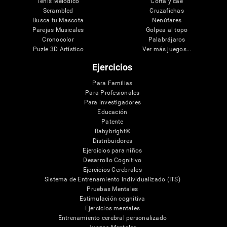
Tenis Melódico
Corta y cae
Scrambled
Cruzafichas
Busca tu Mascota
Nenúfares
Parejas Musicales
Golpea al topo
Cronocolor
Palabrájaros
Puzle 3D Artístico
Ver más juegos...
Ejercicios
Para Familias
Para Profesionales
Para investigadores
Educación
Patente
Babybright®
Distribuidores
Ejercicios para niños
Desarrollo Cognitivo
Ejercicios Cerebrales
Sistema de Entrenamiento Individualizado (ITS)
Pruebas Mentales
Estimulación cognitiva
Ejercicios mentales
Entrenamiento cerebral personalizado