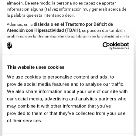
almacén. De este modo, la persona no es capaz de aportar
información alguna (tal vez información muy general) acerca de
la palabra que está intentando decir.
dislexia o en el Trastorno por Déficit de
Además, en la
Atención con Hiperactividad (TDAH)
, se pueden dar también
problemas en la Denominación de palabras o en la velocidad en la
que se lleva a cabo esta tarea.
¿Cómo medir y evaluar la
capacidad de denominación?
This website uses cookies
We use cookies to personalise content and ads, to
La denominación resulta crítica para la comunicación y
provide social media features and to analyse our traffic.
aprendizaje. Es clave en la eficiencia y en la comprensión del
We also share information about your use of our site with
lenguaje. En cualquier situación en la que necesitemos referirnos
our social media, advertising and analytics partners who
a algo, vamos a emplear la denominación.
may combine it with other information that you’ve
A través de una
evaluación neuropsicológica completa
se puede
provided to them or that they’ve collected from your use
valorar de una manera eficaz y fiable un largo rango de funciones
cognitivas, entre ellas, la capacidad de denominación. En
of their services.
concreto, para evaluar la capacidad de denominación, contamos
con diferentes tareas, que permiten valorar con precisión la