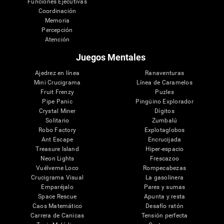
Funciones Ejecutivas
Coordinación
Memoria
Percepción
Atención
Juegos Mentales
Ajedrez en línea
Ranaventuras
Mini Crucigrama
Línea de Caramelos
Fruit Frenzy
Puzles
Pipe Panic
Pingüino Explorador
Crystal Miner
Dígitos
Solitario
Zumbalú
Robo Factory
Explotaglobos
Ant Escape
Encrucijada
Treasure Island
Hiper-espacio
Neon Lights
Frescazoo
Vuélveme Loco
Rompecabezas
Crucigrama Visual
La gasolinera
Emparéjalo
Pares y sumas
Space Rescue
Apunta y resta
Caos Matemático
Desafío ratón
Carrera de Canicas
Tensión perfecta