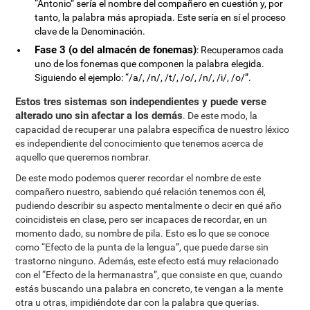
“Antonio” sería el nombre del compañero en cuestión y, por
tanto, la palabra más apropiada. Este sería en sí el proceso
clave de la Denominación.
Fase 3 (o del almacén de fonemas)
: Recuperamos cada
uno de los fonemas que componen la palabra elegida.
Siguiendo el ejemplo: “/a/, /n/, /t/, /o/, /n/, /i/, /o/”.
Estos tres sistemas son independientes y puede verse
alterado uno sin afectar a los demás
. De este modo, la
capacidad de recuperar una palabra específica de nuestro léxico
es independiente del conocimiento que tenemos acerca de
aquello que queremos nombrar.
De este modo podemos querer recordar el nombre de este
compañero nuestro, sabiendo qué relación tenemos con él,
pudiendo describir su aspecto mentalmente o decir en qué año
coincidisteis en clase, pero ser incapaces de recordar, en un
momento dado, su nombre de pila. Esto es lo que se conoce
como “Efecto de la punta de la lengua”, que puede darse sin
trastorno ninguno. Además, este efecto está muy relacionado
con el “Efecto de la hermanastra”, que consiste en que, cuando
estás buscando una palabra en concreto, te vengan a la mente
otra u otras, impidiéndote dar con la palabra que querías.