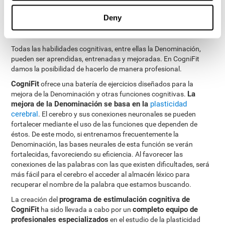
¿Cómo mejorar la capacidad de
Deny
Denominación?
Todas las habilidades cognitivas, entre ellas la Denominación,
pueden ser aprendidas, entrenadas y mejoradas. En CogniFit
damos la posibilidad de hacerlo de manera profesional.
CogniFit
ofrece una batería de ejercicios diseñados para la
La
mejora de la Denominación y otras funciones cognitivas.
mejora de la Denominación se basa en la
plasticidad
cerebral
. El cerebro y sus conexiones neuronales se pueden
fortalecer mediante el uso de las funciones que dependen de
éstos. De este modo, si entrenamos frecuentemente la
Denominación, las bases neurales de esta función se verán
fortalecidas, favoreciendo su eficiencia. Al favorecer las
conexiones de las palabras con las que existen dificultades, será
más fácil para el cerebro el acceder al almacén léxico para
recuperar el nombre de la palabra que estamos buscando.
programa de estimulación cognitiva de
La creación del
CogniFit
completo equipo de
ha sido llevada a cabo por un
profesionales especializados
en el estudio de la plasticidad