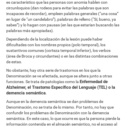
es característico que las personas con anomia hablen con
circunloquios (dan rodeos para evitar las palabras que son
incapaces de recordar), empleen palabras generales (“una cosa”
en lugar de “un candelabro”), palabras de relleno (“Sí, bueno, ya
sabes”) y lo hagan con pausas (en las que estarían buscando las
palabras más apropiadas).
Dependiendo de la localización de la lesión puede haber
dificultades con los nombres propios (polo temporal), los
sustantivos comunes (corteza temporal inferior), los verbos
(área de Broca y circundantes) o en las distintas combinaciones
de estas.
No obstante, hay otra serie de trastornos en los que la
Denominación se ve afectada, aunque se altera junto a otras
Enfermedad de
funciones. Se trata de patologías como la
Alzheimer, el Trastorno Específico del Lenguaje (TEL) o la
demencia semántica
.
Aunque en la demencia semántica se dan problemas de
Denominación, no se trata de lo mismo. Por tanto, no hay que
confundir los problemas de Denominación con la demencia
semántica. En este caso, lo que ocurre es que la persona pierde la
información contenida en el almacén semántico, no el acceso al