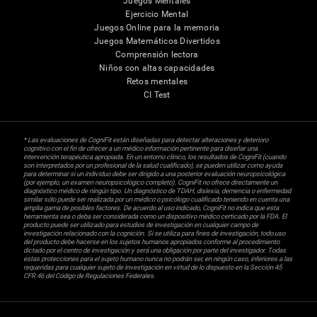
Juegos Mentales
Ejercicio Mental
Juegos Online para la memoria
Juegos Matemáticos Divertidos
Comprensión lectora
Niños con altas capacidades
Retos mentales
CI Test
* Las evaluaciones de CogniFit están diseñadas para detectar alteraciones y deterioro
cognitivo con el fin de ofrecer a un médico información pertinente para diseñar una
intervención terapéutica apropiada. En un entorno clínico, los resultados de CogniFit (cuando
son interpretados por un profesional de la salud cualificado), se pueden utilizar como ayuda
para determinar si un individuo debe ser dirigido a una posterior evaluación neuropsicológica
(por ejemplo, un examen neuropsicológico completo). CogniFit no ofrece directamente un
diagnóstico médico de ningún tipo. Un diagnóstico de TDAH, dislexia, demencia o enfermedad
similar sólo puede ser realizada por un médico o psicólogo cualificado teniendo en cuenta una
amplia gama de posibles factores. De acuerdo al uso indicado, CogniFit no indica que esta
herramienta sea o deba ser considerada como un dispositivo médico certicado por la FDA. El
producto puede ser utilizado para estudios de investigación en cualquier campo de
investigación relacionado con la cognición. Si se utiliza para fines de investigación, todo uso
del producto debe hacerse en los sujetos humanos apropiados conforme al procedimiento
dictado por el centro de investigación y será una obligación por parte del investigador. Todas
estas protecciones para el sujeto humano nunca no podrán ser, en ningún caso, inferiores a las
requeridas para cualquier sujeto de investigación en virtud de lo dispuesto en la Sección 45
CFR 46 del Código de Regulaciones Federales.