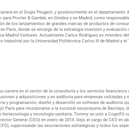
 carrera en el Grupo Peugeot, y posteriormente en el departamento 
o para Procter & Gamble, en Ginebra y en Madrid, como responsable
ión de los lanzamientos de grandes marcas de productos de consu
 en París, donde se encargó de la estrategia inversión y evaluació
ica Madrid Ventures. Actualmente Carlos Rodríguez es miembro de
o Industrial por la Universidad Politécnica Carlos III de Madrid y e
arrera en el sector de la consultoría y los servicios financieros e
 fusiones y adquisiciones y en auditoría para empresas cotizadas y
ía y programación, diseñó y desarrolló un software de auditoría q
jó París para incorporarse a la sucursal neoyorquina de Barclays, 
de biotecnología y tecnología sanitaria. Tommy se unió a CogniFit
irector General (CEO) en enero de 2014. Dejó el cargo de CEO en ab
CFO), supervisando las asociaciones estratégicas y todos los asp