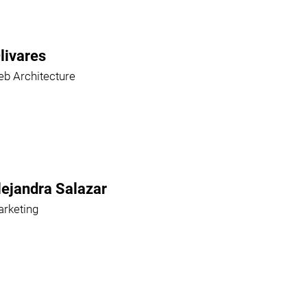
livares
b Architecture
lejandra Salazar
rketing