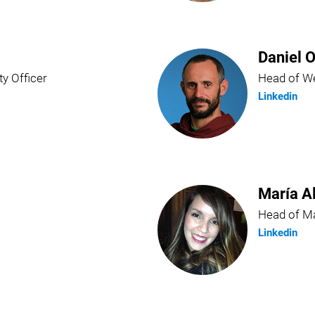
Daniel O
ty Officer
Head of We
Linkedin
María A
Head of Ma
Linkedin