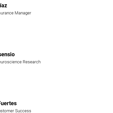
íaz
ssurance Manager
sensio
euroscience Research
Fuertes
ustomer Success