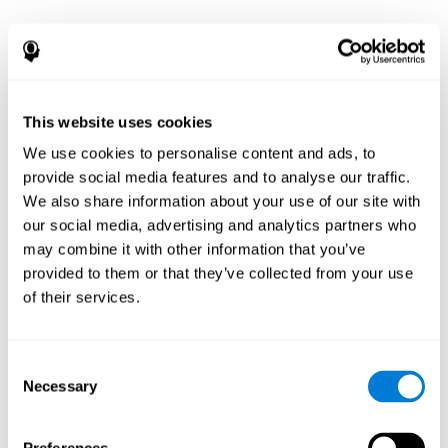
¿Por qué se ha
recomendado una
evaluación
This website uses cookies
We use cookies to personalise content and ads, to
neuropsicológica?
provide social media features and to analyse our traffic.
We also share information about your use of our site with
La evaluación neuropsicológica documenta patrones de
our social media, advertising and analytics partners who
fortalezas y debilidades entre las funciones cognitivas y
conductuales. Para pacientes con enfermedad de
may combine it with other information that you’ve
Parkinson u otro trastorno del movimiento, una
provided to them or that they’ve collected from your use
evaluación e interpretación de este patrón de fortalezas y
of their services.
debilidades puede:
Ayudar en un diagnóstico diferencial (p. ej., para
determinar si los posibles cambios mentales y de
Consent
comportamiento están relacionados con el trastorno del
Necessary
Selection
movimiento, la depresión, el trastorno bipolar, otras
afecciones neurológicas o el tratamiento)
Ayudar con la evaluación antes y después de los