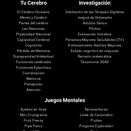
Tu Cerebro
Investigación
El Cerebro Humano
Validación de las Terapias Digitales
Mente y Cerebro
Juegos de Ordenador
Partes del cerebro
Adultos Sanos
Las Neuronas
Pilotos
Plasticidad Neuronal
Evaluación Holistica
Capacidad Cerebral
Personas Mayores Saludables (iTV)
Cognición
Entrenamiento Adultos Mayores
Pérdida de Memoria
Estado cognitivo en mayores
Discapacidad Intelectual
Revisión sistemática
Funciones cerebrales
Taxonomía SG4D
Funciones Ejecutivas
Coordinación
Memoria
Percepción
Atención
Juegos Mentales
Ajedrez en línea
Ranaventuras
Mini Crucigrama
Línea de Caramelos
Fruit Frenzy
Puzles
Pipe Panic
Pingüino Explorador