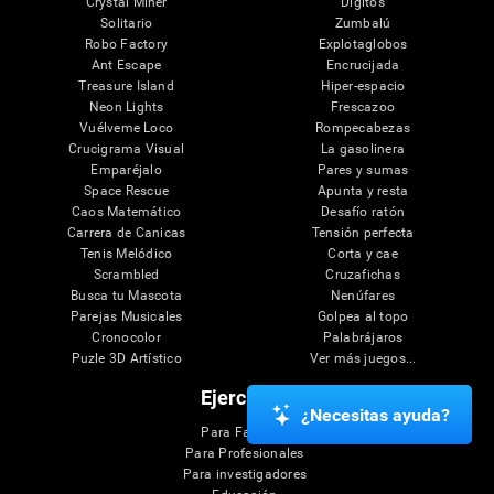
Crystal Miner
Dígitos
Solitario
Zumbalú
Robo Factory
Explotaglobos
Ant Escape
Encrucijada
Treasure Island
Hiper-espacio
Neon Lights
Frescazoo
Vuélveme Loco
Rompecabezas
Crucigrama Visual
La gasolinera
Emparéjalo
Pares y sumas
Space Rescue
Apunta y resta
Caos Matemático
Desafío ratón
Carrera de Canicas
Tensión perfecta
Tenis Melódico
Corta y cae
Scrambled
Cruzafichas
Busca tu Mascota
Nenúfares
Parejas Musicales
Golpea al topo
Cronocolor
Palabrájaros
Puzle 3D Artístico
Ver más juegos...
Ejercicios
¿Necesitas ayuda?
Para Familias
Para Profesionales
Para investigadores