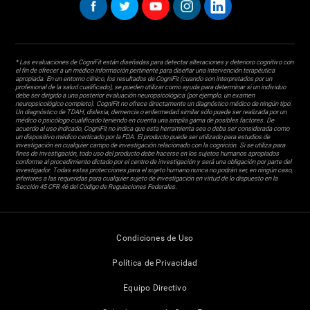
* Las evaluaciones de CogniFit están diseñadas para detectar alteraciones y deterioro cognitivo con
el fin de ofrecer a un médico información pertinente para diseñar una intervención terapéutica
apropiada. En un entorno clínico, los resultados de CogniFit (cuando son interpretados por un
profesional de la salud cualificado), se pueden utilizar como ayuda para determinar si un individuo
debe ser dirigido a una posterior evaluación neuropsicológica (por ejemplo, un examen
neuropsicológico completo). CogniFit no ofrece directamente un diagnóstico médico de ningún tipo.
Un diagnóstico de TDAH, dislexia, demencia o enfermedad similar sólo puede ser realizada por un
médico o psicólogo cualificado teniendo en cuenta una amplia gama de posibles factores. De
acuerdo al uso indicado, CogniFit no indica que esta herramienta sea o deba ser considerada como
un dispositivo médico certicado por la FDA. El producto puede ser utilizado para estudios de
investigación en cualquier campo de investigación relacionado con la cognición. Si se utiliza para
fines de investigación, todo uso del producto debe hacerse en los sujetos humanos apropiados
conforme al procedimiento dictado por el centro de investigación y será una obligación por parte del
investigador. Todas estas protecciones para el sujeto humano nunca no podrán ser, en ningún caso,
inferiores a las requeridas para cualquier sujeto de investigación en virtud de lo dispuesto en la
Sección 45 CFR 46 del Código de Regulaciones Federales.
Condiciones de Uso
Política de Privacidad
Equipo Directivo