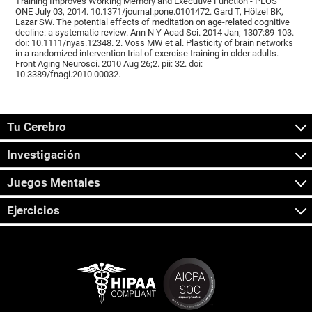
Training Improves Working Memory and Executive Function - PLOS
ONE July 03, 2014. 10.1371/journal.pone.0101472. Gard T, Hölzel BK,
Lazar SW. The potential effects of meditation on age-related cognitive
decline: a systematic review. Ann N Y Acad Sci. 2014 Jan; 1307:89-103.
doi: 10.1111/nyas.12348. 2. Voss MW et al. Plasticity of brain networks
in a randomized intervention trial of exercise training in older adults.
Front Aging Neurosci. 2010 Aug 26;2. pii: 32. doi:
10.3389/fnagi.2010.00032.
Tu Cerebro
Investigación
Juegos Mentales
Ejercicios