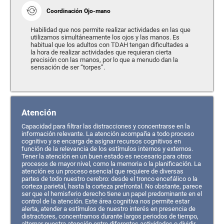
Coordinación Ojo-mano
Habilidad que nos permite realizar actividades en las que
utilizamos simultáneamente los ojos y las manos. Es
habitual que los adultos con TDAH tengan dificultades a
la hora de realizar actividades que requieran cierta
precisión con las manos, por lo que a menudo dan la
sensación de ser “torpes”.
Atención
Capacidad para filtrar las distracciones y concentrarse en la
información relevante. La atención acompaña a todo proceso
cognitivo y se encarga de asignar recursos cognitivos en
función de la relevancia de los estímulos internos y externos.
Tener la atención en un buen estado es necesario para otros
procesos de mayor nivel, como la memoria o la planificación. La
atención es un proceso esencial que requiere de diversas
partes de todo nuestro cerebro: desde el tronco encefálico o la
corteza parietal, hasta la corteza prefrontal. No obstante, parece
ser que el hemisferio derecho tiene un papel predominante en el
control de la atención. Este área cognitiva nos permite estar
alerta, atender a estímulos de nuestro interés en presencia de
distractores, concentrarnos durante largos periodos de tiempo,
alternar nuestra atención entre diferentes actividades o dividir