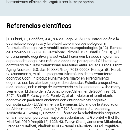
herramientas clínicas de CogniFit son la mejor opción.
Referencias científicas
[1] Lubrini, G., Periáñez, J.A., & Ríos-Lago, M. (2009). Introducción a la
estimulación cognitiva y la rehabilitación neuropsicológica. En
Estimulación cognitiva y rehabilitación neuropsicológica (p.13). Rambla
del Poblenou 156, 08018 Barcelona: Editorial UOC. Shatil E (2013). ¿El
entrenamiento cognitivo y la actividad física combinados mejoran las
capacidades cognitivas más que cada uno por separado? Un ensayo
controlado de cuatro condiciones aleatorias entre adultos sanos. Front.
Aging Neurosci. 5:8. doi: 10.3389/fnagi.2013.00008. Korczyn dC, Peretz
C, Aharonson V, et al. - El programa informático de entrenamiento
cognitivo CogniFit produce una mejora mayor en el rendimiento
cognitivo que los clásicos juegos de ordenador: Estudio prospectivo,
aleatorizado, doble ciego de intervención en los ancianos. Alzheimer y
Demencia: El diario de la Asociación de Alzheimer de 2007, tres (3):
S171. Shatil E, Korczyn dC, Peretz C, et al. - Mejorar el rendimiento
cognitivo en pacientes ancianos con entrenamiento cognitivo
computarizado - El Alzheimer y a Demencia: El diario de la Asociación
de Alzheimer de 2008, cuatro (4): T492. Verghese J, J Mahoney,
Ambrosio AF, Wang C, Holtzer R. - Efecto de la rehabilitación cognitiva
en la marcha en personas mayores sedentarias - J Gerontol A Biol Sci
Med Sci. 2010 Dec;65(12):1338-43. Evelyn Shatil, Jaroslava Mikulecká,
Francesco Bellotti, Vladimír Burěs - Novel Television-Based Cognitive