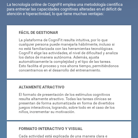
La tecnología online de CogniFit emplea una metodología científica
para entrenar las capacidades cognitivas alteradas en el déficit de
atención e hiperactividad, lo que tiene muchas ventajas:
FÁCIL DE GESTIONAR
La plataforma de CogniFit resulta intuitiva, por lo que
cualquier persona puede manejarla hábilmente, incluso si
no está familiarizada con las herramientas tecnológicas.
CogniFit elige las actividades, el nivel de dificultad y analiza
los datos de manera autónoma. Además, ajusta
automáticamente la complejidad y el tipo de las tareas.
Esto facilita el proceso y nos ahorra tiempo, permitiéndonos
concentrarnos en el desarrollo del entrenamiento.
ALTAMENTE ATRACTIVO
El formato de presentación de los estímulos cognitivos
resulta altamente atractivo. Todas las tareas clínicas se
presentan de forma automatizada en forma de divertidos
juegos interactivos, logrando, sobre todo en el caso de los
niños, incrementar su motivación.
FORMATO INTERACTIVO Y VISUAL
Cada actividad está explicada de una manera clara e