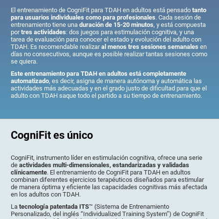
El entrenamiento de CogniFit para TDAH en adultos está pensado
tanto
para usuarios individuales como para profesionales
. Cada sesión de
entrenamiento tiene una
duración de 15-20 minutos
, y está compuesta
por
tres actividades
: dos juegos para estimulación cognitiva, y una
tarea de evaluación para conocer el estado y evolución del adulto con
TDAH. Es recomendable realizar
al menos tres sesiones semanales
en
días no consecutivos, aunque es posible realizar tantas sesiones como
se quiera.
Este entrenamiento para TDAH en adultos está completamente
automatizado
, es decir, asigna de manera autónoma y automática las
actividades más adecuadas y en el grado justo de dificultad para que el
adulto con TDAH saque todo el partido a su tiempo de entrenamiento.
CogniFit es único
CogniFit, instrumento líder en estimulación cognitiva, ofrece una serie
de
actividades multi-dimensionales, estandarizadas y validadas
clínicamente
. El entrenamiento de CogniFit para TDAH en adultos
combinan diferentes ejercicios terapéuticos diseñados para estimular
de manera óptima y eficiente las capacidades cognitivas más afectada
en los adultos con TDAH.
La
tecnología patentada ITS
™ (Sistema de Entrenamiento
Personalizado, del inglés “Individualized Training System”) de CogniFit