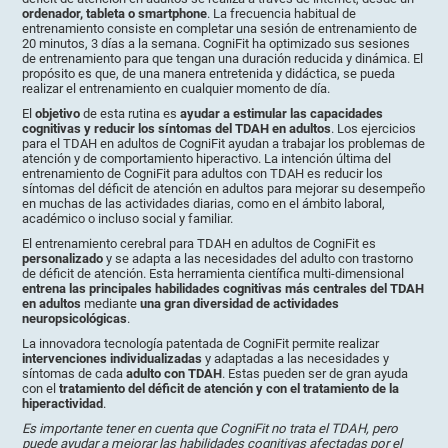
ordenador, tableta o smartphone
. La frecuencia habitual de
entrenamiento consiste en completar una sesión de entrenamiento de
20 minutos, 3 días a la semana. CogniFit ha optimizado sus sesiones
de entrenamiento para que tengan una duración reducida y dinámica. El
propósito es que, de una manera entretenida y didáctica, se pueda
realizar el entrenamiento en cualquier momento de día.
El
objetivo
de esta rutina es
ayudar a estimular las capacidades
cognitivas y reducir los síntomas del TDAH en adultos
. Los ejercicios
para el TDAH en adultos de CogniFit ayudan a trabajar los problemas de
atención y de comportamiento hiperactivo. La intención última del
entrenamiento de CogniFit para adultos con TDAH es reducir los
síntomas del déficit de atención en adultos para mejorar su desempeño
en muchas de las actividades diarias, como en el ámbito laboral,
académico o incluso social y familiar.
El entrenamiento cerebral para TDAH en adultos de CogniFit es
personalizado
y se adapta a las necesidades del adulto con trastorno
de déficit de atención. Esta herramienta científica multi-dimensional
entrena las principales habilidades cognitivas más centrales del TDAH
en adultos
mediante
una gran diversidad de actividades
neuropsicológicas
.
La innovadora tecnología patentada de CogniFit permite realizar
intervenciones individualizadas
y adaptadas a las necesidades y
síntomas de cada
adulto con TDAH
. Estas pueden ser de gran ayuda
con el
tratamiento del déficit de atención y con el tratamiento de la
hiperactividad
.
Es importante tener en cuenta que CogniFit no trata el TDAH, pero
puede ayudar a mejorar las habilidades cognitivas afectadas por el