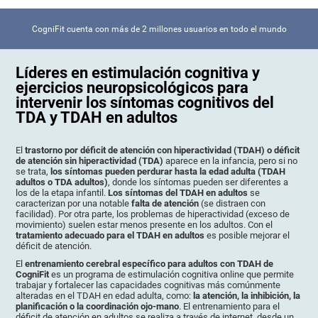
CogniFit cuenta con más de 2 millones usuarios en todo el mundo
Líderes en estimulación cognitiva y
ejercicios neuropsicológicos para
intervenir los síntomas cognitivos del
TDA y TDAH en adultos
El
trastorno por déficit de atención con hiperactividad (TDAH) o déficit
de atención sin hiperactividad (TDA)
aparece en la infancia, pero si no
se trata,
los síntomas pueden perdurar hasta la edad adulta (TDAH
adultos o TDA adultos)
, donde los síntomas pueden ser diferentes a
los de la etapa infantil.
Los síntomas del TDAH en adultos
se
caracterizan por una notable
falta de atención
(se distraen con
facilidad). Por otra parte, los problemas de hiperactividad (exceso de
movimiento) suelen estar menos presente en los adultos. Con el
tratamiento adecuado para el TDAH en adultos
es posible mejorar el
déficit de atención.
El
entrenamiento cerebral específico para adultos con TDAH de
CogniFit
es un programa de estimulación cognitiva online que permite
trabajar y fortalecer las capacidades cognitivas más comúnmente
alteradas en el TDAH en edad adulta, como:
la atención, la inhibición, la
planificación o la coordinación ojo-mano
. El entrenamiento para el
déficit de atención en adultos se realiza a través de internet, desde un