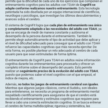
permite que la dificultad de cada uno de los ejercicios que componen el
entrenamiento cognitivo para los adultos con TDAH de
CogniFit se
adapte conforme realizamos nuestro entrenamiento
. Esta tecnología
patentada ha sido diseñada por un equipo internacional de científicos,
neurólogos y psicólogos, que investigan los últimos descubrimientos y
avances sobre el cerebro.
El sistema de CogniFit logra que
cada plan de entrenamiento sea único
y completamente adaptado a las necesidades del adulto con TDAH
, ya
que se encarga de medir de manera constante y autónoma el
desempeño de la persona durante el entrenamiento. También le
permite elegir automáticamente el tipo de actividad que debe aplicar y
el nivel de dificultad adecuado para conseguir que el adulto con TDAH
refuerce las capacidades cognitivas que más necesita ejercitar. De
esta forma, es posible plantear un reto adecuado al cerebro de cada
usuario para que sean estimuladas de forma óptima.
El entrenamiento de CogniFit para TDAH en adultos reúne información
cognitiva durante los entrenamientos para procesarla y ofrecer un
completo informe sobre el desempeño del usuario. Esto permite
realizar un
seguimiento preciso de la evolución del adulto con TDAH
,
puesto que podemos saber el nivel cognitivo con el que empezó, el
índice de mejora, etc.
Además,
no todos los juegos de entrenamiento cerebral son iguales
.
Mientras que algunos juegos clásicos, como el Sudoku, son ideales
para entretenerse, se necesita un programa de entrenamiento mental
respaldado científicamente para asegurarse de que el cerebro está
recibiendo el entrenamiento y estímulos cognitivos que requiere para
llevar a cabo una correcta estimulación cognitiva. Si se busca entrenar
el cerebro de forma multidisciplinar, rigurosa y sistemática, las