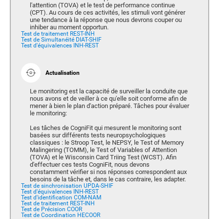
l'attention (TOVA) et le test de performance continue
(CPT). Au cours de ces activités, les stimuli vont générer
une tendance à la réponse que nous devrons couper ou
inhiber au moment opportun.
Test de traitement REST-INH
Test de Simultanéité DIAT-SHIF
Test d'équivalences INH-REST
Actualisation
Le monitoring est la capacité de surveiller la conduite que
nous avons et de veiller à ce qu'elle soit conforme afin de
mener à bien le plan d'action préparé. Tâches pour évaluer
le monitoring:
Les tâches de CogniFit qui mesurent le monitoring sont
basées sur différents tests neuropsychologiques
classiques : le Stroop Test, le NEPSY, le Test of Memory
Malingering (TOMM), le Test of Variables of Attention
(TOVA) et le Wisconsin Card Triing Test (WCST). Afin
d'effectuer ces tests CogniFit, nous devons
constamment vérifier si nos réponses correspondent aux
besoins de la tâche et, dans le cas contraire, les adapter.
Test de sinchronisation UPDA-SHIF
Test d'équivalences INH-REST
Test d'identification COM-NAM
Test de traitement REST-INH
Test de Précision COOR
Test de Coordination HECOOR