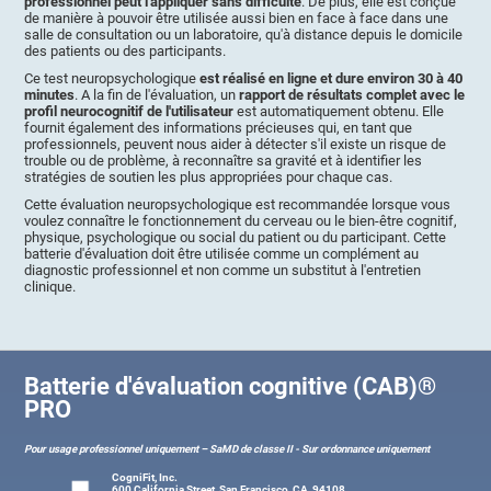
professionnel peut l'appliquer sans difficulté
. De plus, elle est conçue
de manière à pouvoir être utilisée aussi bien en face à face dans une
salle de consultation ou un laboratoire, qu'à distance depuis le domicile
des patients ou des participants.
Ce test neuropsychologique
est réalisé en ligne et dure environ 30 à 40
minutes
. A la fin de l'évaluation, un
rapport de résultats complet avec le
profil neurocognitif de l'utilisateur
est automatiquement obtenu. Elle
fournit également des informations précieuses qui, en tant que
professionnels, peuvent nous aider à détecter s'il existe un risque de
trouble ou de problème, à reconnaître sa gravité et à identifier les
stratégies de soutien les plus appropriées pour chaque cas.
Cette évaluation neuropsychologique est recommandée lorsque vous
voulez connaître le fonctionnement du cerveau ou le bien-être cognitif,
physique, psychologique ou social du patient ou du participant. Cette
batterie d'évaluation doit être utilisée comme un complément au
diagnostic professionnel et non comme un substitut à l'entretien
clinique.
Batterie d'évaluation cognitive (CAB)®
PRO
Pour usage professionnel uniquement – SaMD de classe II - Sur ordonnance uniquement
CogniFit, Inc.
600 California Street, San Francisco, CA, 94108