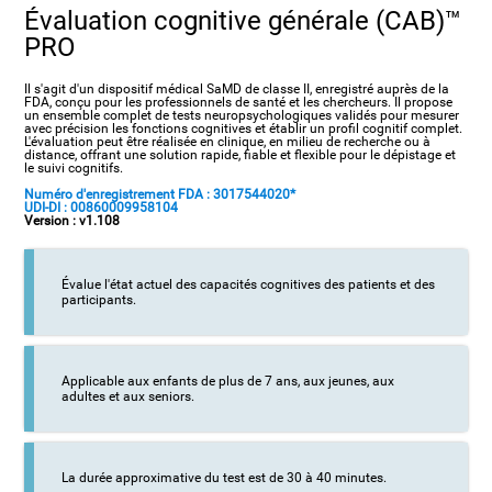
Évaluation cognitive générale (CAB)™
PRO
Il s'agit d'un dispositif médical SaMD de classe II, enregistré auprès de la
FDA, conçu pour les professionnels de santé et les chercheurs. Il propose
un ensemble complet de tests neuropsychologiques validés pour mesurer
avec précision les fonctions cognitives et établir un profil cognitif complet.
L'évaluation peut être réalisée en clinique, en milieu de recherche ou à
distance, offrant une solution rapide, fiable et flexible pour le dépistage et
le suivi cognitifs.
Numéro d'enregistrement FDA : 3017544020*
UDI-DI : 00860009958104
Version : v1.108
Évalue l'état actuel des capacités cognitives des patients et des
participants.
Applicable aux enfants de plus de 7 ans, aux jeunes, aux
adultes et aux seniors.
La durée approximative du test est de 30 à 40 minutes.