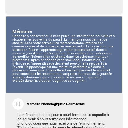
Mémoire
Capacité à conserver ou à manipuler une information nouvelle et à
récupérer les souvenirs du passé. La mémoire nous permet de
stocker dans notre cerveau les représentations internes des
connaissances et de conserver les événements du passé pour une
utilisation future. L'apprentissage est un processus clé dans la
mémoire, car il permet d'incorporer de nouvelles informations ou
de modifier l'information existante dans les schémas mentaux
précédents. Après ce codage et ce stockage, l'information, la
mémoire et l'apprentissage devraient pouvoir être récupérés à
l'avenir. L'hippocampe est une structure cérébrale clé dans le
processus mnésique. Il travaille activement pendant le sommeil
pour consolider les informations acquises au cours de la journée.
Voici les domaines qui composent la mémoire et qui seront
évalués dans l'Évaluation Cognitive de CogniFit :
Mémoire Phonologique à Court-terme
La mémoire phonologique à court terme est la capacité à
se souvenir á court terme des informations
phonologiques que nous recevons de l'environnement.
Tâche d'évaluation de la mémoire phonologique à court