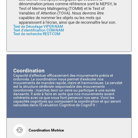
dénomination prises comme référence sont le NEPSY, le
Test of Memory Malingering (TOMM) et le Test of
Variables of Attention (TOVA). Nous devrons être
capables de nommer les objets ou les mots qui
apparaissent à l'écran, ainsi que de reconnaître leur son.
Test de Décodage VIPER-NAM
Test d'identification COM-NAM
Test de recherche REST-COM
Coordination
Capacité d'effectuer efficacement des mouvements précis et
ordonnés. La coordination nous permet d'exécuter nos
mouvements de manière rapide, claire et harmonieuse. Le cervelet
est la structure cérébrale responsable des mouvements
coordonnés : marcher, tenir un verre ou participer à une soirée
dansante. Il aide à faire en sorte que nos mouvements soient
cohérents avec ce que nous font percevoir nos sens. Voici les
capacités cognitives qui composent la coordination et qui seront
calculées dans l'Évaluation Cognitive de CogniFit :
Coordination Motrice