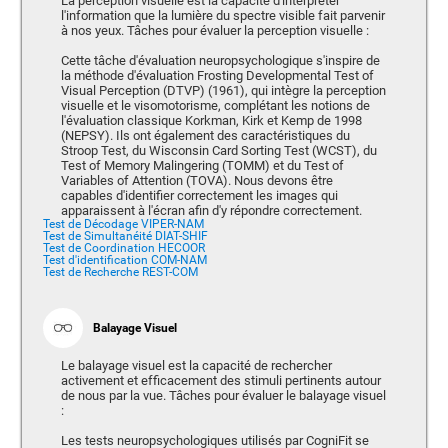
La perception visuelle est la capacité d'interpréter
l'information que la lumière du spectre visible fait parvenir
à nos yeux. Tâches pour évaluer la perception visuelle :
Cette tâche d'évaluation neuropsychologique s'inspire de
la méthode d'évaluation Frosting Developmental Test of
Visual Perception (DTVP) (1961), qui intègre la perception
visuelle et le visomotorisme, complétant les notions de
l'évaluation classique Korkman, Kirk et Kemp de 1998
(NEPSY). Ils ont également des caractéristiques du
Stroop Test, du Wisconsin Card Sorting Test (WCST), du
Test of Memory Malingering (TOMM) et du Test of
Variables of Attention (TOVA). Nous devons être
capables d'identifier correctement les images qui
apparaissent à l'écran afin d'y répondre correctement.
Test de Décodage VIPER-NAM
Test de Simultanéité DIAT-SHIF
Test de Coordination HECOOR
Test d'identification COM-NAM
Test de Recherche REST-COM
Balayage Visuel
Le balayage visuel est la capacité de rechercher
activement et efficacement des stimuli pertinents autour
de nous par la vue. Tâches pour évaluer le balayage visuel
:
Les tests neuropsychologiques utilisés par CogniFit se