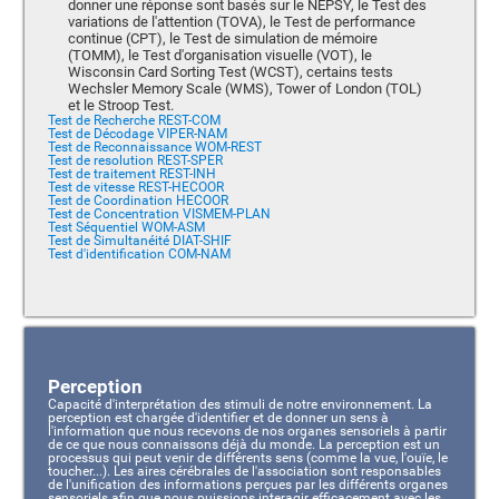
donner une réponse sont basés sur le NEPSY, le Test des
variations de l'attention (TOVA), le Test de performance
continue (CPT), le Test de simulation de mémoire
(TOMM), le Test d'organisation visuelle (VOT), le
Wisconsin Card Sorting Test (WCST), certains tests
Wechsler Memory Scale (WMS), Tower of London (TOL)
et le Stroop Test.
Test de Recherche REST-COM
Test de Décodage VIPER-NAM
Test de Reconnaissance WOM-REST
Test de resolution REST-SPER
Test de traitement REST-INH
Test de vitesse REST-HECOOR
Test de Coordination HECOOR
Test de Concentration VISMEM-PLAN
Test Séquentiel WOM-ASM
Test de Simultanéité DIAT-SHIF
Test d'identification COM-NAM
Perception
Capacité d'interprétation des stimuli de notre environnement. La
perception est chargée d'identifier et de donner un sens à
l'information que nous recevons de nos organes sensoriels à partir
de ce que nous connaissons déjà du monde. La perception est un
processus qui peut venir de différents sens (comme la vue, l'ouïe, le
toucher...). Les aires cérébrales de l'association sont responsables
de l'unification des informations perçues par les différents organes
sensoriels afin que nous puissions interagir efficacement avec les