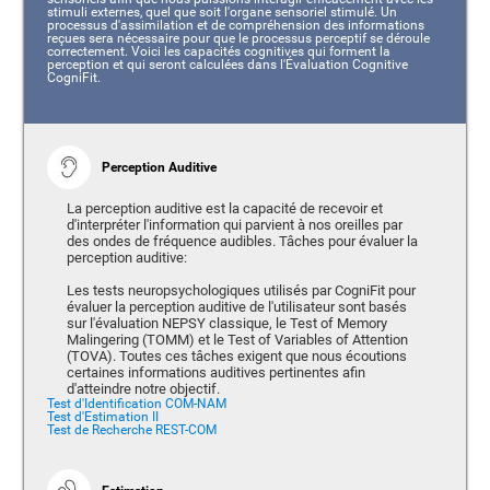
stimuli externes, quel que soit l'organe sensoriel stimulé. Un
processus d'assimilation et de compréhension des informations
reçues sera nécessaire pour que le processus perceptif se déroule
correctement. Voici les capacités cognitives qui forment la
perception et qui seront calculées dans l'Évaluation Cognitive
CogniFit.
Perception Auditive
La perception auditive est la capacité de recevoir et
d'interpréter l'information qui parvient à nos oreilles par
des ondes de fréquence audibles. Tâches pour évaluer la
perception auditive:
Les tests neuropsychologiques utilisés par CogniFit pour
évaluer la perception auditive de l'utilisateur sont basés
sur l'évaluation NEPSY classique, le Test of Memory
Malingering (TOMM) et le Test of Variables of Attention
(TOVA). Toutes ces tâches exigent que nous écoutions
certaines informations auditives pertinentes afin
d'atteindre notre objectif.
Test d'Identification COM-NAM
Test d'Estimation II
Test de Recherche REST-COM