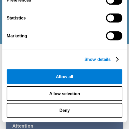
Preferences
bon état de nos processus cognitifs et émotionnels) et le bien-
être social (entretenir des relations saines et riches avec les
personnes de l'environnement du patient ou du participant). Les
questions appartenant à chaque domaine sont adaptées aux
Statistics
routines et activités des adultes ou des personnes âgées.
Marketing
Aspects neuropsychologiques évalués :
batterie de tâches
Show details
L'altération d'une seule capacité cognitive peut être suffisante pour
Allow all
entraîner des problèmes dans la santé
et la vie quotidienne d'une
personne. Un profil général des capacités cognitives peut nous indiquer
quelles capacités cognitives sont en bon ou en mauvais état, et quelle
est l'intensité de ces éventuelles déficiences.
Allow selection
Afin d'obtenir un profil complet de l'état cognitif du patient ou du
participant, il est nécessaire de mesurer différentes capacités
cognitives dans
différents domaines :
Deny
Attention