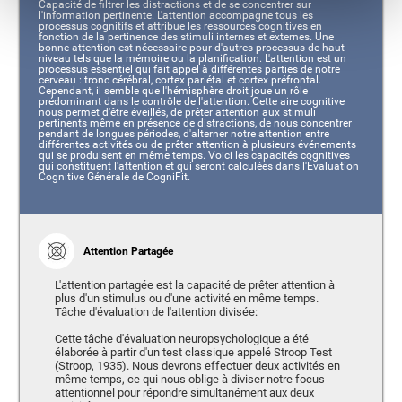
Capacité de filtrer les distractions et de se concentrer sur
l'information pertinente. L'attention accompagne tous les
processus cognitifs et attribue les ressources cognitives en
fonction de la pertinence des stimuli internes et externes. Une
bonne attention est nécessaire pour d'autres processus de haut
niveau tels que la mémoire ou la planification. L'attention est un
processus essentiel qui fait appel à différentes parties de notre
cerveau : tronc cérébral, cortex pariétal et cortex préfrontal.
Cependant, il semble que l'hémisphère droit joue un rôle
prédominant dans le contrôle de l'attention. Cette aire cognitive
nous permet d'être éveillés, de prêter attention aux stimuli
pertinents même en présence de distractions, de nous concentrer
pendant de longues périodes, d'alterner notre attention entre
différentes activités ou de prêter attention à plusieurs événements
qui se produisent en même temps. Voici les capacités cognitives
qui constituent l'attention et qui seront calculées dans l'Évaluation
Cognitive Générale de CogniFit.
Attention Partagée
L'attention partagée est la capacité de prêter attention à
plus d'un stimulus ou d'une activité en même temps.
Tâche d'évaluation de l'attention divisée:
Cette tâche d'évaluation neuropsychologique a été
élaborée à partir d'un test classique appelé Stroop Test
(Stroop, 1935). Nous devrons effectuer deux activités en
même temps, ce qui nous oblige à diviser notre focus
attentionnel pour répondre simultanément aux deux