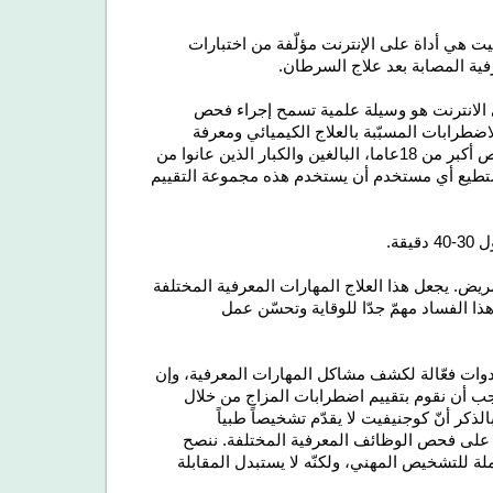
معرفي لمرضى Chemofog (CAB-CF) لكوجنيفيت هي أداة على الإنترنت مؤلّفة من اختبارات
ية المصابة بعد علاج السرطان.
لى الانترنت هو وسيلة علمية تسمح إجراء فحص
طرابات المسبّبة بالعلاج الكيميائي ومعرفة
18عاما، البالغين والكبار
الذين عانوا من
يستطيع أي مستخدم أن يستخدم هذه مجموعة التقييم
دقيقة
.
لمريض. يجعل هذا العلاج المهارات المعرفية المختلفة
هذا الفساد مهمّ جدّا للوقاية وتحسّن عمل
أدوات فعّالة لكشف مشاكل المهارات المعرفية، وإن
ب أن نقوم بتقييم اضطرابات المزاج من خلال
كر أنّ كوجنيفيت لا يقدّم تشخيصاً طبياً
 على فحص الوظائف المعرفية المختلفة. ننصح
ملة للتشخيص المهني، ولكنّه لا يستبدل المقابلة