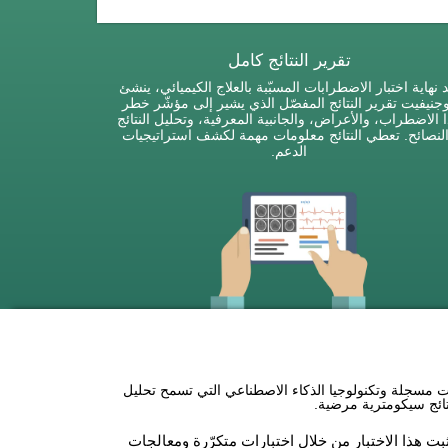
تقرير النتائج كامل
 نهاية اختبار الاضطرابات المسبّبة بالعلاج الكيميائي، ينشئ
جنيفيت تقرير النتائج المفصّل الذي يشير إلى مؤشّر خطر
 الاضطراب، والأعراض، والجانبية المعرفية، وتحليل النتائج
لنصائح. تعطي النتائج معلومات مهمة لكشف استراتيجيات
الدعم.
لمعرفي لمرضى Chemofog (CAB-CF) خوارزميات مسجلة وتكنولوجيا الذكاء الاصطناعي التي تسمح تحليل
نتائج سيكومترية مرضية.
بت هذا الاختبار من خلال اختبارات متكرّرة ومعالجات