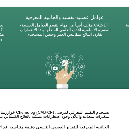
عوامل عصبية-نفسية والجانبية المعرفية
ة
CAB-DF مؤلّف أيضاً من مهام لتقييم العوامل العصبية-
بعد
النفسية الأساسية للأدب العلمي المتعلّق بهذا الاضطراب.
كو
نقارن النتائج بمقاييس العمر وجنس المستخدم
هذا
وا
يستخدم التقييم ا
متغيرات متعدّدة وإعلان وجود اضطرابات مسبّبة بالعلاج الكيميائي ب
الجانبية المعرفية للتقرير العصبي-النفسي دقيقة متناسبة. قد أث