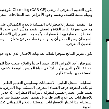
يكون التقييم ال
ومهام مثبتة لكشف وتقييم وجود الأعراض عند المعالجات المعرف
هذا التقييم المبتكر للاضطرابات المسبّبة بالعلاج الكيميائي ع
معرفي، معرفة نقاط القوّة والضعف، تقييم مؤشّر خطر وجود الاض
المناطق المصابة بهذا الاضطراب. يتّجه هذا التقييم إلى
الأشخاص أكبر من 
السرطان ومن الممكن أن يعانوا من فساد معرفيّ متعلّق به. 
العصبيّ-المعرفي.
يكون تقرير النتائج متوفرا تلقائيا بعد نهاية الاختبار الذي
يدوم حول 30-40 
السرطان أحد الأمراض الأكثر تدميراً حالياً والعلاج صعب جدّاً ل
ضعيفةً، الأمر الذي يؤثّر سلبيّاً في حياة المريض اليومية. كشف 
المستخدمين واستقلالهم.
المقابلة، السجل الطبي، الاستبيانات ومقاييس التقييم الطبي 
لم يكف لمعرفة درجة الفساد المعرفي المسبّب بهذا المرض. يج
تقييم طبي عصبي-نفسي لمعرفة تأثيرات الاضطراب. إنّه جدير بالذ
للاضطرابات بعد علاج السرطان، بل تقييما عصبيا-نفسيا يساعد
استخدام هذا اختبار الاضطرابات المسبّبة بالعلاج الكيميائي كتك
الطبية.