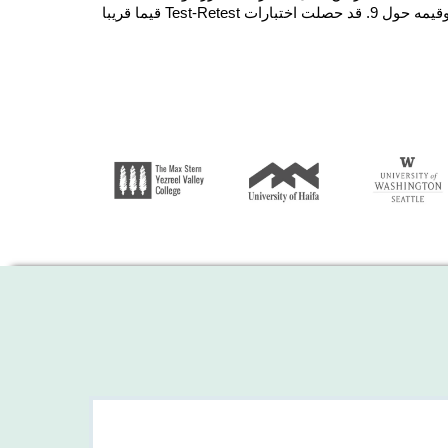
القياس المرتكزة على البحث، مثل معامل Alpha لCronbach وقيمه حول 9. قد حصلت اختبارات Test-Retest قيما قريبا