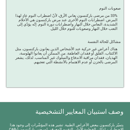
صعوبات النوم
33% من مرضى باركنسون يعاني الأرق، لأنّ اضطراب النوم عادٍ لهذا
المرض. اضطرابات النوم الأخرى عند مرض باركنسون هي الأحلام
الشديدة، النعاس خلال النهار واضطرابات دورة النوم. إنّه يؤدّي إلى
التعب خلال النهار وصعوبات للنوم خلال الليل.
مشاكل للحالة النفسة
هناك أعراض غير حركية عند الأشخاص الذين يعانون باركنسون، مثل
الاكتئاب، القلق أو فقدان العاطفة. من الممكن أن يعانوا الهلوسة،
الهذيان، فقدان مراقبة الاندفاع والسلوك غير المناسب. لذلك، يشعر
المرضى بالحزن أو عدم الاهتمام بالأنشطة التي تعجبهم.
وصف استبيان المعايير التشخيصية
يتميّز باركنسون ببعض الأعراض الطبية. تشير هذه المؤشّرات إلى وجود هذا
الاضطراب. لذلك، الخطوة الأولى للتقييم المعرفي لمرضى باركنسون (CAB-