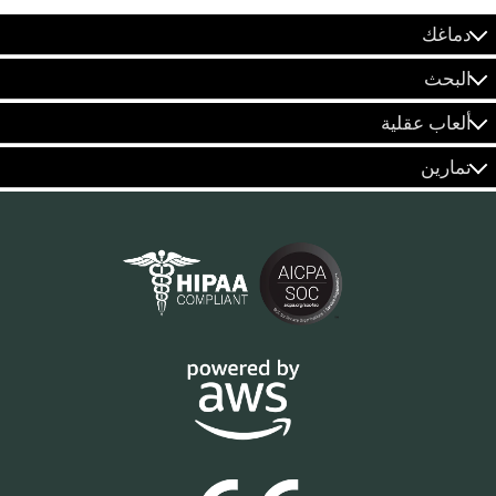
دماغك
البحث
ألعاب عقلية
تمارين