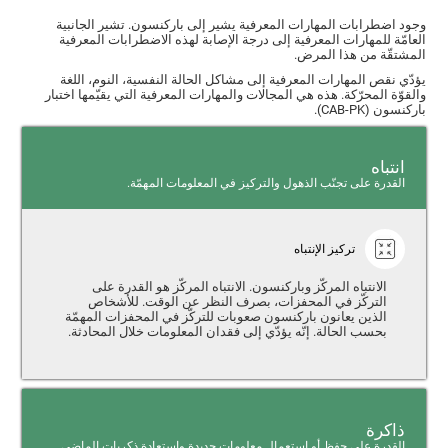
وجود اضطرابات المهارات المعرفية يشير إلى باركنسون. تشير الجانبية
العامّة للمهارات المعرفية إلى درجة الإصابة لهذه الاضطرابات المعرفية
المشتقّة من هذا المرض.
يؤدّي نقص المهارات المعرفية إلى مشاكل الحالة النفسية، النوم، اللغة
والقوّة المحرّكة. هذه هي المجالات والمهارات المعرفية التي يقيّمها اختبار
باركنسون (CAB-PK).
انتباه
القدرة على تجنّب الذهول والتركيز في المعلومات المهمّة.
تركيز الإنتباه
الانتباه المركّز وباركنسون. الانتباه المركّز هو القدرة على
التركّز في المحفزات، بصرف النظر عن الوقت. للأشخاص
الذين يعانون باركنسون صعوبات للتركّز في المحفزات المهمّة
بحسب الحالة. إنّه يؤدّي إلى فقدان المعلومات خلال المحادثة.
ذاكرة
القدرة على حفظ أو استعمال معلومات جديدة واستعادة ذكريات الماضي.