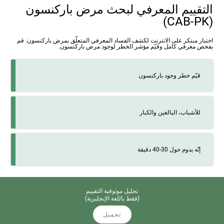
التقييم المعرفي لبحث مرض باركنسون
(CAB-PK)
اختبار مبتكر على الانترنت لكشف الفساد المعرفي المتعلّق بمرض باركنسون. قم
بفحص معرفي كامل وقيّم مؤشر الخطر لوجود مرض باركنسون.
قيّم خطر وجود باركنسون
للأشباب، البالغين والكبار
إنّه يدوم حول 30-40 دقيقة
تحليل موثوقية التقييم
(فقط باللغة الإنجليزية)
تحميل