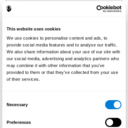
تنسيق
القدرة على إجراء حركات دقيقة بفعّالية.
This website uses cookies
We use cookies to personalise content and ads, to
مدة الإجابة
provide social media features and to analyse our traffic.
We also share information about your use of our site with
زمن الكمون وباركنسون. زمن الكمون هو الوقت الذي يمضي
our social media, advertising and analytics partners who
من إدراك شيء حتّى الاستجابة إليه. أحد الاضطرابات التي
تظهر عند مرض باركنسون هو البطء الحركي. لذيك، زمن
may combine it with other information that you’ve
الكمون عند الأشخاص الذين يعانون باركنسون أبطأ لإجراء
الأنشطة البدنية، مثل الأكر أو اللبس.
provided to them or that they’ve collected from your use
of their services.
Consent
الإحساس
Necessary
القدرة على تفسير محفزات بيئتنا.
Selection
Preferences
التعرف