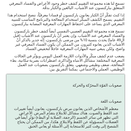
تسمح لنا هذه مجموعة التقييم كشف خطر وجود الأعراض والفساد المعرفي
المتعلّق بباركنسون عند الأشباب، البالغين والكبار بدقّة.
إذا كنتَ تفكّر أنّ الكبار يعانون باركنسون أو فسادا معرفيّاً، ننصح استخدام هذا
التقييم. يسمح الكشف المبكّر استخدام المعالجة والبرنامج المناسب للتنبيه
المعرفي الذي يساعد على احتفاظ المهارات المعرفية المصابة بباركنسون.
تسمح هذه مجموعة التقييم العصبي-النفسي أيضاً كشف خطر باركنسون
والفساد المعرفي عند الأشباب. وإن يعتبر أنّ باركنسون عند الأشباب (قبل
ال49 عاما) يحدث بنسبة 10% من مرضى باركنسون، إنّه جدير بالذكر أنّ
الأشباب الذين يعانوه كثيرون. من الممكن أن يكون الفساد المعرفي غير
واضح، ولكن ينبغي تنبيه المهارات المعرفية عاجلاً لتخفيض الفساد.
يصعب عدم كشف مبكّر والأدوات اللازمة العمل اليومي ويؤثّر في الجالات
المعرفية المختلفة: مشاكل الانتباه والذاكرة، اضطرابات بصرية-مكانية، بطء
المعالجة، ضعف وظيفي وشفهي. يتعلّق باركنسون بصعوبات عند العمل
الوظيفي، العملي والاجتماعي. يمكننا التفريق بين:
صعوبات القوّة المحرّكة والحركة
صعوبات اللغة
معظم الأشخاص الذين يعانون مرض باركنسون، يعانون أيضاً تغييرات
عند اللفظ والصوت. هناك مشاكل للابتلاع بتقدّم المرض. الأعراض
التي تظهر في سائر الجسم (الرجفة، الصلابة أو البطء) تؤثّر أيضاً في
العضلات المسؤولة عن اللفظ والابتلاع. هكذا، من الممكن أن يحتاج
الشصخ إلى وقت كثير للاستجابة إلى الأسئلة أو يعاني الخنق.