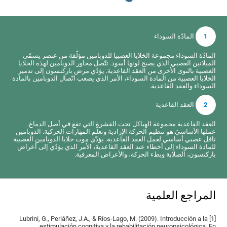
1
المادّة السوداء
المادّة السوداء مجموعة الخلايا العصبيا للدوبامين مؤلّفة من عنصر يسمّى
الميلانين العصبي الذي يصبح لونها أسود. تتّصل محاور الدوبامين لهذه الخلايا
العصبية بالنوى الأخرى من العقد القاعدية. يؤدّي مرض باركنسون إلى تدمير
الخلايا العصبية من المادة السوداء، الأمر الذي يصعب اتّصال الدوبامين بالمادة
السوداء والعقد القاعدية.
2
العقد القاعدية
العقد القاعدية مجموعة الهياكل تحت القشرة التي تقع في أصل الدماغ.
عملها الأساسيّ هو تنظيم الحركة الإرادية وتعلّم المهارات الحركية. الدوبامين
ناقل عصبي أساسي لعمل العقد القاعدية. يؤدّي موت خلايا الدوبامين العصبية
للمادة السوداء إلى أخطاء عند العقد القاعدية، الأمر الذي يؤدّي إلى أعراض
باركنسون، الصلابة وبطء الحركة، والأعراض المعرفية.
المراجع العلمية
[1] Lubrini, G., Periáñez, J.A., & Ríos-Lago, M. (2009). Introducción a la
estimulación cognitiva y la rehabilitación neuropsicológica. En