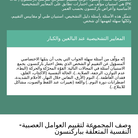
PK) هي استبيان مؤلّف من اختبارات تطابق على المعايير التشخيصية
الأساسية وأعراض باركنسون بحسب العمر.
تتمثّل هذه الأسئلة بأسئلة دليل التشخيص، استبيان طبي أو مقاييس التقييم،
ولكنّها سهلة لفهمها أي شخص.
المعايير التشخيصية عند البالغين والكبار
إتّه مؤلّف من أسئلة سهلة الجواب التي يجب أن يتمّها الاختصاصي
المسؤول عن التقييم أو الشخص الذي يفعل اختبار باركنسون. يجمع
الاستبيان أسئلة في المجالات التالية: القوّة المحرّكة والحركة (البطء،
عدم التوازن، الرجفة، الصلابة...)، الحالة النفسية (الاكتئاب، القلق،
فقدان العاطفة...)، النوم (الأرق، النعاس خلال النهار، الأحلام الشديدة،
اضطرابات دورة النوم...) واللغة (تغييرات عند اللفظ والصوت، مشاكل
للابتلاع...).
وصف المجموعة لتقييم العوامل العصبية-
النفسية المتعلّقة بباركنسون