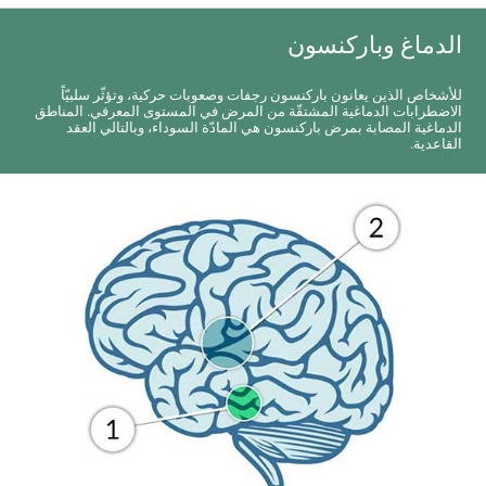
الدماغ وباركنسون
للأشخاص الذين يعانون باركنسون رجفات وصعوبات حركية، وتؤثّر سلبيّاً
الاضطرابات الدماغية المشتقّة من المرض في المستوى المعرفي. المناطق
الدماغية المصابة بمرض باركنسون هي المادّة السوداء، وبالتالي العقد
القاعدية.