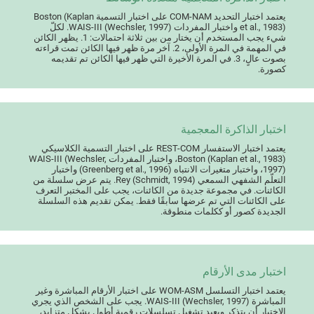
يعتمد اختبار التحديد COM-NAM على اختبار التسمية Boston (Kaplan
et al., 1983) واختبار المفردات WAIS-III (Wechsler, 1997). لكلّ
شيء يجب المستخدم أن يختار من بين ثلاثة احتمالات: 1. يظهر الكائن
في المهمة في المرة الأولى، 2. آخر مرة ظهر فيها الكائن تمت قراءته
بصوت عالٍ، 3. في المرة الأخيرة التي ظهر فيها الكائن تم تقديمه
كصورة.
اختبار الذاكرة المعجمية
يعتمد اختبار الاستفسار REST-COM على اختبار التسمية الكلاسيكي
Boston (Kaplan et al., 1983)، واختبار المفردات WAIS-III (Wechsler,
1997)، واختبار متغيرات الانتباه (Greenberg et al., 1996) واختبار
التعلّم الشفهي السمعي Rey (Schmidt, 1994). يتم عرض سلسلة من
الكائنات. في مجموعة جديدة من الكائنات، يجب على المختبر التعرف
على الكائنات التي تم عرضها سابقًا فقط. يمكن تقديم هذه السلسلة
الجديدة كصور أو ككلمات منطوقة.
اختبار مدى الأرقام
يعتمد اختبار التسلسل WOM-ASM على اختبار الأرقام المباشرة وغير
المباشرة WAIS-III (Wechsler, 1997). يجب على الشخص الذي يجري
الاختبار أن يتذكر ويعيد تشغيل تسلسلات رقمية أطول بشكل متزايد،