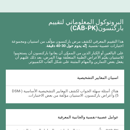
البروتوكول المعلوماتي لتقييم
باركنسون(CAB-PK)
هذا التقييم المعرفي لكشف مرض باركنسون مؤلّف من استبيان ومجموعة
اختبارات عصبية-نفسية.
إنّه يدوم حول 30-40 دقيقة
.
على البالغين أو الكبار الذين من الممكن أن يعانوا باركنسون أن يستجيبوا
للاستبيان يقيّم الأعراض الطبية المتعلّقة بهذا المرض، بعد ذلك عليهم أن
يفعل بعض التمارين والمهام المثبتة على شكل ألعاب الكمبيوتر.
اسبيان المعايير التشخيصية
هناك أسئلة سهلة الجواب لكشف المعايير التشخيصية الأساسية (DSM-
5) وأعراض باركنسون. الاستبيان مؤلّفة من بعض الاختبارات.
عوامل عصبية-نفسية والجانبية المعرفية