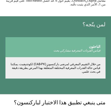
معامل Alpha لCronbach، بقيم حول 9. قد حصل Test-Retest على قيم قريبة
من 1، الأمر الذي يثبت دقّته.
لمن يتّجه؟
الباحثون
قياس القردات المعرفية مشاركي بحث
من خلال التقييم المعرفي لمرضى باركنسون (CAB-PK) لكوجنيفيت، يمكننا
قياس حالة القدرات المعرفية المختلفة المتعلّقة بهذا المرض بطريقة دقيقة
في بحث علمي.
متى ينبغي تطبيق هذا الاختبار لباركنسون؟