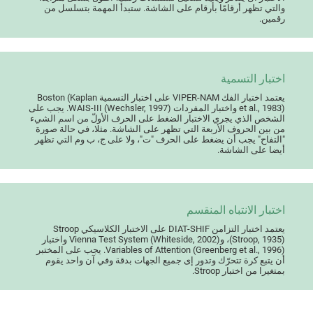
والتي تظهر أرقامًا بأرقام على الشاشة. ستبدأ المهمة بتسلسل من
رقمين.
اختبار التسمية
يعتمد اختبار الفك VIPER-NAM على اختبار التسمية Boston (Kaplan
et al., 1983) واختبار المفردات WAIS-III (Wechsler, 1997). يجب على
الشخص الذي يجري الاختبار الضغط على الحرف الأولّ من اسم الشيء
من بين الحروف الأربعة التي تظهر على الشاشة. مثلا، في حالة صورة
"التفاح" يجب أن يضغط على الحرف "ت"، ولا على ج، ب وم التي تظهر
أيضا على الشاشة.
اختبار الانتباه المنقسم
يعتمد اختبار التزامن DIAT-SHIF على الاختبار الكلاسيكي Stroop
(Stroop, 1935)، وVienna Test System (Whiteside, 2002) واختبار
Variables of Attention (Greenberg et al., 1996). يجب على المختبر
أن يتبع كرة تتحرّك وتدور إى جميع الجهات بدقة وفي آن واحد يقوم
بمتغيرا من اختبار Stroop.