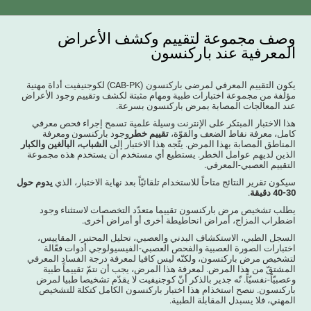
وصف مجموعة لتقييم وكشف الأعراض
المعرفية عند باركنسون
يكون التقييم المعرفي لمرضى باركنسون (CAB-PK) لكوجنيفيت أداة مهنية
مؤلّفة من مجموعة اختبارات طبية ومهام مثبتة لكشف وتقييم وجود الأعراض
عند المعالجات المصابة بمرض باركنسون بسرعة.
هذا الاختبار المبتكر على الإنترنت وسيلة علمية تسمح إجراء فحص معرفي
كامل، معرفة نقاط الضعف والقوّة،
تقييم خطر
وجود باركنسون ومعرفة
المناطق المصابة بهذا المرض. يتّجه هذا الاختبار إلى
الشباب، البالغين والكبار
الذين لديهم عوامل الخطر. يستطيع أي مستخدم أن يستخدم هذه مجموعة
التقييم العصبي-المعرفي.
سيكون تقرير النتائج متاحاً للاستخدام تلقائيّاً بعد نهاية الاختبار، الذي
يدوم حول
30-40 دقيقة
.
يطلب تشخيص مرض باركنسون تقييما متعدّد التخصصات لاستثناء وجود
اضطراب المزاج، أمراض انحاطيطة أخرى أو أمراض أخرى.
السجل الطبي، الاستكشاف البدني والعصبي، تحليل المحتبر، المقاييس،
اختبارات الصورة العصبية والفحص العصبي-الفيسيولوجي أدوات فعّالة
لتشخيص مرض باركنسون، ولكنّه ليس كافيا لمعرفة درجة الفساد المعرفي
المشتقّ من هذا المرض. لمعرفة هذا المرض، يجب أن نتمّ تقييماً طبية
وعصبيّاً-نفسيّاً. نّه جدير بالذكر أنّ كوجنيفيت لا يقدّم تشخيصا طبيا لمرض
باركنسون. ننصح استخذام هذا اختبار باركنسون الكامل كتكلة للتشخيص
المهني، فلا يسبدل المقابلة الطبية.