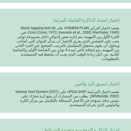
اختبار امتداد الذاكرة العاملة المرئية
يعتمد اختبار التركيز VISMEM-PLAN على block-tapping test de
Corsi (Corsi, 1972; Kessels et al., 2000; Wechsler, 1945). في
الجزء الأول من المهمة، يتم إنارة بعض الدوائر داخل مجموعة دوائر.
يجب على الشخص الذي يجري الاختبار أن يتذكّر الدوائر التي أضاءت
ويحاول أن يقوم بتشغيل التسلسل بالترتيب الصحيح. في الجزء الثاني
من المهمة، يتم إضافة تأخير لمدة 4 ثوانٍ بين الشاشة الأولى والشاشة
الثانية، من أجل زيادة الوقت الذي يجب أن يحتفظ فيه المستخدم
بالمعلومات.
اختبار تنسيق اليد والعين
يعتمد اختبار المزامنة UPDA-SHIF على Vienna Test System (VST)
(Whiteside, 2002). يطلب من المشارك أن يتبع كرة تتحرّك على
مسير بدقة. ستؤخذ في الاعتبار المسافة بالبكسل بين مركز الكرة
والماوس الذي يحركه المستخدم.
اختبار الذاكرة المعجمية متعددة الوسائط