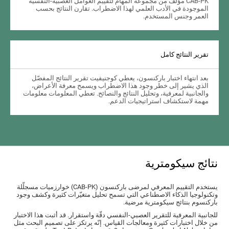
CAB-PK مؤلّف من مجموعة المهام لتقييم العوامل العصبية-النفسية
الموجودة في الأدب العلمي لهذا الاضطراب. تقارن النتائج بحسب
العمر وجنس المستخدم.
تقرير النتائج كامل
بعد انتهاء اختبار باركنسون، يعطي كوجنيفيت تقرير النتائج المفصّل
الذي يشير إلى خطر وجود هذا الاضطراب ويسمح معرفة الأعراض،
والجانبية لمعرفية، وتحليل النتائج والنصائح. تعطي المعلومات معلومات
مهمة لاستكشاف استراتيجيات الدعم.
نتائج سيكومترية
يستخدم التقييم المعرفي لمرضى باركنسون (CAB-PK) خوارزميات مسجلّلة
وتكنولوجيا الذكاء الاصطناعي التي تسمح تحليل متغيّرات كثيرة وكشف وجود
باركنسوم بنتائج سيكومترية مرضية.
للجانبية المعرفية للتقرير العصبي-النفسي دقّة واستقرار. قد أثبت هذا الاختبار
من خلال اختبارات كثيرة ومعالجات القياس. إنّه يرتكز على تصميم البحث مثل