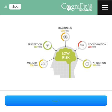
دخول
ال
البدء