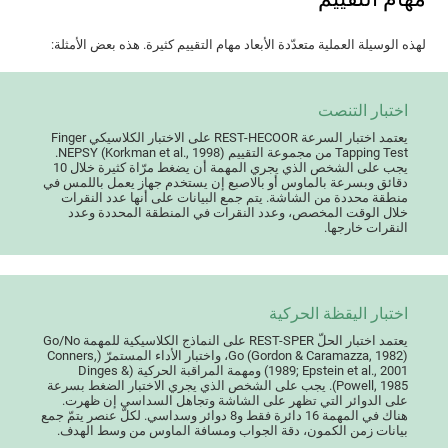
لهذه الوسيلة العملية متعدّدة الأبعاد مهام التقييم كثيرة. هذه بعض الأمثلة:
اختبار التنصت
يعتمد اختبار السرعة REST-HECOOR على الاختبار الكلاسيكي Finger
Tapping Test من مجموعة التقييم NEPSY (Korkman et al., 1998).
يجب على الشخص الذي يجري المهمة أن يضغط مرّاة كثيرة خلال 10
دقائق وبسرعة بالماوس أو بالاصبع إن يستخدم جهاز يعمل باللمس في
منطقة محددة من الشاشة. يتم جمع البيانات على أنها عدد النقرات
خلال الوقت المخصص، وعدد النقرات في المنطقة المحددة وعدد
النقرات خارجها.
اختبار اليقظة الحركية
يعتمد اختبار الحلّ REST-SPER على النماذج الكلاسيكية للمهمة Go/No
Go (Gordon & Caramazza, 1982)، واختبار الأداء المستمرّ (Conners,
1989; Epstein et al., 2001) ومهمة المراقبة الحركية (Dinges &
Powell, 1985). يجب على الشخص الذي يجري الاختبار الضغط بسرعة
على الدوائر التي تظهر على الشاشة وتجاهل السداسي إن ظهرت.
هناك في المهمة 16 دائرة فقط و8 دوائر وسداسي. لكلّ عنصر يتمّ جمع
بيانات زمن الكمون، دقة الجواب ومسافة الماوس من وسط الهدف.