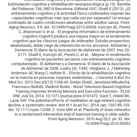
Estimulación cognitiva y rehabilitación neuropsicológica (p.13). Rambla
del Poblenou 156, 08018 Barcelona: Editorial UOC. Shatil E (2013). ¿El
entrenamiento cognitivo y la actividad física combinados mejoran las
capacidades cognitivas más que cada uno por separado? Un ensayo
controlado de cuatro condiciones aleatorias entre adultos sanos. Front.
Aging Neurosci. 5:8. doi: 10.3389/fnagi.2013.00008. Korczyn dC, Peretz
C, Aharonson V, et al. - El programa informático de entrenamiento
cognitivo CogniFit produce una mejora mayor en el rendimiento
cognitivo que los clásicos juegos de ordenador: Estudio prospectivo,
aleatorizado, doble ciego de intervención en los ancianos. Alzheimer y
Demencia: El diario de la Asociación de Alzheimer de 2007, tres (3):
S171. Shatil E, Korczyn dC, Peretz C, et al. - Mejorar el rendimiento
cognitivo en pacientes ancianos con entrenamiento cognitivo
computarizado - El Alzheimer y a Demencia: El diario de la Asociación
de Alzheimer de 2008, cuatro (4): T492. Verghese J, J Mahoney,
Ambrosio AF, Wang C, Holtzer R. - Efecto de la rehabilitación cognitiva
en la marcha en personas mayores sedentarias - J Gerontol A Biol Sci
Med Sci. 2010 Dec;65(12):1338-43. Evelyn Shatil, Jaroslava Mikulecká,
Francesco Bellotti, Vladimír Burěs - Novel Television-Based Cognitive
Training Improves Working Memory and Executive Function - PLOS
ONE July 03, 2014. 10.1371/journal.pone.0101472. Gard T, Hölzel BK,
Lazar SW. The potential effects of meditation on age-related cognitive
decline: a systematic review. Ann N Y Acad Sci. 2014 Jan; 1307:89-103.
doi: 10.1111/nyas.12348. 2. Voss MW et al. Plasticity of brain networks
in a randomized intervention trial of exercise training in older adults.
Front Aging Neurosci. 2010 Aug 26;2. pii: 32. doi:
10.3389/fnagi.2010.00032.