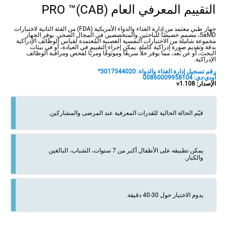
التقييم المعرفي العام (CAB)™ PRO
جهاز طبي معتمد من إدارة الغذاء والدواء الأمريكية (FDA) من الفئة الثانية لاختبارات
SaMD، مصمم خصيصًا للباحثين والمتخصصين في المجال الصحي. يوفر الجهاز
مجموعة شاملة من الاختبارات النفسية العصبية المُعتمدة لقياس الوظائف الإدراكية
بدقة وتقديم صورة إدراكية كاملة. يمكن إجراء التقييم في العيادة، أو في بيئات
البحث، أو عن بُعد، مما يوفر حلاً سريعًا وموثوقًا ومرنًا لفحص ومراقبة الوظائف
الإدراكية.
رقم تسجيل إدارة الغذاء والدواء: 3017544020*
أودي-دي: 00860009958104
الإصدار: v1.108
قيّم الحالة الحالية للقدرات المعرفية عند المرضى والمشاركين.
يمكن تطبيقه على الأطفال أكبر من 7 سنوات، الشباب، البالغين
والكبار.
يدوم الاختبار حول 30-40 دقيقة.