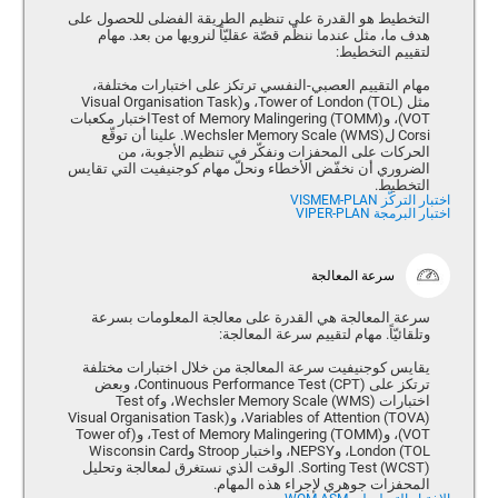
التخطيط هو القدرة على تنظيم الطريقة الفضلى للحصول على
هدف ما، مثل عندما ننظّم قصّة عقليّاً لنرويها من بعد. مهام
لتقييم التخطيط:
مهام التقييم العصبي-النفسي ترتكز على اختبارات مختلفة،
مثل Tower of London (TOL)، و(Visual Organisation Task
(VOT، وTest of Memory Malingering (TOMM)اختبار مكعبات
Corsi ل(Wechsler Memory Scale (WMS. علينا أن توقّع
الحركات على المحفزات ونفكّر في تنظيم الأجوبة، من
الضروري أن نخفّض الأخطاء ونحلّ مهام كوجنيفيت التي تقايس
التخطيط.
اختبار التركّز VISMEM-PLAN
اختبار البرمجة VIPER-PLAN
سرعة المعالجة
سرعة المعالجة هي القدرة على معالجة المعلومات بسرعة
وتلقائيّاً. مهام لتقييم سرعة المعالجة:
يقايس كوجنيفيت سرعة المعالجة من خلال اختبارات مختلفة
ترتكز على Continuous Performance Test (CPT)، وبعض
اختبارات (Wechsler Memory Scale (WMS، وTest of
Variables of Attention (TOVA)، و(Visual Organisation Task
(VOT، وTest of Memory Malingering (TOMM)، و(Tower of
London (TOL، وNEPSY، واختبار Stroop وWisconsin Card
Sorting Test (WCST). الوقت الذي نستغرق لمعالجة وتحليل
المحفزات جوهري لإجراء هذه المهام.