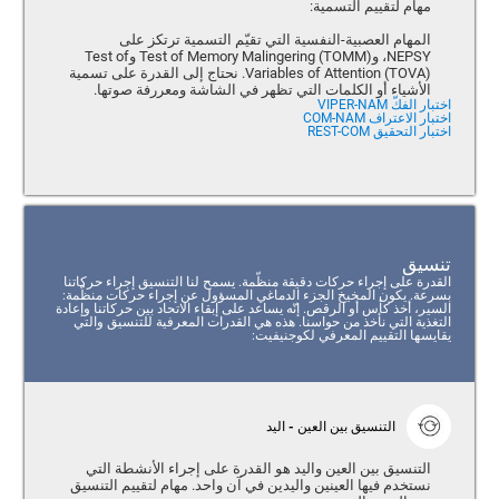
مهام لتقييم التسمية:
المهام العصبية-النفسية التي تقيّم التسمية ترتكز على
NEPSY، و(Test of Memory Malingering (TOMM وTest of
Variables of Attention (TOVA). نحتاج إلى القدرة على تسمية
الأشياء أو الكلمات التي تظهر في الشاشة ومعررفة صوتها.
اختبار الفكّ VIPER-NAM
اختبار الاعتراف COM-NAM
اختبار التحقيق REST-COM
تنسيق
القدرة على إجراء حركات دقيقة منظّمة. يسمح لنا التنسيق إجراء حركاتنا
بسرعة. يكون المخيخ الجزء الدماغي المسؤول عن إجراء حركات منظّمة:
السير، أخذ كأس أو الرقص. إنّه يساعد على إبقاء الاتحاد بين حركاتنا وإعادة
التغذية التي نأخذ من حواسنا. هذه هي القدرات المعرفية للتنسيق والتي
يقايسها التقييم المعرفي لكوجنيفيت:
التنسيق بين العين - اليد
التنسيق بين العين واليد هو القدرة على إجراء الأنشطة التي
نستخدم فيها العينين واليدين في آن واحد. مهام لتقييم التنسيق