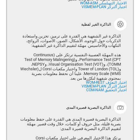
الاختبار التسلسلي WOM-ASM
اختبار التركّز VISMEM-PLAN
الذاكرة الغير لفظية
الذاكرة غير الشفهية هي القدرة على ترميز، تخزين واستعادة
الذكريات حول الوجوه، الأشكال، الصور، الأصوات، الروائح،
النكهات والأحاسيس. مهمّة لتقييم الذاكرة غير الشفهية:
هذه المهمّة العصبية-النفسية ترتكز على (Continuous
Performance Test (CPT، و(Test of Memory Malingering
(TOMM، و(Visual Organisation Test (VOT، وNEPSY،
و(Tower of London (TOL واختبار مكعبات Corsi ل(Wechsler
Memory Scale (WMS. علينا أن نحفظ معلومات بصرية
بمحتوى شفهية لنكرّرها من بعد.
اختبار التعرّف WOM-REST
اختبار التركّز VISMEM-PLAN
اختبار التحقيق COM-NAM
الذاكرة البصرية قصيرة المدى
الذاكرة البصرية قصيرة المدى هي القدرة على حفظ معلومات
بصرية قليلة، مثل حروف أو كلمات، خلال وقت قصير. مهمّة
لتقييم الذاكرة البصرية قصيرة المدى:
يرتكز هذا الاختبار المعرفي على اختبار مكعبات Corsi