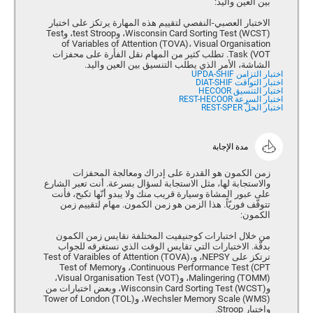
بين العين واليد:
الاختبار العصبي-النفصي لتقييم هذه المهارة يرتكز على اختبار
Wisconsin Card Sorting Test (WCST)، وtest Stroop، وTest
of Variables of Attention (TOVA)، Visual Organisation
Task (VOT. تطلب كثير من المهام نقل الفأرة على محفزات
الشاشة، الأمر الذي يطلب التنسيق بين العين واليد.
اختبار التزامن UPDA-SHIF
اختبار التواقت DIAT-SHIF
اختبار التنسيق HECOOR
اختبار السرعة REST-HECOOR
اختبار الحلّ REST-SPER
مدة الإجابة
زمن الكمون هو القدرة على إدراك ومعالجة المحفزات
والاستجابة لها، مثل الاستجابة لسؤال بسرعة. أنت تعبر الشارع
على عبور المشاة وسيارة قريب منك ولا يبدو أنّها تكبح، فأنت
تتوقّف فوريّاً. هذا الزمن هو زمن الكمون. مهام لتقييم زمن
الكمون:
من خلال اختبارات كوجنيفيت المختلفة نقايس زمن الكمون
بدقّة. الاختبارات التي تقايس الوقت الذي نستغرقه للجواب
ترتكز على NEPSY، وTest of Varaibles of Attention (TOVA)،
Continuous Performance Test (CPT، وTest of Memory
Malingering (TOMM)، و(Visual Organisation Test (VOT،
وWisconsin Card Sorting Test (WCST)، وبعض اختبارات من
(Wechsler Memory Scale (WMS، وTower of London (TOL)
واختبار Stroop.