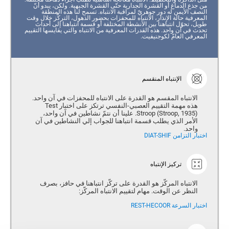
من جذع الدماغ أو القشرة الجدارية حتّى القشرة الجبهية. ولكن، يبدو أنّ
النصف الأيمن له دور جوهريّ لمراقبة الانتباه. تسمح لنا هذه المنطقة
المعرفية حالة الإنذار، الانتباه للمحفزات بحضور الذهول، التركّز خلال وقت
طويل، تحوّل انتباهنا بين الأنشطة المختلفة أو قسمة انتباهنا إلى أحداث
تحدث في آن واحد. هذه القدرات المعرفية من الانتباه والتي يقايسها التقييم
المعرفي العامّ لكوجنيفيت.
الإنتباه المنقسم
الانتباه المقسم هو القدرة على الانتباه للمحفزات في آن واحد.
هذه مهمة التقييم العصبي-النفسي ترتكز على اختبار Test
Stroop (Stroop, 1935). علينا أن نتمّ نشاطين في آن واحد،
الأمر الذي يطلب قسمة انتباهنا للجواب إلي النشاطين في آن
واحد.
اختبار التزامن DIAT-SHIF
تركيز الإنتباه
الانتباه المركّز هو القدرة على تركّز انتباهنا في حافز، بصرف
النظر عن الوقت. مهام لتقييم الانتباه المركّز:
اختبار السرعة REST-HECOOR