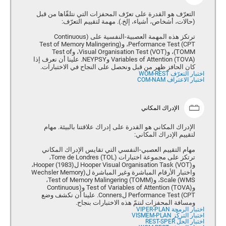
التعرّف هو القدرة على تعرّف المحفزات التي نتلقّاها من قبل
(حالات، أشخاص، أشياء، إلخ.). مهمة لتقييم التعرّف:
ترتكز هذه المهمة العصبية-النفسية على (Continuous
Performance Test (CPT، و(Test of Memory Malingering
(TOMM، و(Visual Organisation Test (VOT، وTest of
Variables of Attention (TOVA) وNEYPSY. علينا أن نعرف إذا
كان الحافز ظهر من قبل ونحصل على النجاح في الاختبارات.
اختبار التعرّف WOM-REST
اختبار الاعتراف COM-NAM
الإدراك المكاني
الإدراك المكاني هو القدرة على إدراك علاقتنا بالبيئة. مهام
لتقييم الإدراك المكاني:
مهام التقييم العصبي-النفسي التي تقايس الإدراك المكاني
ترتكز على مجموعة اختبارات (Torre de Londres (TOL،
و(Hooper Visual Organisation Task (VOT ل(Hooper (1983،
واختبار الأرقام المباشرة وغير المباشرة ل(Wechsler Memory
Scale (WMS، و(Test of Memory Malingering (TOMM،
و(Test of Variables of Attention (TOVA و(Continuous
Performance Test (CPT لConners. علينا أن نكشف وضع
ومسافة المحفزات لنتمّ هذه الاختبارات بنجاح.
اختبار الرمجة VIPER-PLAN
اختبار التركّز VISMEM-PLAN
اختبار الحلّ REST-SPER