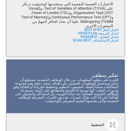
الاختبارات العصبية-النفسية التي يستخدمها كوجنيفيت ترتكز
على Test of Variables of Attention (TOVA)، و(Visual
Organisation Task (VOT، و(Tower of London (TOL،
و(Continuous Performance Test (CPT و(Test of Memory
Malingering (TOMM. علينا أن نحدّد الحافز المهمّ من
المحفزات الأخرى.
اختبار الحلّ REST-SPER
اختبار البرمجة VIPER-PLAN
اختبار التعرّف WOM-REST
اختبار الاستكشاف SCAVI-REST
تفكير منطقى
القدرة على تنظيم المعلومات. من خلال الوظائف التنفيذية، نستطيع أن
ندخل ونستعمل المعلومات للحصول على أهداف صعبة. تجعل هذه مجموعة
المعالجات ممكناً الصلة، التصنيف، التنظيم وتخطيط فكرياتنا أو أفعالنا وفق
ضرورات الوقت. إنّها تمسح لنا اللدونة والمطابقة على البيئة. تسمح لنا
الوظائف التنفيذية الفعالية عند حياتنا اليومية، حلّ المشاكل والحصول على
أهدافنا حتّى إذا كانت هناك تغييرات. هذه هي القدرات المعرفية للوظائف
التنفيذية والتي يقايسها التقييم المعرفي لكوجنيفيت:
التخطيط