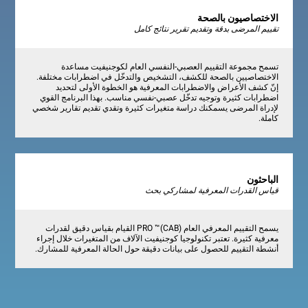
الاختصاصيون بالصحة
تقييم المرضى بدقة وتقديم تقرير نتائج كامل
تسمح مجموعة التقييم العصبي-النفسي العام لكوجنيفيت مساعدة
الاختصاصيين بالصحة للكشف، التشخيص والتدخّل في اضطرابات مختلفة.
إنّ كشف الأعراض والاضطرابات المعرفية هو الخطوة الأولى لتحديد
اضطرابات كثيرة وتوجيه تدخّل عصبي-نفسي مناسب. بهذا البرنامج القوي
لإدراة المرضى يسمكنك دراسة متغيرات كثيرة وتقدي تقديم تقارير شخصي
كاملة.
الباحثون
قياس القدرات المعرفية لمشاركي بحث
يسمح التقييم المعرفي العام (CAB)™ PRO القيام بقياس دقيق لقدرات
معرفية كثيرة. تعتبر تكنولوجيا كوجنيفيت الآلاف من المتغيرات خلال إجراء
أنشطة التقييم للحصول على بيانات دقيقة حول الحالة المعرفية للمشارك.