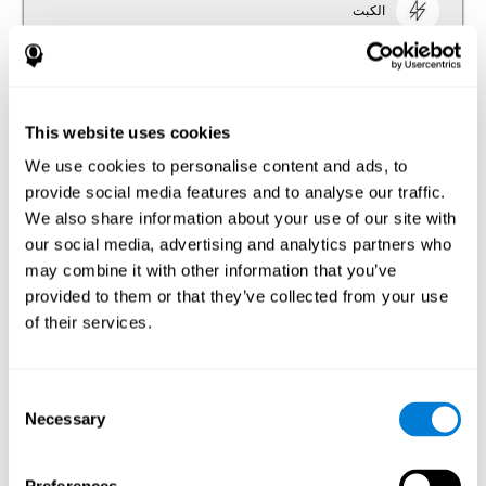
الكبت
الكبت هو القدرة على مراقبة الأجوبة التلقائيّة وإنشاء أجوبة
مراقبة بالانتباه والاستدلال. مهام لتقييم الكبت: مهام تقييم
الكبت لكوجنيفيت ترتكز على اختبار Stroop، و(Test of
Variables of Attention (TOVA و(Continuous Performance
Test (CPT. خلال هذه الأنشطة، تنشئ المحفزات الجواب
This website uses cookies
وعلينا أن نتمّ الكبت في اللحظة المناسبة.
اختبار المعالجة REST-INH
اختبار التزامن DIAT-SHIF
We use cookies to personalise content and ads, to
اختبار المعادلات INH-REST
provide social media features and to analyse our traffic.
We also share information about your use of our site with
التحديث
our social media, advertising and analytics partners who
may combine it with other information that you’ve
المراقبة هي القدرة على مراقبة سلوكنا والقيام بالخطّة. مهام
لتقييم المراقبة. مهام كوجنيفيت التي تقايس المراقبة ترتكز
provided to them or that they’ve collected from your use
على اختبارات عصبية-نفسية مختلفة: اختبار Stroop، وNEPSY،
of their services.
وTest of Malingering (Memory (TOMM، و(Test of
Variables of Attention (TOVA، وWisconsin Card Sorting
Test (WCST). لإجراء هذه اختبارات كوجنيفيت، علينا أن نحقّق
باستمرار إذا كانت أجوبتنا تطابق على ضرورات المهمة.
اختبار التزامن UPDA-SHIF
Consent
اختبار المعادلات INH-REST
اختبار الاعتراف COM-NAM
Necessary
Selection
اختبار المعالجة REST-INH
اختبار الدقّة COOR
اختبار التنسيق HECOOR