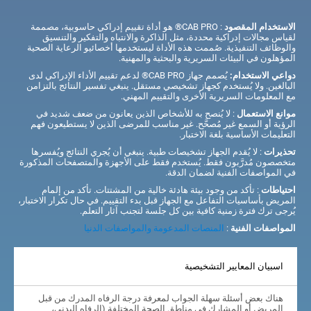
الاستخدام المقصود
: CAB PRO® هو أداة تقييم إدراكي حاسوبية، مصممة
لقياس مجالات إدراكية محددة، مثل الذاكرة والانتباه والتفكير والتنسيق
والوظائف التنفيذية. صُممت هذه الأداة ليستخدمها أخصائيو الرعاية الصحية
المؤهلون في البيئات السريرية والبحثية والمهنية.
دواعي الاستخدام:
يُصمم جهاز CAB PRO® لدعم تقييم الأداء الإدراكي لدى
البالغين. ولا يُستخدم كجهاز تشخيصي مستقل. ينبغي تفسير النتائج بالتزامن
مع المعلومات السريرية الأخرى والتقييم المهني.
موانع الاستعمال
: لا يُنصح به للأشخاص الذين يعانون من ضعف شديد في
الرؤية أو السمع غير مُصحَّح. غير مناسب للمرضى الذين لا يستطيعون فهم
التعليمات الأساسية بلغة الاختبار.
تحذيرات
: لا يُقدم الجهاز تشخيصات طبية. ينبغي أن يُجري النتائج ويُفسرها
متخصصون مُدرَّبون فقط. يُستخدم فقط على الأجهزة والمتصفحات المذكورة
في المواصفات الفنية لضمان الدقة.
احتياطات
: تأكد من وجود بيئة هادئة خالية من المشتتات. تأكد من إلمام
المريض بأساسيات التفاعل مع الجهاز قبل بدء التقييم. في حال تكرار الاختبار،
يُرجى ترك فترة زمنية كافية بين كل جلسة لتجنب آثار التعلم.
المواصفات الفنية
:
المنصات المدعومة والمواصفات الدنيا
اسبيان المعايير التشخيصية
هناك بعض أسئلة سهلة الجواب لمعرفة درجة الرفاه المدرك من قبل
المريض أو المشارك في مناطق الصحة المختلفة (الرفاه البدني،