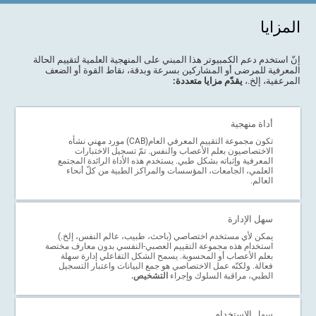
المزايا
إنّ استخدم دعم الكمبيوتر هذا المبني على المنهجية العلمية لتقييم الحالة
المعرفية للمرضى أو المشاركين بسرعة وبدقة، نقاط القوة أو الضعف
المرعفية، إلخ.،
يقدّم مزايا متعددة:
أداة منهجية
تكون مجموعة التقييم المعرفي العام(CAB) مورد مهني نشأه
الاختصاصيون بعلم الأعصاب والنفس. تمّ تسجيل الاختبارات
المعرفية وإثباته بشكل طبي. يستخدم هذه الأداة الرائدة المجتمع
العلمي، الجامعات، المؤسسات والمراكز الطبية من كلّ أنحاء
العالم.
سهل الإدارة
يمكن لأي مستخدم اختصاصي (باحث، طبيب، عالم النفس، إلخ.)
استخدام هذه مجموعة التقييم العصبي-النفسي بدون معارف مختصة
بعلم الأعصاب أو المحسوبة. يسمح الشكل التفاعلي إدارة سهلة
فعالة. ولكنّه عمل الاختصاصي هو جمع البيانات واعتبار التسجيل
الطبي، مراقبة السلوك وإجراء
التشخيص.
سهل الاستخدام