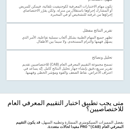
تكون مهام الاختبارات المعرفية لكوجنيفيت تلقائية، فيمكن للمريض
أو المشارك إجراؤها باستقلال من منزله. ولكن يقرّر الاختصاصاي
إجراؤها من غرفته للتشخيص أو في المخبرة.
تقرير النتائج مفصّل
تظهر جميع المهام الطبية بشكل ألعاب مسلية تفاعلية، الأمر الذي
يسهّل فهمها والتزام المستخدم، ولا سيما بين الأطفال.
تحليل ونصائح
تسمح مجموعة التقييم المعرفي العام (CAB) للاختصاصيين تقديم
تقرير سريع دقيق بإنشاء جهاز تحليل النتائج كامل. إنّه يساعد في
اعتراف الأعراض، نقاط الضعف والقوة ومؤشر الخطى وفهمها.
متى يجب تطبيق اختبار التقييم المعرفي العام
للاختصاصيين؟
بفضل المميزات السيكومتري الممتازة وتطبيه السهل،
قد يكون التقييم
المعرفي العام (CAB)™ PRO مفيدا لحالات متعددة.