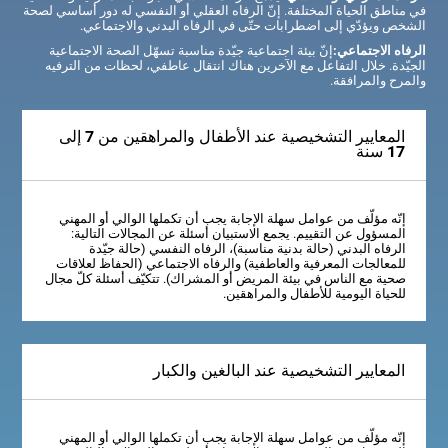
في مناطق الحياة المختلفة. إنّ الرفاه العقلي أو النفسي له دور أساسي لصحة
الشخص ويؤدّي إلى اضطرابات حتّى في الرفاه البدني والاجتماعي.
الرفاه الاجتماعي:
إنّ بيئة اجتماعية جيّدة مناسبة تسهّل الصحة الاجتماعية
الجيّدة. خلال التفاعل مع الآخرين هناك انتقال عاطفي، لحظات من الترفيه
والمرح والمرافقة.
المعايير التشخيصية عند الأطفال والمراهقين من 7 إلى
17 سنة
إنّه مؤلّف من عوامل سهلة الإجابة يجب أن تكملها الوالي أو المهني
المسؤول عن التقييم. يجمع الاستبيان أسئلة عن المجالات التالية:
الرفاه البدني (حالة بدنية مناسبة)، الرفاه النفسي (حالة جيّدة
للمعالجات المعرفية والعاطفية) والرفاه الاجتماعي (الحفاظ لعلاقات
صحية مع الناس في بيئة المريض أو المشراك). تتكيّف أسئلة كلّ مجال
للحياة اليومية للأطفال والمراهقين.
المعايير التشخيصية عند البالغين والكبار
إنّه مؤلّف من عوامل سهلة الإجابة يجب أن تكملها الوالي أو المهني