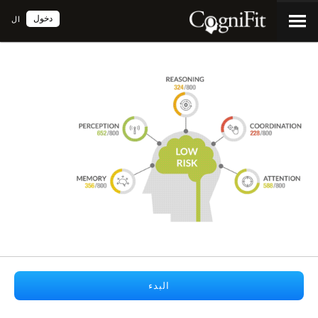
دخول
ال
البدء