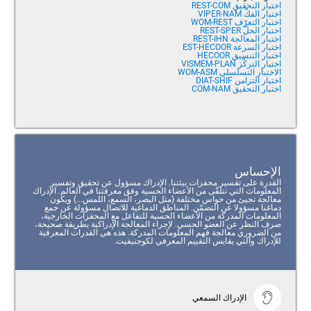
اختبار التحقيق REST-COM
اختبار الفكّ VIPER-NAM
اختبار التعرّف WOM-REST
اختبار الحلّ REST-SPER
اختبار المعالجة REST-IHN
اختبار السرعة EST-HECOOR
اختبار التنسيق HECOOR
اختبار التركّز VISMEM-PLAN
الاختبار التسلسلي WOM-ASM
اختبار التزامن DIAT-SHIF
اختبار التحقيق COM-NAM
الإحساس
القدرة على تفسير محفزات بيئتنا. الإدراك مسؤول عن تحقيق وتفسير
المعلومات التي نتلقّى من الأعضاء الحسية وفق معرفتنا في العالم. الإدراك
معالجة تجيئ من حواس مختلفة (مثل البصر، السمع، اللمس...) ويكون
دماغنا مسؤولا عن التضمّن. المناطق الدماغية للاتصال مسؤولة عن جمع
المعلومات المدركة من الأعضاء الحسية للتفاعل مع المحفزات الخارجية،
صرف النظر عن العضو الحسي. لإجراء المعالجة الإدراكية بطريقة صحيحة،
من الضروري معالجة فهم المعلومات المدركة. هذه هي القدرات المعرفية
للإدراك والتي يقايس التقييم المعرفي لكوجنيفيت.
الإدراك السمعي