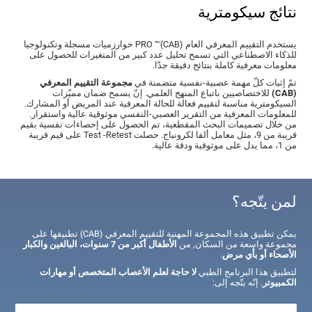
نتائج سيكومترية
يستخدم التقييم المعرفي العام (CAB)™ PRO خوارزميات مسجلة وتكنولوجيا
للذكاء الاصطناعي التي تسمح تحليل عدد كبير من المتغيرات للحصول على
معلومات معرفية كاملة بنتائج دقيقة جدّا.
تمّ إثبات كلّ مهمة عصبية-نفسية متضمنة في
مجموعة التقييم المعرفي
(CAB)
للاختصاصيين باتباع المنهج العلمي. إنّ يسمح ضمان مميّزات
السيكومترية مناسبة لتقييم فعالة للحالة المعرفية عند المريض أو المشارك.
للمعلومات المعرفية من التقرير العصبي-النفسي موثوقية عالية واستقرار.
من خلال تصميمات البحث المقطعية، تم الحصول على إحصاءات نفسية بقيم
قريبة من 9، مثل معامل ألفا لكرونباج. حصلت Test -Retest على قيم قريبة
من 1، مما يدل على موثوقية ودقة عالية.
لمن يتّجه؟
يمكن تطبيق هذه المجموعة المهنية للتقييم المعرفي (CAB) تطبيقها على
مجموعة واسعة من السكان, من
الأطفال أكبر من 7 سنوات، البالغين والكبار
الأصحاء أو بأي مرض
.
لتطبيق هذا البرنامج الطبي
لا حاجة لعلم الأعصاب المتخصص أو مهارات
الكمبيوتر
. إنّه يتّجه إلى: