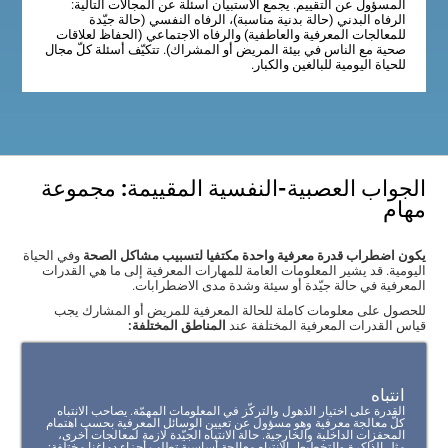
المسؤول عن التقييم. يجمع الاستبيان أسئلة عن المجالات التالية:
الرفاه البدني (حالة بدنية مناسبة)، الرفاه النفسي (حالة جيّدة
للمعالجات المعرفية والعاطفية) والرفاه الاجتماعي (الحفاظ لعلاقات
صحية مع الناس في بيئة المريض أو المشراك). تتكيّف أسئلة كلّ مجال
للحياة اليومية للبالغين والكبار.
الجواب العصبية-النفسية المقييمة: مجموعة
مهام
يكون اضطراب قدرة معرفية واحدة مكتفيا لتسبيب مشاكل الصحة
وفي الحياة
اليومية. قد يشير المعلومات العامة للمهارات المعرفية إلى ما هي القدرات
المعرفية في حالة جيّدة أو سيئة وشدة مدى الاضطرابات.
للحصول على معلومات كاملة للحالة المعرفية للمريض أو المشارك يجب
قياس القدرات المعرفية المختلفة عند
المناطق المختلفة:
انتباه
القدرة على اختيار الذهول والتركّز في المعلومات المهمّة. يصاحب الانتباه
كلّ معالجة معرفية وهو مسؤول عن تعيين الوسائل المعرفية بحسب اهتمام
المحفزات الداخلية والخارجية. حالة الانتباه الجيّدة لازمة لمعالجات أخرى،
مثل الذاكرة والتخطيط. الانتباه معالجة أساسية تطلب أجزاء دماغنا مختلفة: