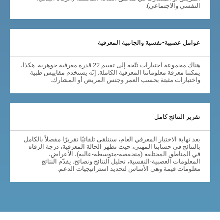
النفسي والاجتماعي).
عوامل عصبية-نفسية والجانبية المعرفية
هناك مجموعة اختبارات تتّجه إلى تقييم 22 قدرة معرفية جوهرية. هكذا،
يمكننا معرفة معلوماتنا المعرفية الكاملة. إنّه يستخدم مقاييس طبية
واختبارات مثبتة بحسب العمر وجنس المريض أو المشارك.
تقرير النتائج كامل
بعد نهاية الاختبار المعرفي العام، سنتلقى تلقائيًا تقريرًا مفصلاً بالكامل
بالنتائج في حسابنا المهني، حيث تظهر الحالة المعرفية، درجة الرفاه
في المناطق المختلفة (منخفضة-متوسطة-عالية)، الأعراض،
المعلومات العصبية-النفسية، تحليل النتائج ونصائح. يقدّم النتائج
معلومات قيمة وهي الأساس لتحديد استراتيجيات الدعم.