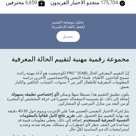
175,704 متخذو الاختبار الفريدون
6,659 محترفين
تحليل موثوقية التقييم
(فقط باللغة الإنجليزية)
تحميل
مجموعة رقمية مهنية لتقييم الحالة المعرفية
إنّ التقييم المعرفي الحال (CAB)™ PRO لكوجنيفيت هو أداة مهنية رائدة
تسمح للباحثين، الأطباء، علماء النفس والاختصاصيين الآخرين دراسة
المعلومات المعرفية للأطفال أكبر من 7 سنوات، الشباب، البالغين والكبار
بعمق.
يكون تطبيق التقييم هذا بسيطا سهلا ويمكن
لأي إختصاصي تطبيقه بسهولة
.
إضافة إلى ذلك، تمّ تصميمه لاستعماله حضوريا في غرفة التشخيص أو المخبرة
أو من البعد من منازل المرضى أو المشاركين.
يتمّ إجراء الاختبار النفسي-العصبي هذا على الإنترنت ويدوم حول 30-40 دقيقة.
بعد نهاية التقييم يتمّ الحصول على
تقرير نتائج كامل تلقائيا بالمعلومات
النفسية-المعرفية للمستخدم
. إضافة إلى ذلك، يعطي معلومات قيمة قد
تساعدنا في كشف خطر لأي اضطراب أو مشكلة، معرفة شدته وتحديد
استراتيجيات الدعم المناسبة لكلّ حال.