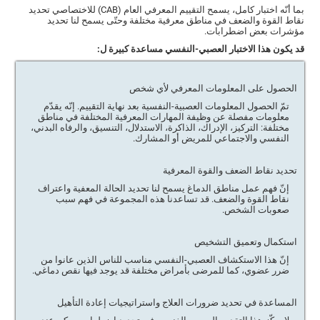
بما أنّه اختبار كامل، يسمح التقييم المعرفي العام (CAB) للاختصاصي تحديد
نقاط القوة والضعف في مناطق معرفية مختلفة وحتّى يسمح لنا تحديد
مؤشرات بعض اضطرابات.
قد يكون هذا الاختبار العصبي-النفسي مساعدة كبيرة ل:
الحصول على المعلومات المعرفي لأي شخص
تمّ الحصول المعلومات العصبية-النفسية بعد نهاية التقييم. إنّه يقدّم
معلومات مفصلة عن وظيفة المهارات المعرفية المختلفة في مناطق
مختلفة: التركيز، الإدراك، الذاكرة، الاستدلال، التنسيق، والرفاه البدني،
النفسي والاجتماعي للمريض أو المشارك.
تحديد نقاط الضعف والقوة المعرفية
إنّ فهم عمل مناطق الدماغ يسمح لنا تحديد الحالة المعفية واعتراف
نقاط القوة والضعف. قد تساعدنا هذه المجموعة في فهم سبب
صعوبات الشخص.
استكمال وتعميق التشخيص
إنّ هذا الاستكشاف العصبي-النفسي مناسب للناس الذين عانوا من
ضرر عضوي، كما للمرضى بأمراض مختلفة قد يوجد فيها نقص دماغي.
المساعدة في تحديد ضرورات العلاج واستراتيجيات إعادة التأهيل