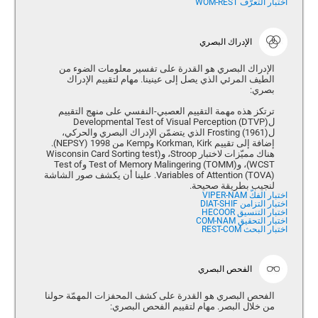
اختبار التعرّف WOM-REST
الإدراك البصري
الإدراك البصري هو القدرة على تفسير معلومات الضوء من
الطيف المرئي الذي يصل إلى عينينا. مهام لتقييم الإدراك
بصري:
ترتكز هذه مهمة التقييم العصبي-النفسي على منهج التقييم
لDevelopmental Test of Visual Perception (DTVP)
ل(Frosting (1961 الذي يتضمّن الإدراك البصري والحركي،
إضافة إلى تقييم Korkman, Kirk وKemp من 1998 (NEPSY).
هناك مميّزات لاختبار Stroop، و(Wisconsin Card Sorting test
(WCST، و(Test of Memory Malingering (TOMM وTest of
Variables of Attention (TOVA). علينا أن يكشف صور الشاشة
لنجيب بطريقة صحيحة.
اختبار الفكّ VIPER-NAM
اختبار التزامن DIAT-SHIF
اختبار التنسيق HECOOR
اختبار التحقيق COM-NAM
اختبار البحث REST-COM
الفحص البصري
الفحص البصري هو القدرة على كشف المحفزات المهمّة حولنا
من خلال البصر. مهام لتقييم الفحص البصري: