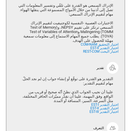
الإدراك السمعي هو القدرة على تلقّي وتفسير المعلومات التي
تصل إلى أذنينا من خلال الأمواج المسموعة التي ينقلها الهواء.
مهام لتقييم الإدراك السمعي:
الاختبارات العصبية -النفسية لكوجنيفيت لتقييم الإدراك
السمعي ترتكز على تقييم NEPSY، و(Test of Memory
Malingering (TOMM وTest of Variables of Attention
(TOVA). يطلب جميع المهام الاستماع إلى معلومات سمعية
مهمّة للحصول على الهدف.
اختبار التحقيق COM-NAM
اختبار التقدير EST-II
اختبار البحث REST-COM
تقدير
التقدير هو القدرة على توقّع أو إنشاء جواب إن لم نجد الحلّ.
مهام لتقييم التقدير:
علينا أن نجيب الجواب الذي نظنّ أنّه صحيح أو قريب من
الواقع. وفق المهمة، علينا أن نقدّر مميّزات الحافز المختلفة،
مثل السرعة، السير، المسافة أو المدة.
اختبار التقدير EST-I
اختبار التقدير EST-II
اختبار التقدير EST-III
التعرف