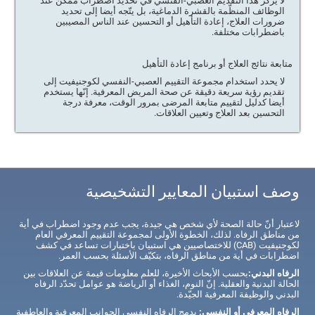
لا يركّز هذا التقديم العصبي-الفنسي في تحديد اضطراب ممكن عند
الوظائف المنظّمة بالقشرة الدماغية، بل يتّجه أيضا إلى تحديد
ضرورات العلاج، إعادة التأهيل أو التحسين عند الناس المصيبين
باضطرابات مختلفة.
متابعة نتائج العلاج أو برنامج إعادة التأهيل
لا يحدد استخدام مجموعة التقييم العصبي-النفسي لكوجنيفيت إلى
تقديم رؤية سريعة دقيقة عن صحة المريض المعرفية. إنّها يستخدم
أيضا كدليل لتقييم متابعة المرضى بمرور الوقت، معرفة درجة
التحسين بعد العلاج وتعيين العلاقات.
وصف استبيان المعايير التشخيصية
لاعتبار أنّ حالة الصحة لأي شخص هي جيدة، يجب عدم وجود اضطراب في أية
من مناطق الرفاه. لذلك، الخطوة الأولى لمجموعة التقييم المعرفي العام
لكوجنيفيت (CAB) للاختصاصيين هي استبيان باختبارات تساعد في كشف
اضطرابات في أية من مناطق الرفاه، بتكيّف الأسئلة بحسب العمر.
الرفاه البدني:
بحسب الأبحاث الأخيرة، للعلم معلومات قيمة عن العلاقات بين
الحالة البدنية والعقلية. إنّ النوم، الغذاء أو الرياضة هو عوامل تحدّد الرفاه
البدني والوظيفة المعرفية الجيّدة.
الرفاه المعرفي أو النفسي:
يدمج الرفاه النفسي الجوانب المعرفية والعاطفية