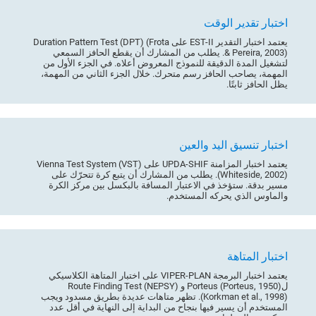
اختبار تقدير الوقت
يعتمد اختبار التقدير EST-II على Duration Pattern Test (DPT) (Frota
& Pereira, 2003). يطلب من المشارك أن يقطع الحافز السمعي
لتشغيل المدة الدقيقة للنموذج المعروض أعلاه. في الجزء الأول من
المهمة، يصاحب الحافز رسم متحرك. خلال الجزء الثاني من المهمة،
يظل الحافز ثابتًا.
اختبار تنسيق اليد والعين
يعتمد اختبار المزامنة UPDA-SHIF على Vienna Test System (VST)
(Whiteside, 2002). يطلب من المشارك أن يتبع كرة تتحرّك على
مسير بدقة. ستؤخذ في الاعتبار المسافة بالبكسل بين مركز الكرة
والماوس الذي يحركه المستخدم.
اختبار المتاهة
يعتمد اختبار البرمجة VIPER-PLAN على اختبار المتاهة الكلاسيكي
لPorteus (Porteus, 1950) و Route Finding Test (NEPSY)
(Korkman et al., 1998). تظهر متاهات عديدة بطريق مسدود ويجب
المستخدم أن يسير فيها بنجاح من البداية إلى النهاية في أقل عدد