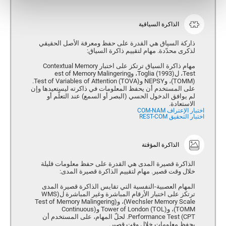
الذاكرة السياقية
ذاركة السياق هي القدرة على حفظ ومعرفة الأصل الحقيقي
لذكرى محدّدة. مهام لتقييم ذاكرة السياق:
مهام ذاكرة السياق ترتكز على اختبار Contextual Memory
Test، ل(Toglia (1993، وest of Memory Malingering
(TOMM)، وNEPSY و(Test of Variables of Attention (TOVA.
على المستخدم أن يحفظ المعلومات في ذاكرته ليستعيدها وإن
لم يوافق الدخول الحسي (البصر أو السمع) عند التعلّم أو
الاستعادة.
اختبار الإعتراف COM-NAM
اختبار التحقيق REST-COM
الذاكرة المؤقتة
الذاكرة قصيرة المدى هي القدرة على حفظ معلومات قليلة
خلال وقت قصير. مهام لتقييم الذاكرة قصيرة المدى:
المهام العصبية-النفسية التي تقايس الذاكرة قصيرة المدى
ترتكز على اختبار الأرقام المباشرة وغير المباشرة ل(WMS
(Wechsler Memory Scale، و(Test of Memory Malingering
(TOMM، و(Tower of London (TOL و(Continuous
Performance Test (CPT. لحلّ المهام، على المستخدم أن
يحفظ معلومات خلال وقت قصير.