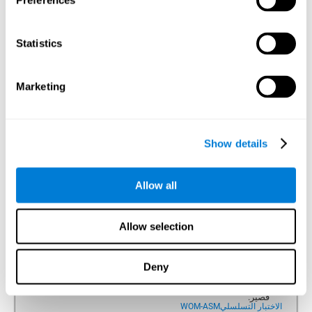
Preferences
Statistics
ذاكرة
القدرة على حفظ واستعمال المعلومات الجديدة واستعادة ذكريات ماضية.
تسمح لنا الذاكرة حفظ تمثّل العلم في دماغنا وحفظ أحداث ماضية
Marketing
لاستعمالها في المستقبل. التعلّقم معالجة جوهرية للذاكرة، بما أنّه يمسح
إضافة معلومات جديدة أو تغيير المعلومات الموجودة. بعد تخزين المعلومات،
الذكرى أو التعلّم، إنّه مستعدّ للاستعادة في المستقبل. الحصين هو الجزء
الدماغي المسؤول عن الذاكرة ويعمل خلال النوم لتمتين المعلومات المدركة
خلال النهار. هذه هي المناطق للذاكرة والتي يقايسها التقييم المعرفي
لكوجنيفيت:
Show details
Allow all
الذاكرة الصوتية قصيرة المدى
الذاكرة الصوتية قصيرة المدى هي القدرة على حفظ
المعلومات الصوتية من البيئة خلال وقت قصير. مهمّة لتقييم
Allow selection
الذاكرة الصوتيةقصيرة المدى:
يرتكز تقييم الذاكرة الصوتية قصيرة المدى على اختبار الأرقام
المباشرة وغير المباشرة ل(Wechsler Memory Scale (WMS،
Deny
وontinuous Performance Test (CPT) و(Rey Auditory Verbal
Learning Test (RAVLT. علينا أن نحفظ المعلومات خلال وقت
قصير.
الاختبار التسلسليWOM-ASM