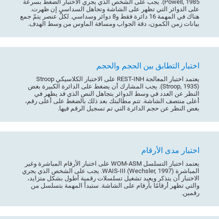
Powell, 1985). يجب على الشخص الذي يجري الاختبار الضغط بسرعة
على الدوائر التي تظهر على الشاشة وتجاهل السداسي إن ظهرت.
هناك في المهمة 16 دائرة فقط و8 دوائر وسداسي. لكلّ عنصر يتمّ جمع
بيانات زمن الكمون، دقة الجواب ومسافة الماوس من وسط الهدف.
اختبار التطابق بين الحجم والحجم
يعتمد اختبار المعالجة REST-INH على الاختبار الكلاسيكي Stroop
(Stroop, 1935). يجب المشارك أن يضغط على الدائرة الكبيرة بغض
النظر عن العدد في وسط الدوائر بتجاهل النص الذي قد يظهر في
أعلى منتصف الشاشة. تتم مطالبتك بعد ذلك بالضغط على أعلى رقم،
بغض النظر عن حجم الدائرة التي تم تسجيل الرقم فيها.
اختبار مدى الأرقام
يعتمد اختبار التسلسل WOM-ASM على اختبار الأرقام المباشرة وغير
المباشرة WAIS-III (Wechsler, 1997). يجب على الشخص الذي يجري
الاختبار أن يتذكر ويعيد تشغيل تسلسلات رقمية أطول بشكل متزايد،
والتي تظهر أرقامًا بأرقام على الشاشة. ستبدأ المهمة بتسلسل من
رقمين.