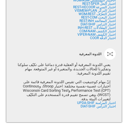
الاختبار التسلسلي WOM-ASM
اختبار الحلّ REST-SPER
اختبار السرعة REST-HECOOR
اختبار التركّز VISMEM-PLAN
اختبار التعرّف WOM-REST
اختبار البحث REST-COM
اختبار المعالجة REST-INH
اختبار التزامن DIAT-SHIF
اختبار المعادلات INH-REST
اختبار الكشف COM-NAM
اختبار الكشف VIPER-NAM
اختبار الدقّة COOR
اللدونة المعرفية
يعني اللدونة المعرفية أو العقلية قدرة دماغنا على تكيّف سلوكنا
وتفكيرنا للحالات الجديدة، والمتغيرة أو غير المتوقعة. مهام
تقييم اللدونة المعرفية:
إنّ مهام كوجنيفيت التي تقيس اللدونة المعرفية قائمة على
اختبارات عصبية-نفسية مختلفة: اختبار Stroop، وContinous
Performance Test (CPT) وWisconsin Card Sorting Test
(WCST)، وهي تسمح تقييم قدرة المستخدم على التكيّف
لتغييرات البيئة بدقة.
اختبار المزامنة UPDA-SHIF
اختبار التزامن DIAT-SHIF