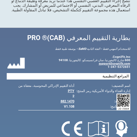
ننصح إجراء التقييم العصبي-النفسي هذا عندما نريد معرفة وظيفة الدماغ أو
الرفاه المعرفي، البدني، النفسي أو الاجتماعي للمريض أو المشارك. يجب
استعمال هذه مجموعة التقييم كتكملة التشخيص، فلا تبادل المقاولة الطبية.
بطارية التقييم المعرفي (CAB)® PRO
للاستخدام المهني فقط - الفئة الثانية SaMD - بوصفة طبية فقط
CogniFit, Inc.
600 شارع كاليفورنيا، سان فرانسيسكو، كاليفورنيا، 94108
support@cognifit.com
1-347-5372651
المراجع التنظيمية
اسم التصنيف:
أداة التقييم الإدراكي المحوسبة، معفاة من
إدارة الغذاء والدواء الأمريكية رمز المنتج:
PTY
فئة الجهاز:
2
رقم اللائحة:
882.1470
إصدار البرنامج:
V1.108