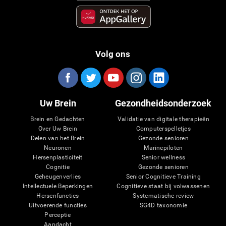
Volg ons
Uw Brein
Gezondheidsonderzoek
Brein en Gedachten
Validatie van digitale therapieën
Over Uw Brein
Computerspelletjes
Delen van het Brein
Gezonde senioren
Neuronen
Marinepiloten
Hersenplasticiteit
Senior wellness
Cognitie
Gezonde senioren
Geheugenverlies
Senior Cognitieve Training
Intellectuele Beperkingen
Cognitieve staat bij volwassenen
Hersenfuncties
Systematische review
Uitvoerende functies
SG4D taxonomie
Perceptie
Aandacht