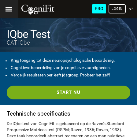
PRO
LOGIN
NED
IQbe Test
CAT-IQbe
Krijg toegang tot deze neuropsychologische beoordeling.
Cognitieve beoordeling van je cognitieve vaardigheden.
Vergelijk resultaten per leeftijdsgroep. Probeer het zelf!
START NU
Technische specificaties
De IQbe test van CogniFit is gebaseerd op de Raven's Standard
Progressive Matrices test (RSPM; Raven, 1936; Raven, 1938).
Deze taak beoordeelt abstract redeneren op een manipulatieve