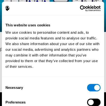
This website uses cookies
We use cookies to personalise content and ads, to
provide social media features and to analyse our traffic.
We also share information about your use of our site with
Referenties
our social media, advertising and analytics partners who
may combine it with other information that you’ve
Raven, J. C. (1936). Mental tests used in genetic studies: The
provided to them or that they’ve collected from your use
performance of related individuals on tests mainly educative and
of their services.
mainly reproductive. MSc Thesis, University of London.
"Raven, J. C. (1938) Raven’s progressive matrices (1938): sets A,
B, C, D, E. Melbourne: Australian Council for Educational
Consent
Research; 1938."
Necessary
Selection
Preferences