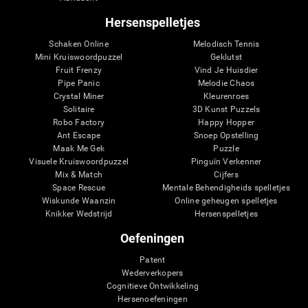
Hersenspelletjes
Schaken Online
Melodisch Tennis
Mini Kruiswoordpuzzel
Geklutst
Fruit Frenzy
Vind Je Huisdier
Pipe Panic
Melodie Chaos
Crystal Miner
Kleurenroes
Solitaire
3D Kunst Puzzels
Robo Factory
Happy Hopper
Ant Escape
Snoep Opstelling
Maak Me Gek
Puzzle
Visuele Kruiswoordpuzzel
Pinguïn Verkenner
Mix & Match
Cijfers
Space Rescue
Mentale Behendigheids spelletjes
Wiskunde Waanzin
Online geheugen spelletjes
Knikker Wedstrijd
Hersenspelletjes
Oefeningen
Patent
Wederverkopers
Cognitieve Ontwikkeling
Hersenoefeningen