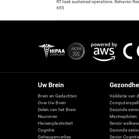
RT task sustained operations. Behavior R
655
Uw Brein
Gezondhe
Brein en Gedachten
Validatie van d
Over Uw Brein
Computerspell
Delen van het Brein
Gezonde senio
Neuronen
Marinepiloten
Hersenplasticiteit
Senior wellnes
Cognitie
Gezonde senio
Geheugenverlies
Senior Cogniti