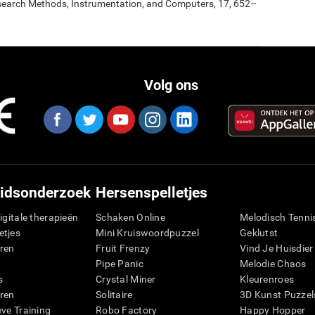
esearch Methods, Instrumentation, and Computers, 17, 652–
Volg ons
idsonderzoek
Hersenspelletjes
igitale therapieën
Schaken Online
Melodisch Tenni
etjes
Mini Kruiswoordpuzzel
Geklutst
ren
Fruit Frenzy
Vind Je Huisdier
Pipe Panic
Melodie Chaos
s
Crystal Miner
Kleurenroes
ren
Solitaire
3D Kunst Puzzel
eve Training
Robo Factory
Happy Hopper