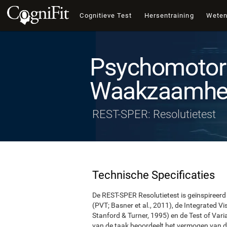
Cognitieve Test
Hersentraining
Wete
Psychomotor
Waakzaamhei
REST-SPER: Resolutietest
Technische Specificaties
De REST-SPER Resolutietest is geïnspireerd
(PVT; Basner et al., 2011), de Integrated 
Stanford & Turner, 1995) en de Test of Vari
van de taak beoordeelt het vermogen van d