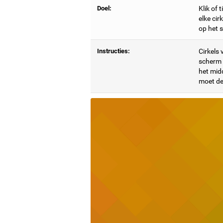
Doel:
Klik of 
elke cir
op het 
Instructies:
Cirkels 
scherm e
het mid
moet de 