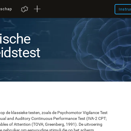
nschap
Instru
ische
dstest
 op de klassieke testen, zoals de Psychomotor Vigilance Test
Visual and Auditory Continuous Performance Test (IVA-2 CPT;
ables of Attention (TOVA; Greenberg, 1991). De uitvoering
e gebruiker om eenvoudige stimuli die op het scherm