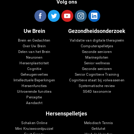
Volg ons
Uw Brein
Gezondheidsonderzoek
Brein en Gedachten
Validatie van digitale therapieën
Over Uw Brein
Computerspelletjes
Delen van het Brein
Gezonde senioren
Neuronen
Marinepiloten
Hersenplasticiteit
Senior wellness
Cognitie
Gezonde senioren
Geheugenverlies
Senior Cognitieve Training
Intellectuele Beperkingen
Cognitieve staat bij volwassenen
Hersenfuncties
Systematische review
Uitvoerende functies
SG4D taxonomie
Perceptie
Aandacht
Hersenspelletjes
Schaken Online
Melodisch Tennis
Mini Kruiswoordpuzzel
Geklutst