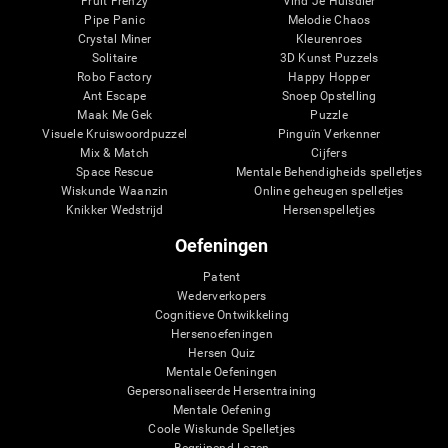
Fruit Frenzy
Vind Je Huisdier
Pipe Panic
Melodie Chaos
Crystal Miner
Kleurenroes
Solitaire
3D Kunst Puzzels
Robo Factory
Happy Hopper
Ant Escape
Snoep Opstelling
Maak Me Gek
Puzzle
Visuele Kruiswoordpuzzel
Pinguïn Verkenner
Mix & Match
Cijfers
Space Rescue
Mentale Behendigheids spelletjes
Wiskunde Waanzin
Online geheugen spelletjes
Knikker Wedstrijd
Hersenspelletjes
Oefeningen
Patent
Wederverkopers
Cognitieve Ontwikkeling
Hersenoefeningen
Hersen Quiz
Mentale Oefeningen
Gepersonaliseerde Hersentraining
Mentale Oefening
Coole Wiskunde Spelletjes
Begrijpend Lezen