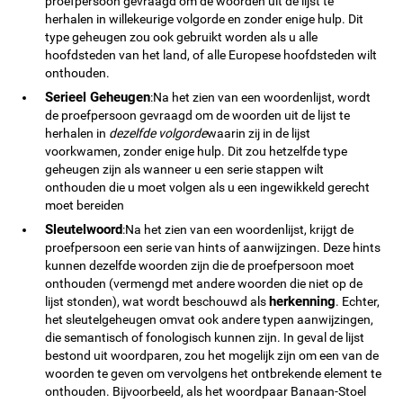
proefpersoon gevraagd om de woorden uit de lijst te
herhalen in willekeurige volgorde en zonder enige hulp. Dit
type geheugen zou ook gebruikt worden als u alle
hoofdsteden van het land, of alle Europese hoofdsteden wilt
onthouden.
Serieel Geheugen
:Na het zien van een woordenlijst, wordt
de proefpersoon gevraagd om de woorden uit de lijst te
herhalen in
dezelfde volgorde
waarin zij in de lijst
voorkwamen, zonder enige hulp. Dit zou hetzelfde type
geheugen zijn als wanneer u een serie stappen wilt
onthouden die u moet volgen als u een ingewikkeld gerecht
moet bereiden
Sleutelwoord
:Na het zien van een woordenlijst, krijgt de
proefpersoon een serie van hints of aanwijzingen. Deze hints
kunnen dezelfde woorden zijn die de proefpersoon moet
onthouden (vermengd met andere woorden die niet op de
herkenning
lijst stonden), wat wordt beschouwd als
. Echter,
het sleutelgeheugen omvat ook andere typen aanwijzingen,
die semantisch of fonologisch kunnen zijn. In geval de lijst
bestond uit woordparen, zou het mogelijk zijn om een van de
woorden te geven om vervolgens het ontbrekende element te
onthouden. Bijvoorbeeld, als het woordpaar Banaan-Stoel