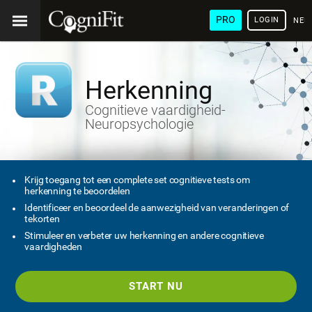
PRO
LOGIN
NED
Herkenning
Cognitieve vaardigheid-
Neuropsychologie
Krijg toegang tot een complete set cognitieve tests om
herkenning te beoordelen
Identificeer en beoordeel de aanwezigheid van veranderingen of
tekorten
Stimuleer en verbeter uw herkenning en andere cognitieve
vaardigheden
START NU