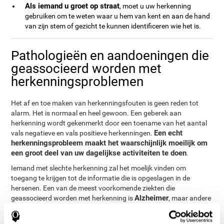
Als iemand u groet op straat
, moet u uw herkenning
gebruiken om te weten waar u hem van kent en aan de hand
van zijn stem of gezicht te kunnen identificeren wie het is.
Pathologieën en aandoeningen die
geassocieerd worden met
herkenningsproblemen
Het af en toe maken van herkenningsfouten is geen reden tot
alarm. Het is normaal en heel gewoon. Een geberek aan
herkenning wordt gekenmerkt door een toename van het aantal
Een echt
vals negatieve en vals positieve herkenningen.
herkenningsprobleem maakt het waarschijnlijk moeilijk om
een groot deel van uw dagelijkse activiteiten te doen
.
Iemand met slechte herkenning zal het moelijk vinden om
toegang te krijgen tot de informatie die is opgeslagen in de
hersenen. Een van de meest voorkomende ziekten die
Alzheimer
geassocieerd worden met herkenning is
, maar andere
laat-stadium dementieën kunnen vergelijkbare problemen laten
zien. Veranderingen in herkenning zijn ook gebruikelijk bij