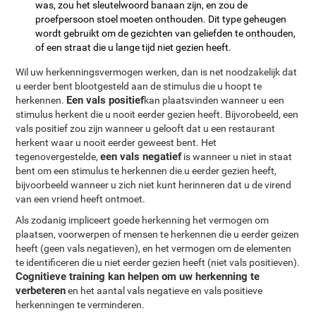
was, zou het sleutelwoord banaan zijn, en zou de
proefpersoon stoel moeten onthouden. Dit type geheugen
wordt gebruikt om de gezichten van geliefden te onthouden,
of een straat die u lange tijd niet gezien heeft.
Wil uw herkenningsvermogen werken, dan is net noodzakelijk dat
u eerder bent blootgesteld aan de stimulus die u hoopt te
Een vals positief
herkennen.
kan plaatsvinden wanneer u een
stimulus herkent die u nooit eerder gezien heeft. Bijvorobeeld, een
vals positief zou zijn wanneer u gelooft dat u een restaurant
herkent waar u nooit eerder geweest bent. Het
een vals negatief
tegenovergestelde,
is wanneer u niet in staat
bent om een stimulus te herkennen die u eerder gezien heeft,
bijvoorbeeld wanneer u zich niet kunt herinneren dat u de virend
van een vriend heeft ontmoet.
Als zodanig impliceert goede herkenning het vermogen om
plaatsen, voorwerpen of mensen te herkennen die u eerder geizen
heeft (geen vals negatieven), en het vermogen om de elementen
te identificeren die u niet eerder gezien heeft (niet vals positieven).
Cognitieve training kan helpen om uw herkenning te
verbeteren
en het aantal vals negatieve en vals positieve
herkenningen te verminderen.