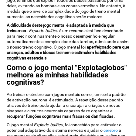
jogo, teremos que explodir todos os balões passando por cima
deles, evitando as bombas e as zonas vermelhas. No entanto, à
medida que o nível de complexidade do jogo de treino mental
aumenta, as necesidades cognitivas serão maiores.
A dificuldade deste jogo mental é adaptada à medida que
treinamos
.
Explode balões
é um recurso científico desenhado
para medir continuamente o nosso desempenho e regular
automaticamente a complexidade das tarefas, otimizando assim
o nosso treino cognitivo. O jogo mental
foi
aperfeiçoado para que
crianças, adultos e idosos treinem e estimulem habilidades
cognitivas essenciais
.
Como o jogo mental "Explotaglobos"
melhora as minhas habilidades
cognitivas?
Ao treinar o cérebro com jogos mentais como
, um certo padrão
de activação neuronal é estimulado. A repetição desse padrão
através do treino pode ajudar a encorajar a criação de novas
sinapses e circuitos neuronais capazes de re-organizar e
recuperar funções cognitivas mais fracas ou danificadas
.
O jogo mental
Explode balões
, foi concebido para estimular o
potencial adaptativo do sistema nervoso e ajudar o
cérebro
a
recuperar-se de alterações estruturais, distúrbios ou lesões nas