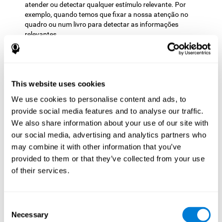
atender ou detectar qualquer estímulo relevante. Por
exemplo, quando temos que fixar a nossa atenção no
quadro ou num livro para detectar as informações
relevantes.
Planificação:
Este jogo mental exige que decidamos a ordem
na qual vamos a abordar os nossos objetivos. Planificar o
movimento antecipadamente pode nos ajudar a atingir o
nosso objetivo com mais eficiência. Ao realizar esta tarefa,
This website uses cookies
estamos a estimular a nossa capacidade de planificação.
We use cookies to personalise content and ads, to
Melhorar esta capacidade cognitiva ajuda-nos a ser mais
provide social media features and to analyse our traffic.
eficientes nas nossas vidas diárias. Por exemplo, quando
pensamos sobre os passos a tomar para alcançar um
We also share information about your use of our site with
objetivo, escolher o melhor caminho para chegar a um
our social media, advertising and analytics partners who
restaurante, ou quando queremos derrotar os nossos
may combine it with other information that you’ve
adversários num jogo de tabuleiro.
provided to them or that they’ve collected from your use
Memória não-verbal:
Durante este desafio mental, devemos
of their services.
aprender os padrões de aparência apresentando as áreas
vermelhas ou áreas proibidas, o que nos permite evitá-las de
forma mais eficiente. Ao praticar este jogo, é possível
Consent
trabalhar a nossa memória não-verbal. Esta capacidade
Necessary
Selection
cognitiva é essencial nas nossas vidas diárias, uma vez que