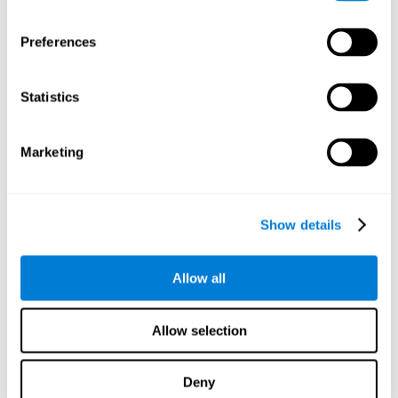
nos permite armazenar estímulos não-verbais, como o rosto
dos nossos clientes, ou conhecidos.
Preferences
Atenção dividida:
Este exercício mental vai exigir-nos prestar
atenção à posição do nosso cursor e ao padrão de
ocorrência das zonas vermelhas, simultaneamente. Ao
Statistics
praticar este jogo mental, estaremos a estimular a nossa
atenção dividida. O fortalecimento desta capacidade
cognitiva pode nos ajudar a ser mais eficientes ao realizar
Marketing
duas ou mais atividades ao mesmo tempo. Por exemplo,
quando andamos pela rua enquanto escrevemos com o
telemóvel ou quando assistimos às aulas e tomamos notas
ao mesmo tempo.
Show details
Inibição :
Se detectarmos um explosivo ou uma zona
proibida durante o jogo mental, teremos que parar os
Allow all
nossos planos de ação. Praticar este desafio mental pode
nos ajudar a estimular e melhorar a nossa capacidade
inibitória. Esta habilidade cognitiva é importante para ter
Allow selection
maior facilidade de reagir adequadamente às situações em
que iniciamos uma acção e quando devemos parar. Por
exemplo, quando queremos ultrapassar um carro ou
Deny
atravessar uma passadeira.