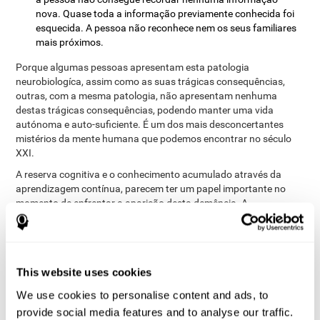
nova. Quase toda a informação previamente conhecida foi
esquecida. A pessoa não reconhece nem os seus familiares
mais próximos.
Porque algumas pessoas apresentam esta patologia
neurobiologíca, assim como as suas trágicas consequências,
outras, com a mesma patologia, não apresentam nenhuma
destas trágicas consequências, podendo manter uma vida
autónoma e auto-suficiente. É um dos mais desconcertantes
mistérios da mente humana que podemos encontrar no século
XXI.
A reserva cognitiva e o conhecimento acumulado através da
aprendizagem contínua, parecem ter um papel importante no
momento de enfrentar a aparição desta demência. A
aprendizagem contínua ensina o cérebro a modificar a sua
actividade neuronal para fazer frente ao desafio ocasionado pela
nova situação. Por tanto, aprender uma nova habilidade (dançar,
desenhar, falar um novo idioma ou tocar um instrumento) ou
This website uses cookies
treinar funções cognitivas, como por exemplo, através do treino
cerebral, dá ao cérebro a capacidade de adaptação que
We use cookies to personalise content and ads, to
necessita para repensar e readaptar-se aos circuitos neuronais
provide social media features and to analyse our traffic.
quando enfrenta desafios originados por esta demência.