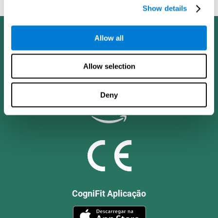
Asociación de Alzheimer de 2008, cuatro (4): T492.
Show details
Allow all
Allow selection
Deny
CogniFit Aplicação