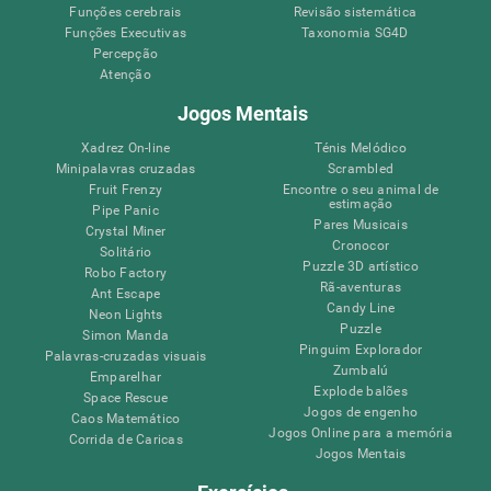
Funções cerebrais
Revisão sistemática
Funções Executivas
Taxonomia SG4D
Percepção
Atenção
Jogos Mentais
Xadrez On-line
Ténis Melódico
Minipalavras cruzadas
Scrambled
Fruit Frenzy
Encontre o seu animal de
estimação
Pipe Panic
Pares Musicais
Crystal Miner
Cronocor
Solitário
Puzzle 3D artístico
Robo Factory
Rã-aventuras
Ant Escape
Candy Line
Neon Lights
Puzzle
Simon Manda
Pinguim Explorador
Palavras-cruzadas visuais
Zumbalú
Emparelhar
Explode balões
Space Rescue
Jogos de engenho
Caos Matemático
Jogos Online para a memória
Corrida de Caricas
Jogos Mentais