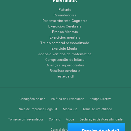
Exercícios
Patente
Revendedores
Desenvolvimento Cognitivo
Exercícios Cerebrais
Probas Mentais
Exercícios mentais
Treino cerebral personalizado
Exercício Mental
Jogos divertidos de matemática
Compreensão de leitura
Crianças superdotadas
Batalhas cerebrais
Teste de QI
Condições de uso
Política de Privacidade
Equipe Diretiva
Sala de imprensa CogniFit
Media Kit
Torne-se um afiliado
Torne-se um revendedor
Contato
Ajuda
Declaração de Acessibilidade
Central de confiança
Precisa de ajuda?