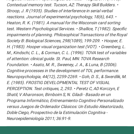
Contextual memory test. Tucson, AZ: Therapy Skill Builders. •
Stroop, J. R (1935). Studies of interference in serial verbal
reactions. Journal of experimental psychology, 18(6), 643. •
Heaton, R. K. (1981). A manual for the Wisconsin card sorting
test. Western Psychological Services. • Shallice, T (1982). Specific
impairments of planning. Philosophical Transactions of the Royal
Society B: Biological Sciences, 298(1089), 199-209. • Hooper, E.
H. (1983). Hooper visual organization test (VOT). • Greenberg, L.
M., Kindschi, C. L., & Corman, C. L. (1996). TOVA test of variables
of attention: clinical guide. St. Paul, MN: TOVA Research
Foundation. • Asato, M. R., Sweeney, J. A., & Luna, B (2006).
Cognitive processes in the development of TOL performance.
Neuropsychologia, 44(12), 2259-2269. • Goh, D. S., & Swerdlik, M.
E. (1985). FROSTIG DEVELOPMENTAL TEST OF VISUAL
PERCEPTION. Test critiques, 2, 293. • Peretz C, AD Korczyn, E
Shatil, V Aharonson, Birnboim S, N. Giladi - Basado en un
Programa Informático, Entrenamiento Cognitivo Personalizado
versus Juegos de Ordenador Clásicos: Un Estudio Aleatorizado,
Doble Ciego, Prospectivo de la Estimulación Cognitiva -
Neuroepidemiología 2011; 36:91-9.