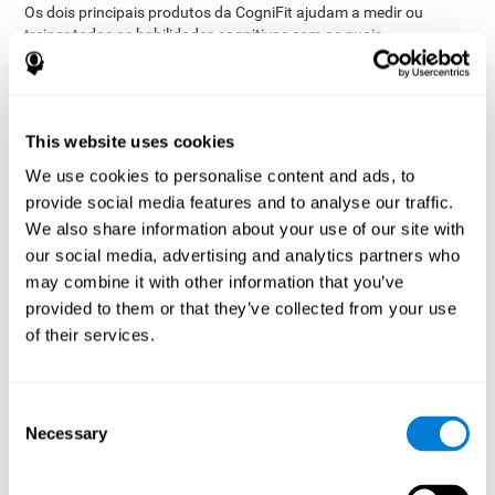
Os dois principais produtos da CogniFit ajudam a medir ou
treinar todas as habilidades cognitivas com as quais
amplo suporte científico
trabalhamos com
:
Avaliações
18 tarefas diferentes
: Através de
, podemos
avaliar mais de 20 habilidades cognitivas com precisão. Isso
perfil completo do estado cognitivo
permite criar um
This website uses cookies
actual do participante
. A avaliação mais completa é a
We use cookies to personalise content and ads, to
Avaliação Geral (CAB, mas a CogniFit também oferece
provide social media features and to analyse our traffic.
testes de avaliação mais específicos: para Parkinson,
Depressão, Dislexia, TDAH e outros. No início de cada tarefa,
We also share information about your use of our site with
o que o participante deve fazer será explicado de forma
our social media, advertising and analytics partners who
interativa.
may combine it with other information that you’ve
provided to them or that they’ve collected from your use
Treinos
mais de 30 jogos de treino
: Com
, é possível
estimular todas as habilidades cognitivas
treinadas na
of their services.
CogniFit. O treino cerebral personalizado nos permite
fortalecer as habilidades cognitivas dos nossos
participantes de uma forma divertida e confortável. Além
Consent
disso, a CogniFit também oferece treinos para patologias
Necessary
Selection
específicas. Os jogos incluem uma explicação interactiva
para que os participantes possam entender facilmente como
funcionam. Cada sessão de treino dura aproximadamente