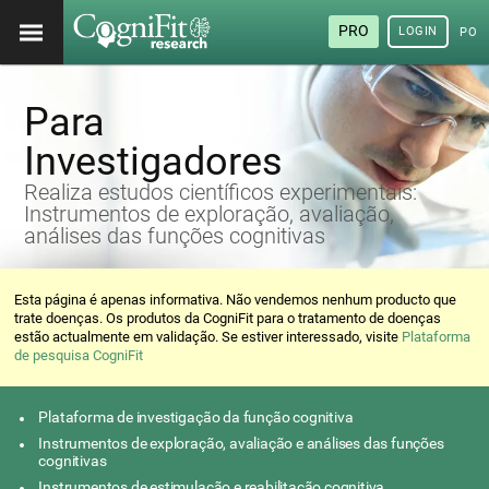
PRO
LOGIN
POR
Para
Investigadores
Realiza estudos científicos experimentais:
Instrumentos de exploração, avaliação,
análises das funções cognitivas
Esta página é apenas informativa. Não vendemos nenhum producto que
trate doenças. Os produtos da CogniFit para o tratamento de doenças
estão actualmente em validação. Se estiver interessado, visite
Plataforma
de pesquisa CogniFit
Plataforma de investigação da função cognitiva
Instrumentos de exploração, avaliação e análises das funções
cognitivas
Instrumentos de estimulação e reabilitação cognitiva