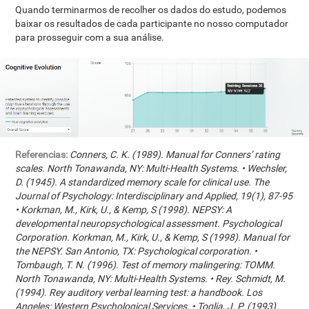
Quando terminarmos de recolher os dados do estudo, podemos
baixar os resultados de cada participante no nosso computador
para prosseguir com a sua análise.
Referencias:
Conners, C. K. (1989). Manual for Conners’ rating
scales. North Tonawanda, NY: Multi-Health Systems. • Wechsler,
D. (1945). A standardized memory scale for clinical use. The
Journal of Psychology: Interdisciplinary and Applied, 19(1), 87-95
• Korkman, M., Kirk, U., & Kemp, S (1998). NEPSY: A
developmental neuropsychological assessment. Psychological
Corporation. Korkman, M., Kirk, U., & Kemp, S (1998). Manual for
the NEPSY. San Antonio, TX: Psychological corporation. •
Tombaugh, T. N. (1996). Test of memory malingering: TOMM.
North Tonawanda, NY: Multi-Health Systems. • Rey. Schmidt, M.
(1994). Rey auditory verbal learning test: a handbook. Los
Angeles: Western Psychological Services. • Toglia, J. P. (1993).