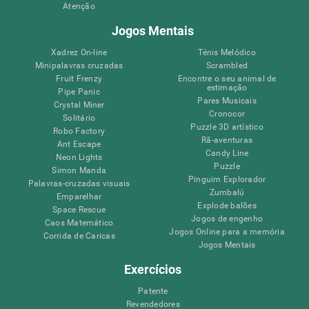
Atenção
Jogos Mentais
Xadrez On-line
Ténis Melódico
Minipalavras cruzadas
Scrambled
Fruit Frenzy
Encontre o seu animal de
estimação
Pipe Panic
Pares Musicais
Crystal Miner
Cronocor
Solitário
Puzzle 3D artístico
Robo Factory
Rã-aventuras
Ant Escape
Candy Line
Neon Lights
Puzzle
Simon Manda
Pinguim Explorador
Palavras-cruzadas visuais
Zumbalú
Emparelhar
Explode balões
Space Rescue
Jogos de engenho
Caos Matemático
Jogos Online para a memória
Corrida de Caricas
Jogos Mentais
Exercícios
Patente
Revendedores