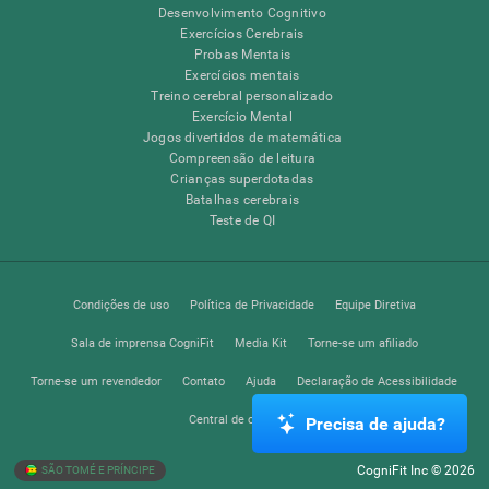
Desenvolvimento Cognitivo
Exercícios Cerebrais
Probas Mentais
Exercícios mentais
Treino cerebral personalizado
Exercício Mental
Jogos divertidos de matemática
Compreensão de leitura
Crianças superdotadas
Batalhas cerebrais
Teste de QI
Condições de uso
Política de Privacidade
Equipe Diretiva
Sala de imprensa CogniFit
Media Kit
Torne-se um afiliado
Torne-se um revendedor
Contato
Ajuda
Declaração de Acessibilidade
Central de confiança
Precisa de ajuda?
CogniFit Inc © 2026
SÃO TOMÉ E PRÍNCIPE