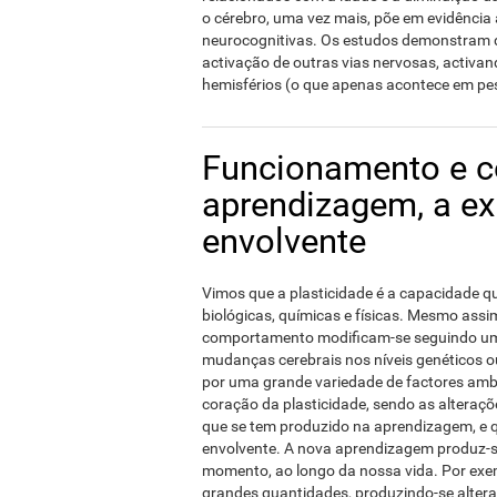
o cérebro, uma vez mais, põe em evidência 
neurocognitivas. Os estudos demonstram q
activação de outras vias nervosas, activa
hemisférios (o que apenas acontece em pe
Funcionamento e 
aprendizagem, a ex
envolvente
Vimos que a plasticidade é a capacidade qu
biológicas, químicas e físicas. Mesmo ass
comportamento modificam-se seguindo um 
mudanças cerebrais nos níveis genéticos o
por uma grande variedade de factores amb
coração da plasticidade, sendo as alteraç
que se tem produzido na aprendizagem, e q
envolvente. A nova aprendizagem produz-s
momento, ao longo da nossa vida. Por ex
grandes quantidades, produzindo-se altera