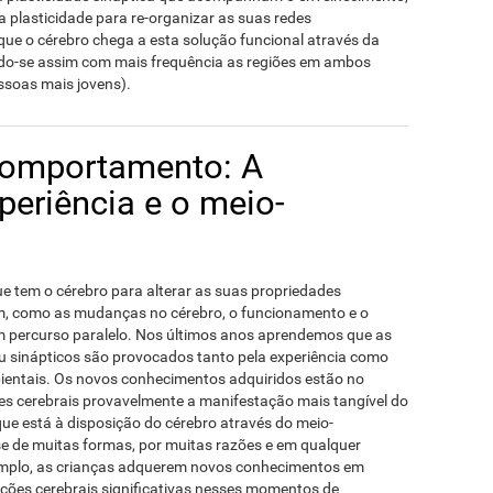
a plasticidade para re-organizar as suas redes
ue o cérebro chega a esta solução funcional através da
ndo-se assim com mais frequência as regiões em ambos
ssoas mais jovens).
comportamento: A
periência e o meio-
e tem o cérebro para alterar as suas propriedades
im, como as mudanças no cérebro, o funcionamento e o
percurso paralelo. Nos últimos anos aprendemos que as
u sinápticos são provocados tanto pela experiência como
ientais. Os novos conhecimentos adquiridos estão no
ões cerebrais provavelmente a manifestação mais tangível do
ue está à disposição do cérebro através do meio-
e de muitas formas, por muitas razões e em qualquer
emplo, as crianças adquerem novos conhecimentos em
ções cerebrais significativas nesses momentos de