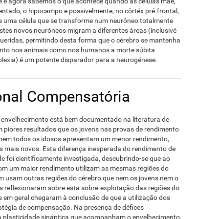
 e agora sabemos o que acontece quando as células mãe,
dentado, o hipocampo e possivelmente, no côrtéx pré-frontal,
 e uma célula que se transforme num neuróneo totalmente
stes novos neuróneos migram a diferentes áreas (inclusivé
equeridas, permitindo desta forma que o cérebro se mantenha
anto nos animais como nos humanos a morte súbita
lexia) é um potente disparador para a neurogénese.
onal Compensatória
 envelhecimento está bem documentado na literatura de
m piores resultados que os jovens nas provas de rendimento
 nem todos os idosos apresentam um menor rendimento,
 mais novos. Esta diferença inesperada do rendimento de
 foi científicamente investigada, descubrindo-se que ao
om um maior rendimento utilizam as mesmas regiões do
ém usam outras regiões do cérebro que nem os jovens nem o
es reflexionaram sobre esta sobre-explotação das regiões do
 em geral chegaram à conclusão de que a utilização dos
ratégia de compensação. Na presença de défices
da plasticidade sináptica que acompanham o envelhecimento,