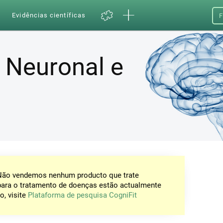
a
Evidências científicas
F
 Neuronal e
 Não vendemos nenhum producto que trate
para o tratamento de doenças estão actualmente
o, visite
Plataforma de pesquisa CogniFit