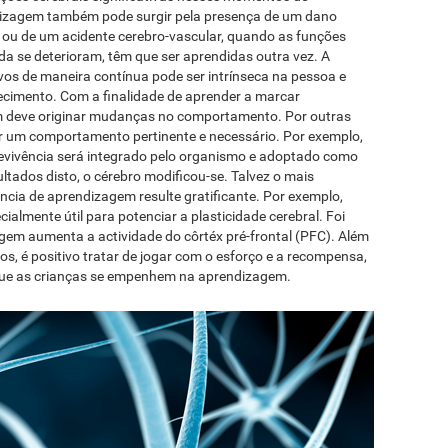
izagem também pode surgir pela presença de um dano
s ou de um acidente cerebro-vascular, quando as funções
da se deterioram, têm que ser aprendidas outra vez. A
os de maneira contínua pode ser intrínseca na pessoa e
hecimento. Com a finalidade de aprender a marcar
em deve originar mudanças no comportamento. Por outras
r um comportamento pertinente e necessário. Por exemplo,
vivência será integrado pelo organismo e adoptado como
ados disto, o cérebro modificou-se. Talvez o mais
ncia de aprendizagem resulte gratificante. Por exemplo,
ecialmente útil para potenciar a plasticidade cerebral. Foi
em aumenta a actividade do côrtéx pré-frontal (PFC). Além
vos, é positivo tratar de jogar com o esforço e a recompensa,
 que as crianças se empenhem na aprendizagem.