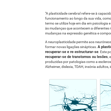
"A plasticidade cerebral refere-se à capac
funcionamento ao longo da sua vida, como
termo se utilize hoje em dia em psicologia e n
às mudanças que acontecem a diferentes ní
mudanças na expressão genética e compo
A neuroplasticidade permite aos neuróneo
A plast
formar novas ligações sinápticas.
recuperar-se e re-estructurar-se
. Este p
recuperar-se de transtornos ou lesões
, 
produzidas por patologias como a escleros
Alzheimer, dislexia, TDAH, insónia adultos, i