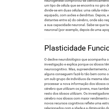
neurogénese comprovou-se científicamente
um tipo de célula que se encontra no giro 
divide-se em duas células: uma célula-mãe
equipado, com axões e dendritas. Depois, e
distantes entre si) do cérebro, onde são r
a sua capacidade neuronal. Sabe-se que t
neuronal (por exemplo, depois de uma apop
Plasticidade Funci
O declive neurobiológico que acompanha o
investigação e explica porque os idosos tê
neurocognitivo. Mas, supreendentemente,
alguns conseguem fazê-lo tão bem como os
um sub-grupo de indivíduos da mesma idade
processar a nova informação dos idosos c
cérebro que utilizam os jovens, mas tamb
resto dos idosos utilizam. Os investigador
cérebro nos idosos com maior rendimento e
novos recursos cognitivos reflete uma est
relacionados com a idade e a diminuição 