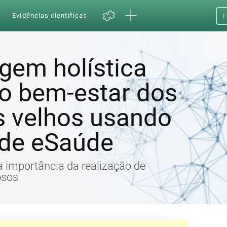
a
Evidências científicas
F
em holística
 o bem-estar dos
s velhos usando
 de eSaúde
 a importância da realização de
osos