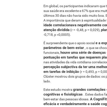
Em global, os participantes indicaram que
sua saúde era excelente e 67% que era muit
últimos 30 dias não havia sido muito boa. 
A importância que deram à espiritualidade 
idade correlacionava negativamente co
atenção dividida
pla
(r = -0,48, p = 0,029),
-0,718, p <0,0005).
e a es
É surpreendente que o apoio social
parâmetros de bem-estar
, o que se choc
houve uma série de doenças 
funcionais,
pontuação em tarefas que requerem pla
nas atividades da vida cotidiana correlacio
percepção subjectiva da ter uma melho
em tarefas de inibição
(r = 0,493, p = 0,0
Clúster mostrou dois grupos de dados: os 
lado.
grandes correlações 
Este estudo mostra
cognitivas e fisiológicas
. Estes dados f
A CogniFi
bem-estar das pessoas idosas.
eficácia e verdadeiramente a saúde co