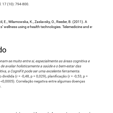
l. 17 (10): 794-800.
il, E., Wilamowska, K., Zaslavsky, O., Reeder, B. (2011). A
ts’ wellness using e-health technologies. Telemedicine and e-
do
onam-se muito entre si, especialmente as áreas cognitiva e
 de avaliar holisticamente a saúde e o bem-estar das
tiva, a CogniFit pode ser uma excelente ferramenta
.
ividida (r = -0,48, p = 0,029), planificação (r = -0,53, p =
 P <0,0005). Correlação negativa entre algumas doenças
).