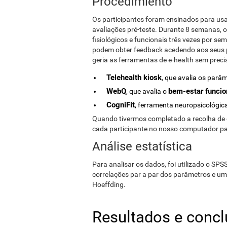
Procedimiento
Os participantes foram ensinados para usa
avaliações pré-teste. Durante 8 semanas, 
fisiológicos e funcionais três vezes por se
podem obter feedback acedendo aos seus p
geria as ferramentas de e-health sem preci
Telehealth kiosk
, que avalia os parâ
WebQ
bem-estar funcion
, que avalia o
CogniFit
, ferramenta neuropsicológic
Quando tivermos completado a recolha de 
cada participante no nosso computador pa
Análise estatística
Para analisar os dados, foi utilizado o SPS
correlações par a par dos parâmetros e uma
Hoeffding.
Resultados e conc