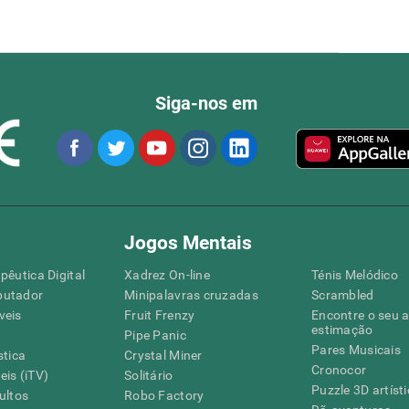
Siga-nos em
Jogos Mentais
pêutica Digital
Xadrez On-line
Ténis Melódico
putador
Minipalavras cruzadas
Scrambled
veis
Fruit Frenzy
Encontre o seu 
estimação
Pipe Panic
Pares Musicais
stica
Crystal Miner
Cronocor
is (iTV)
Solitário
Puzzle 3D artíst
ultos
Robo Factory