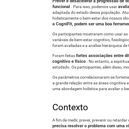
Prever e desacelerar a progressão de 
funcional
avali
. Para isso, podemos usar
adaptada do estado dessa população. Atu
holisticamente o bem-estar dos nossos ido
a CogniFit, podem ser uma boa ferramen
Os participantes mostraram como usar as di
variáveis ​​de bem-estar cognitivo, fisiológ
foram avaliadas e a análise hierárquica de 
fortes associações entre d
Foram feitas
cognitivo e físico
. No entanto, a espiri
estudado. Os participantes, além disso, mo
Os parâmetros correlacionaram-se fortemen
a grande relação entre as áreas cognitiva e 
uma abordagem holística para avaliar o be
Contexto
A fim de medir, prever, prevenir ou retarda
precisa resolver o problema com uma vis