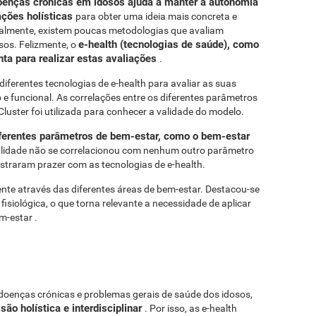
doenças crónicas em idosos ajuda a manter a autonomia
ações holísticas
para obter uma ideia mais concreta e
almente, existem poucas metodologias que avaliam
e-health (tecnologias de saúde), como
sos. Felizmente, o
ta para realizar estas avaliações
.
ferentes tecnologias de e-health para avaliar as suas
ico e funcional. As correlações entre os diferentes parâmetros
Cluster foi utilizada para conhecer a validade do modelo.
iferentes parâmetros de bem-estar, como o bem-estar
tualidade não se correlacionou com nenhum outro parâmetro
straram prazer com as tecnologias de e-health.
te através das diferentes áreas de bem-estar. Destacou-se
fisiológica, o que torna relevante a necessidade de aplicar
m-estar .
r doenças crónicas e problemas gerais de saúde dos idosos,
ão holística e interdisciplinar
. Por isso, as e-health