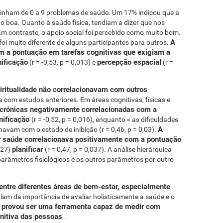
 tinham de 0 a 9 problemas de saúde. Um 17% indicou que a
o boa. Quanto à saúde física, tendiam a dizer que nos
Em contraste, o apoio social foi percebido como muito bom.
A
foi muito diferente de alguns participantes para outros.
m a pontuação em tarefas cognitivas que exigiam a
nificação
percepção espacial
(r = -0,53, p = 0,013) e
(r =
piritualidade não correlacionavam com outros
a com estudos anteriores. Em áreas cognitivas, físicas e
crónicas negativamente correlacionadas com a
nificação
(r = -0,52, p = 0,016), enquanto < as dificuldades
A
navam com o estado de inibição (r = 0,46, p = 0,03).
r saúde correlacionava positivamente com a pontuação
planificar
027)
(r = 0,47, p = 0,037). A análise hierárquica
parâmetros fisiológicos e os outros parâmetros por outro
entre diferentes áreas de bem-estar, especialmente
alam da importância de avaliar holisticamente a saúde e o
t provou ser uma ferramenta capaz de medir com
gnitiva das pessoas
.