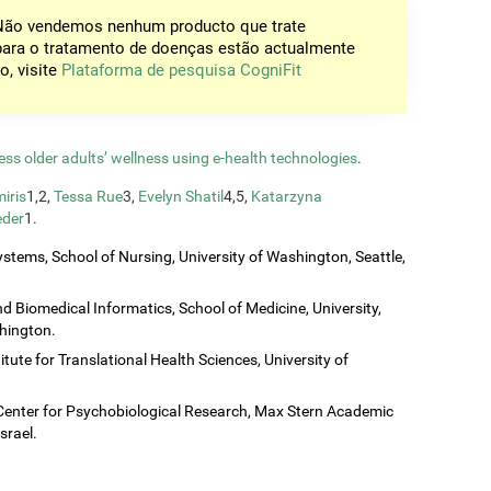
 Não vendemos nenhum producto que trate
para o tratamento de doenças estão actualmente
o, visite
Plataforma de pesquisa CogniFit
ess older adults’ wellness using e-health technologies
.
iris
1,2,
Tessa Rue
3,
Evelyn Shatil
4,5,
Katarzyna
eder
1.
stems, School of Nursing, University of Washington, Seattle,
 Biomedical Informatics, School of Medicine, University,
shington.
titute for Translational Health Sciences, University of
Center for Psychobiological Research, Max Stern Academic
srael.