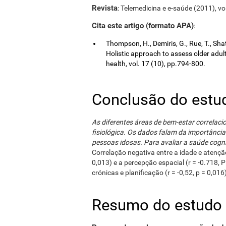
Revista
: Telemedicina e e-saúde (2011), vo
Cita este artigo (formato APA)
:
Thompson, H., Demiris, G., Rue, T., Shat
Holistic approach to assess older adul
health, vol. 17 (10), pp.794-800.
Conclusão do estu
As diferentes áreas de bem-estar correlaci
fisiológica. Os dados falam da importância
pessoas idosas. Para avaliar a saúde cogni
Correlação negativa entre a idade e atenção d
0,013) e a percepção espacial (r = -0.718,
crónicas e planificação (r = -0,52, p = 0,016
Resumo do estudo