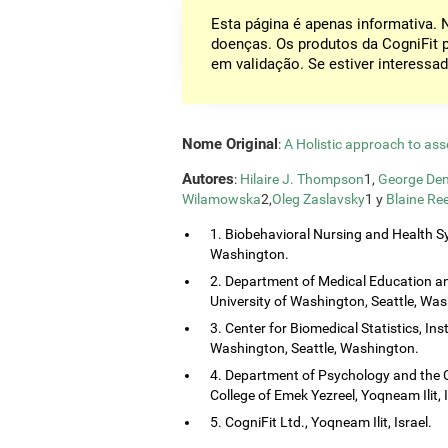
Esta página é apenas informativa.
doenças. Os produtos da CogniFit 
em validação. Se estiver interessad
Nome Original
:
A Holistic approach to ass
Autores
:
Hilaire J. Thompson
1,
George Dem
Wilamowska
2,
Oleg Zaslavsky
1 y
Blaine Re
1. Biobehavioral Nursing and Health Sy
Washington.
2. Department of Medical Education and
University of Washington, Seattle, Wa
3. Center for Biomedical Statistics, Ins
Washington, Seattle, Washington.
4. Department of Psychology and the 
College of Emek Yezreel, Yoqneam Ilit, I
5. CogniFit Ltd., Yoqneam Ilit, Israel.