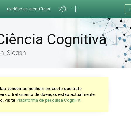
a
Evidências científicas
F
Ciência Cognitiva
on_Slogan
 Não vendemos nenhum producto que trate
para o tratamento de doenças estão actualmente
o, visite
Plataforma de pesquisa CogniFit