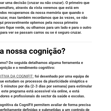
ar uma decisão (cruzar ou não cruzar). O primeiro que
semáforo, através da vista veremos que está em
ndos recuperamos da nossa memória que quando o
ruzar, mas também recordamos que às vezes, se não
ui provavelmente optemos pela nossa primeira
ro fique verde, ou olhamos para um lado e para o outro
) para ver se passam carros ou se é seguro cruzar.
a nossa cognição?
omo? De seguida detalhamos alguma ferramenta e
ognição e o rendimento cognitivo:
TIVA DA COGNIFIT:
foi desenhado por uma equipa de
que estudam os processos da plasticidade sináptica e
15 minutos por dia (2-3 dias por semana) para estimular
, este programa está acessível via
online
, e está
adores e profissionais do sector da saúde e escolas.
cognitiva da CogniFit permitem
avaliar de forma precisa
perfeitamente definidas e submetidas a um controlo de