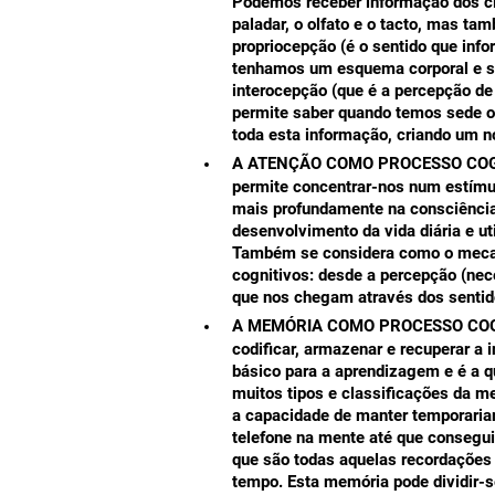
Podemos receber informação dos cin
paladar, o olfato e o tacto, mas t
propriocepção (é o sentido que inf
tenhamos um esquema corporal e s
interocepção (que é a percepção de
permite saber quando temos sede o
toda esta informação, criando um 
A ATENÇÃO COMO PROCESSO COG
permite concentrar-nos num estímul
mais profundamente na consciência
desenvolvimento da vida diária e ut
Também se considera como o mecani
cognitivos: desde a percepção (nec
que nos chegam através dos sentid
A MEMÓRIA COMO PROCESSO COG
codificar, armazenar e recuperar 
básico para a aprendizagem e é a q
muitos tipos e classificações da m
a capacidade de manter temporaria
telefone na mente até que consegu
que são todas aquelas recordaçõe
tempo. Esta memória pode dividir-s