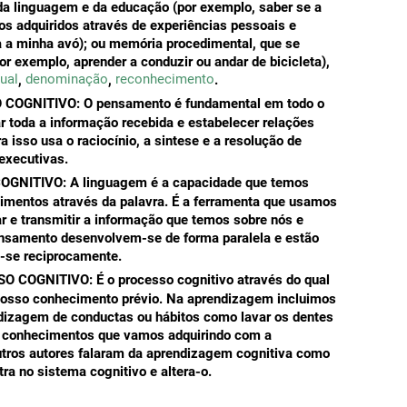
da linguagem e da educação (por exemplo, saber se a
s adquiridos através de experiências pessoais e
a a minha avó); ou memória procedimental, que se
or exemplo, aprender a conduzir ou andar de bicicleta),
ual
denominação
reconhecimento
,
,
.
COGNITIVO:
O pensamento é fundamental em todo o
r toda a informação recebida e estabelecer relações
isso usa o raciocínio, a sintese e a resolução de
 executivas.
OGNITIVO:
A linguagem é a capacidade que temos
imentos através da palavra. É a ferramenta que usamos
r e transmitir a informação que temos sobre nós e
nsamento desenvolvem-se de forma paralela e estão
o-se reciprocamente.
O COGNITIVO:
É o processo cognitivo através do qual
nosso conhecimento prévio. Na aprendizagem incluimos
ndizagem de conductas ou hábitos como lavar os dentes
s conhecimentos que vamos adquirindo com a
outros autores falaram da aprendizagem cognitiva como
ra no sistema cognitivo e altera-o.