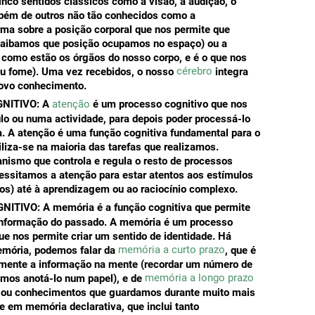
co sentidos clássicos como a visão, a audição, o
ambém de outros não tão conhecidos como a
orma sobre a posição corporal que nos permite que
aibamos que posição ocupamos no espaço) ou a
 como estão os órgãos do nosso corpo, e é o que nos
cérebro
u fome). Uma vez recebidos, o nosso
integra
novo conhecimento.
NITIVO:
A
atenção
é um processo cognitivo que nos
o ou numa actividade, para depois poder processá-lo
. A atenção é uma função cognitiva fundamental para o
iliza-se na maioria das tarefas que realizamos.
smo que controla e regula o resto de processos
essitamos a atenção para estar atentos aos estímulos
os) até à aprendizagem ou ao raciocínio complexo.
NITIVO:
A memória é a função cognitiva que permite
a informação do passado. A memória é um processo
ue nos permite criar um sentido de identidade. Há
memória a curto prazo
emória, podemos falar da
, que é
mente a informação na mente (recordar um número de
memória a longo prazo
imos anotá-lo num papel), e de
s ou conhecimentos que guardamos durante muito mais
e em memória declarativa, que inclui tanto