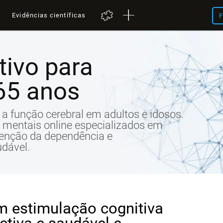
a
Evidências científicas
F
tivo para
65 anos
ar a função cerebral em adultos e idosos.
os mentais online especializados em
venção da dependência e
udável.
em estimulação cognitiva