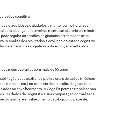
sua saúde cognitiva
er apoio aos idosos e ajudá-los a manter ou melhorar seu
al para alcançar um envelhecimento satisfatório e diminuir
, pode regular as sessões de ginástica cerebral dos seus
va. A análise dos resultados e evolução do estado cognitivo
das características cognitivas e da evolução mental dos
ção aos meus pacientes com mais de 65 anos
abilitação pode auxiliar os profissionais de saúde (médicos,
tos e idosos, etc.) no exercício de detecção, diagnóstico e
ociados ao envelhecimento. A CogniFit permite trabalhar nas
nos. Os dados da CogniFit e a sua comparação normalizada
imento normal e envelhecimento patológico no paciente.