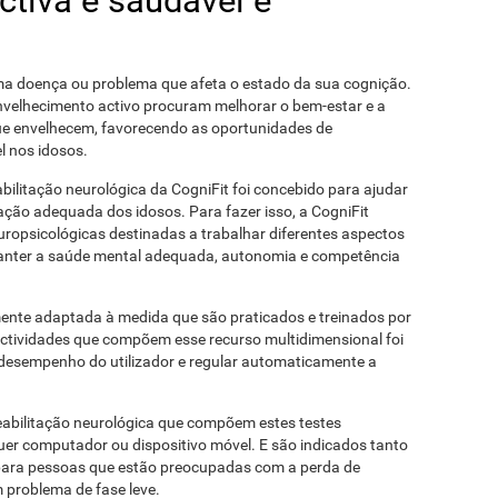
tiva e saudável e
uma doença ou problema que afeta o estado da sua cognição.
nvelhecimento activo procuram melhorar o bem-estar e a
ue envelhecem, favorecendo as oportunidades de
 nos idosos.
ilitação neurológica da CogniFit foi concebido para ajudar
ação adequada dos idosos. Para fazer isso, a CogniFit
europsicológicas destinadas a trabalhar diferentes aspectos
 manter a saúde mental adequada, autonomia e competência
mente adaptada à medida que são praticados e treinados por
actividades que compõem esse recurso multidimensional foi
desempenho do utilizador e regular automaticamente a
reabilitação neurológica que compõem estes testes
er computador ou dispositivo móvel. E são indicados tanto
 para pessoas que estão preocupadas com a perda de
problema de fase leve.