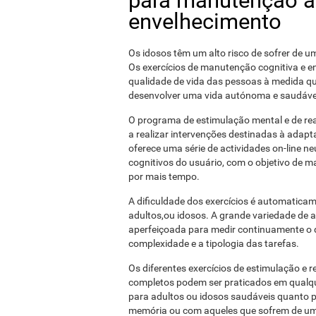
para manutenção ac
envelhecimento
Os idosos têm um alto risco de sofrer de 
Os exercícios de manutenção cognitiva e e
qualidade de vida das pessoas à medida q
desenvolver uma vida autónoma e saudável
O programa de estimulação mental e de reab
a realizar intervenções destinadas à adapt
oferece uma série de actividades on-line n
cognitivos do usuário, com o objetivo de
por mais tempo.
A dificuldade dos exercícios é automatica
adultos,ou idosos. A grande variedade de 
aperfeiçoada para medir continuamente o 
complexidade e a tipologia das tarefas.
Os diferentes exercícios de estimulação e 
completos podem ser praticados em qualqu
para adultos ou idosos saudáveis ​​quanto
memória ou com aqueles que sofrem de um 