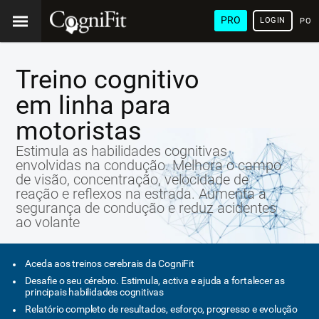
PRO
LOGIN
POR
Treino cognitivo
em linha para
motoristas
Estimula as habilidades cognitivas
envolvidas na condução. Melhora o campo
de visão, concentração, velocidade de
reação e reflexos na estrada. Aumenta a
segurança de condução e reduz acidentes
ao volante
Aceda aos treinos cerebrais da CogniFit
Desafie o seu cérebro. Estimula, activa e ajuda a fortalecer as
principais habilidades cognitivas
Relatório completo de resultados, esforço, progresso e evolução