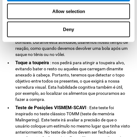
precisão dos movimentos e combinar duas ações (visuais e
manuais) para o mesmo objetivo. A velocidade de resposta
Allow selection
deste teste será de extrema importância, uma vez que será
uma das variáveis ​​a serem medidas.
Deny
Tenisbomba
: Seremos convidados a mover a raquete para
bater as bolas de cores alvo, evitando o resto de bolas e
bombas. Durante esta atividade, usaremos nosso tempo de
reação, como quando devemos devolver uma bola após um
saque no tênis ou no vôlei.
Toque a toupeira
: nos pedirá para atingir a toupeira alvo,
evitando bater o resto ou aqueles que carregam dinamite
anexado à cabeça. Portanto, teremos que detectar o topo
objetivo entre todos os presentes, o que exigirá a nossa
varredura visual. Esta habilidade cognitiva também é útil,
por exemplo, ao localizar os alimentos que procuramos ao
fazer a compra.
Teste de Posições VISMEM-SCAVI
: Este teste foi
inspirado no teste clássico TOMM (teste de memória
Malingering). Este teste irá avaliar a precisão de que o
usuário coloque um estímulo no mesmo lugar que tinha visto
anteriormente. No teste de olhos devem ser fechados