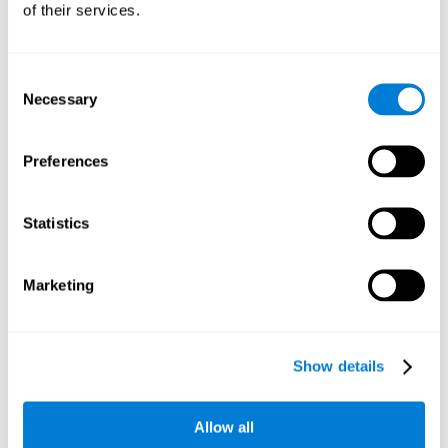
of their services.
calmo onde o sujeito mantém sua atenção no estímulo que
aparece na tela do computador. Esta tarefa ajudará a
avaliar distúrbios comportamentais, tais como inquietação
ou impulsividade, ansiedade e negligência entre outros.
Consent
Necessary
Selection
Explotaglobos
: o objetivo do jogo é explorar todos os
balões passando sobre eles, evitando bombas e áreas
vermelhas. Em níveis avançados, a atividade será um
Preferences
esforço para nossa flexibilidade cognitiva. Em nossa vida
cotidiana também é necessário quando encontramos uma
rua cortada ou quando o telefone pega uma pessoa
Statistics
desconhecida depois de marcar um número de família.
Break pearls
: no jogo mental "Break pérolas "teremos que
mover a plataforma para direcionar a bola para que termine
Marketing
de quebrar todos os tijolos. Para fazer isso, usaremos nossa
atenção focada. Esta capacidade cognitiva é necessária
quando se detecta a presença de carros ou sinais de postos
de gasolina quando entramos na estrada.
Show details
Teste de precisão COOR
: o teste COOR Precisão tem foi
inspirado no Wisconsin Test (Card Sorting Test Manual). A
tarefa foi projetada para que o usuário avalie suas
Allow all
capacidades de coordenação. Será importante controlar a