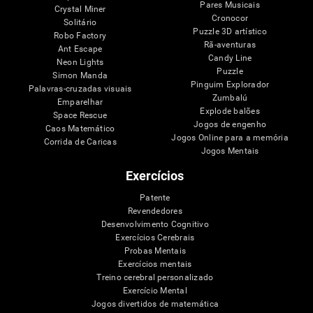
Pares Musicais
Crystal Miner
Cronocor
Solitário
Puzzle 3D artístico
Robo Factory
Rã-aventuras
Ant Escape
Candy Line
Neon Lights
Puzzle
Simon Manda
Pinguim Explorador
Palavras-cruzadas visuais
Zumbalú
Emparelhar
Explode balões
Space Rescue
Jogos de engenho
Caos Matemático
Jogos Online para a memória
Corrida de Caricas
Jogos Mentais
Exercícios
Patente
Revendedores
Desenvolvimento Cognitivo
Exercícios Cerebrais
Probas Mentais
Exercícios mentais
Treino cerebral personalizado
Exercício Mental
Jogos divertidos de matemática