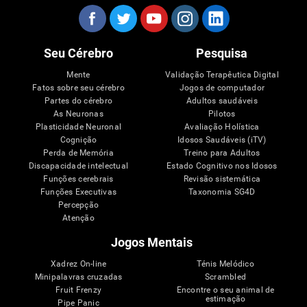
Seu Cérebro
Pesquisa
Mente
Validação Terapêutica Digital
Fatos sobre seu cérebro
Jogos de computador
Partes do cérebro
Adultos saudáveis
As Neuronas
Pilotos
Plasticidade Neuronal
Avaliação Holística
Cognição
Idosos Saudáveis (iTV)
Perda de Memória
Treino para Adultos
Discapacidade intelectual
Estado Cognitivo nos Idosos
Funções cerebrais
Revisão sistemática
Funções Executivas
Taxonomia SG4D
Percepção
Atenção
Jogos Mentais
Xadrez On-line
Ténis Melódico
Minipalavras cruzadas
Scrambled
Fruit Frenzy
Encontre o seu animal de
estimação
Pipe Panic