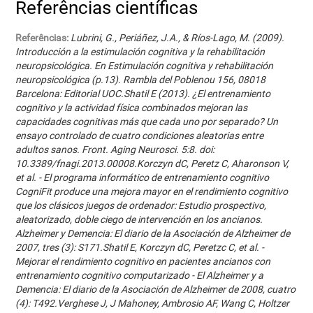
Referências científicas
Referências:
Lubrini, G., Periáñez, J.A., & Ríos-Lago, M. (2009).
Introducción a la estimulación cognitiva y la rehabilitación
neuropsicológica. En Estimulación cognitiva y rehabilitación
neuropsicológica (p.13). Rambla del Poblenou 156, 08018
Barcelona: Editorial UOC.Shatil E (2013). ¿El entrenamiento
cognitivo y la actividad física combinados mejoran las
capacidades cognitivas más que cada uno por separado? Un
ensayo controlado de cuatro condiciones aleatorias entre
adultos sanos. Front. Aging Neurosci. 5:8. doi:
10.3389/fnagi.2013.00008.Korczyn dC, Peretz C, Aharonson V,
et al. - El programa informático de entrenamiento cognitivo
CogniFit produce una mejora mayor en el rendimiento cognitivo
que los clásicos juegos de ordenador: Estudio prospectivo,
aleatorizado, doble ciego de intervención en los ancianos.
Alzheimer y Demencia: El diario de la Asociación de Alzheimer de
2007, tres (3): S171.Shatil E, Korczyn dC, Peretzc C, et al. -
Mejorar el rendimiento cognitivo en pacientes ancianos con
entrenamiento cognitivo computarizado - El Alzheimer y a
Demencia: El diario de la Asociación de Alzheimer de 2008, cuatro
(4): T492.Verghese J, J Mahoney, Ambrosio AF, Wang C, Holtzer