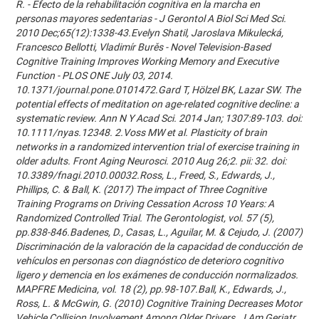
R. - Efecto de la rehabilitación cognitiva en la marcha en
personas mayores sedentarias - J Gerontol A Biol Sci Med Sci.
2010 Dec;65(12):1338-43.Evelyn Shatil, Jaroslava Mikulecká,
Francesco Bellotti, Vladimír Burěs - Novel Television-Based
Cognitive Training Improves Working Memory and Executive
Function - PLOS ONE July 03, 2014.
10.1371/journal.pone.0101472.Gard T, Hölzel BK, Lazar SW. The
potential effects of meditation on age-related cognitive decline: a
systematic review. Ann N Y Acad Sci. 2014 Jan; 1307:89-103. doi:
10.1111/nyas.12348. 2.Voss MW et al. Plasticity of brain
networks in a randomized intervention trial of exercise training in
older adults. Front Aging Neurosci. 2010 Aug 26;2. pii: 32. doi:
10.3389/fnagi.2010.00032.Ross, L., Freed, S., Edwards, J.,
Phillips, C. & Ball, K. (2017) The impact of Three Cognitive
Training Programs on Driving Cessation Across 10 Years: A
Randomized Controlled Trial. The Gerontologist, vol. 57 (5),
pp.838-846.Badenes, D., Casas, L., Aguilar, M. & Cejudo, J. (2007)
Discriminación de la valoración de la capacidad de conducción de
vehículos en personas con diagnóstico de deterioro cognitivo
ligero y demencia en los exámenes de conducción normalizados.
MAPFRE Medicina, vol. 18 (2), pp.98-107.Ball, K., Edwards, J.,
Ross, L. & McGwin, G. (2010) Cognitive Training Decreases Motor
Vehicle Collision Involvement Among Older Drivers. J Am Geriatr