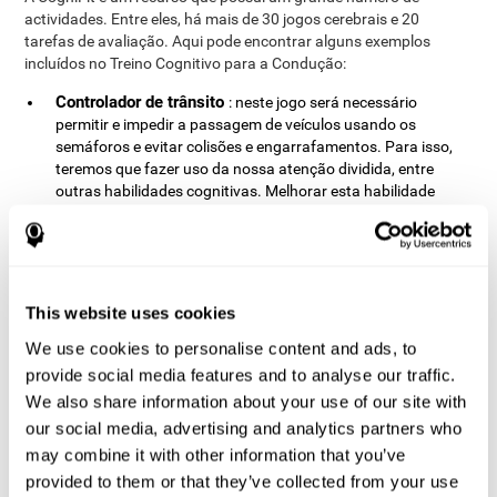
actividades. Entre eles, há mais de 30 jogos cerebrais e 20
tarefas de avaliação. Aqui pode encontrar alguns exemplos
incluídos no Treino Cognitivo para a Condução:
Controlador de trânsito
: neste jogo será necessário
permitir e impedir a passagem de veículos usando os
semáforos e evitar colisões e engarrafamentos. Para isso,
teremos que fazer uso da nossa atenção dividida, entre
outras habilidades cognitivas. Melhorar esta habilidade
cognitiva é muito importante para a nossa vida, uma vez que
nos permite abordar correctamente qualquer tarefa diária
que envolva mais do que uma atividade perceptiva, motora
ou cognitiva ao mesmo tempo, como a condução.
Encruzilhada
: para avançar no jogo, teremos que evitar que
This website uses cookies
as bolas colidem uns com os outros, atirando pedras na
We use cookies to personalise content and ads, to
encruzilhada. Isto requer diferentes habilidades cognitivas,
provide social media features and to analyse our traffic.
como a estimativa. Usamos esta habilidade cognitiva no
nosso dia-a-dia para saber quando temos que começar a
We also share information about your use of our site with
travar para parar no semáforo
our social media, advertising and analytics partners who
Teste intencional FOCU-SHIF
: teste intencional FOCU-
may combine it with other information that you’ve
SHIF baseou-se no teste clássico do Conners (CPT). Para
provided to them or that they’ve collected from your use
uma boa administração do teste, é necessário um lugar