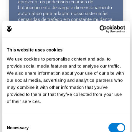
aproveitar os poderosos recursos de
balanceamento de carga e dimensionamento
automático para adaptar nosso sistema às
demandas de tráfego em constante mudança
ao longo do dia, o que significa que podemos
entregar o máximo de nossos usuários
desempenho durante períodos de alto tráfego
sem desperdiçar recursos do servidor durante
períodos de baixo tráfego.
This website uses cookies
A AWS não apenas nos fornece ferramentas
We use cookies to personalise content and ads, to
fantásticas para criar um plano de
provide social media features and to analyse our traffic.
armazenamento de dados poderoso, eficiente
We also share information about your use of our site with
e flexível, mas graças ao WAF (Web
our social media, advertising and analytics partners who
Application Firewall) da Amazon, podemos
may combine it with other information that you’ve
garantir que nossos aplicativos da web
estejam protegidos contra ameaças online.
provided to them or that they’ve collected from your use
of their services.
Otimização do
Consent
Necessary
Selection