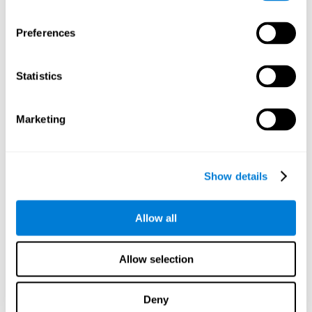
processamento de
dados
Preferences
Com ferramentas de dados como o AWS Glue,
Statistics
podemos refinar, filtrar e processar dados de
novas maneiras poderosas, permitindo
transformar dados brutos em informações
organizadas e valiosas.
Marketing
A criação de bancos de dados virtuais usando
ferramentas como AWS Glue Crawler e AWS
Glue ETL Jobs nos permite criar fontes de
Show details
dados simples, porém poderosas, para uma
variedade de aplicativos internos e externos.
Dessa forma, podemos construir bancos de
Allow all
dados individualizados, projetados
especificamente para atender aos requisitos
de cada aplicação de dados.
Allow selection
Deny