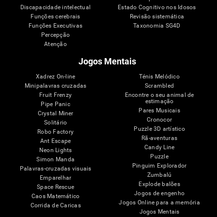
Discapacidade intelectual
Estado Cognitivo nos Idosos
Funções cerebrais
Revisão sistemática
Funções Executivas
Taxonomia SG4D
Percepção
Atenção
Jogos Mentais
Xadrez On-line
Ténis Melódico
Minipalavras cruzadas
Scrambled
Fruit Frenzy
Encontre o seu animal de
estimação
Pipe Panic
Pares Musicais
Crystal Miner
Cronocor
Solitário
Puzzle 3D artístico
Robo Factory
Rã-aventuras
Ant Escape
Candy Line
Neon Lights
Puzzle
Simon Manda
Pinguim Explorador
Palavras-cruzadas visuais
Zumbalú
Emparelhar
Explode balões
Space Rescue
Jogos de engenho
Caos Matemático
Jogos Online para a memória
Corrida de Caricas
Jogos Mentais