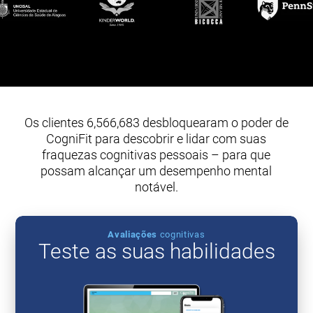
Os clientes 6,566,683 desbloquearam o poder de
CogniFit para descobrir e lidar com suas
fraquezas cognitivas pessoais – para que
possam alcançar um desempenho mental
notável.
Avaliações
cognitivas
Teste as suas habilidades