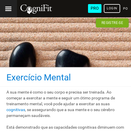
PRO
LOGIN
POR
REGISTRE-SE
Exercício Mental
A sua mente é como o seu corpo e precisa ser treinada. Ao
começar a exercitar a mente e seguir um ótimo programa de
treinamento mental, você pode ajudar a exercitar as suas
cognitivas
, se assegurando que a sua mente e o seu cérebro
permaneçam saudáveis.
Está demonstrado que as capacidades cognitivas diminuem com