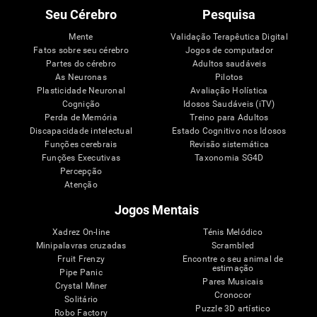
Seu Cérebro
Pesquisa
Mente
Validação Terapêutica Digital
Fatos sobre seu cérebro
Jogos de computador
Partes do cérebro
Adultos saudáveis
As Neuronas
Pilotos
Plasticidade Neuronal
Avaliação Holística
Cognição
Idosos Saudáveis (iTV)
Perda de Memória
Treino para Adultos
Discapacidade intelectual
Estado Cognitivo nos Idosos
Funções cerebrais
Revisão sistemática
Funções Executivas
Taxonomia SG4D
Percepção
Atenção
Jogos Mentais
Xadrez On-line
Ténis Melódico
Minipalavras cruzadas
Scrambled
Fruit Frenzy
Encontre o seu animal de
estimação
Pipe Panic
Pares Musicais
Crystal Miner
Cronocor
Solitário
Puzzle 3D artístico
Robo Factory