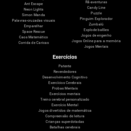
Rã-aventuras
Ant Escape
Candy Line
Neon Lights
Puzzle
Simon Manda
Pinguim Explorador
Palavras-cruzadas visuais
Zumbalú
Emparelhar
Explode balões
Space Rescue
Jogos de engenho
Caos Matemático
Jogos Online para a memória
Corrida de Caricas
Jogos Mentais
Exercícios
Patente
Revendedores
Desenvolvimento Cognitivo
Exercícios Cerebrais
Probas Mentais
Exercícios mentais
Treino cerebral personalizado
Exercício Mental
Jogos divertidos de matemática
Compreensão de leitura
Crianças superdotadas
Batalhas cerebrais