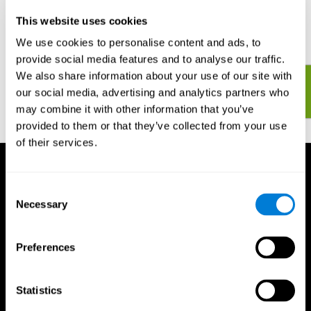
suficiente para ver uma rápida melhoria na saúde geral do seu
This website uses cookies
cérebro. Você pode acompanhar a sua evolução e ver a
quantidade de melhoria ao longo do tempo.
We use cookies to personalise content and ads, to
provide social media features and to analyse our traffic.
We also share information about your use of our site with
Comece a avaliar e treinar o seu cérebro e suas
our social media, advertising and analytics partners who
habilidades cognitivas agora!
may combine it with other information that you’ve
provided to them or that they’ve collected from your use
of their services.
Consent
Necessary
Selection
Preferences
Statistics