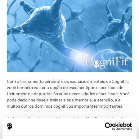
Com o treinamento cerebral e os exercícios mentais de CogniFit,
você também vai ter a opção de escolher tipos específicos de
treinamento adaptados às suas necessidades específicas. Você
pode decidir se deseja treinar a sua memória, a atenção, a
e
muitos outros domínios cognitivos importantes importantes.
Todos os diferentes exercícios mentais estão disponíveis online.
Os diferentes exercícios cerebrais são simples de fazer e
divertidos. Você pode optar por treinar sozinho ou com os
outros. Pasar 20 minutos, 2 ou 3 vezes por semana, pode ser