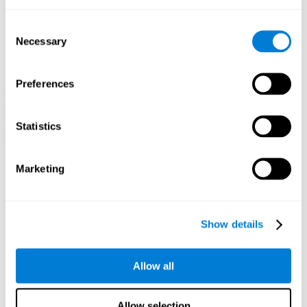
1ª SEMANA
2ª SEMANA
3ª SEMANA
Consent
Necessary
Selection
Preferences
Statistics
Projeção gráfica orientativa de redes neuronais após 3 semanas.
Marketing
O que acontece quando eu não treino
as minhas habilidades cognitivas?
Show details
O nosso cérebro é projetado para economizar recursos, por isso
tende a eliminar conexões que não são utilizadas. Dessa forma,
se uma habilidade cognitiva não for usada normalmente, o
Allow all
cérebro não fornecerá recursos para esse padrão de ativação
neural, tornando-se cada vez mais fraco. Isso nos torna menos
capazes de usar essa função cognitiva, tornando-nos menos
eficazes nas nossas actividades do dia a dia.
Allow selection