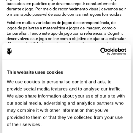
baseados em padrões que devemos repetir constantemente
durante o jogo. Por meio do reconhecimento visual, devemos agir
o mais rápido possível de acordo com as instruções fornecidas.
Existem muitas variedades de jogos de correspondência, de
jogos de palavras a matemática e jogos de imagem, como o
Emparelhar. Tendo este tipo de jogo como referência, a CogniFit
desenvolveu este jogo online com o objetivo de ajudar a estimular
diferentes habilidades cognitivas de uma forma muito divertida.
Como o jogo cerebral “Emparelhar”
melhora as minhas habilidades
cognitivas?
This website uses cookies
Jogar jogos como Emparelhar da CogniFit estimula um padrão
We use cookies to personalise content and ads, to
específico de ativação neural. Repetir e treinar esse padrão de
provide social media features and to analyse our traffic.
forma consistente pode ajudar a criar novas sinapses e ajudar os
circuitos neurais a reorganizar e recuperar funções cognitivas
We also share information about your use of our site with
enfraquecidas ou danificadas.
our social media, advertising and analytics partners who
O jogo Emparelhar ajuda a exercitar a inibição e a percepção
may combine it with other information that you’ve
visual. A estimulação consistente dessas habilidades pode
provided to them or that they’ve collected from your use
ajudar a criar novas sinapses, reorganizar os circuitos neurais e
of their services.
melhorar as funções cognitivas.