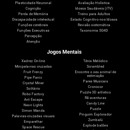
Plasticidade Neuronal
Avaliação Holística
Cognição
Idosos Saudáveis (iTV)
Perda de Memória
Treino para Adultos
Discapacidade intelectual
Estado Cognitivo nos Idosos
Funções cerebrais
Revisão sistemática
Funções Executivas
Taxonomia SG4D
Percepção
Atenção
Jogos Mentais
Xadrez On-line
Ténis Melódico
Minipalavras cruzadas
Scrambled
Fruit Frenzy
Encontre o seu animal de
estimação
Pipe Panic
Pares Musicais
Crystal Miner
Cronocor
Solitário
Puzzle 3D artístico
Robo Factory
Rã-aventuras
Ant Escape
Candy Line
Neon Lights
Puzzle
Simon Manda
Pinguim Explorador
Palavras-cruzadas visuais
Zumbalú
Emparelhar
Explode balões
Space Rescue