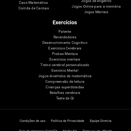
Jogos de engenho
Caos Matemático
Jogos Online para a memória
Corrida de Caricas
Jogos Mentais
Exercícios
Patente
Revendedores
Desenvolvimento Cognitivo
Exercícios Cerebrais
Probas Mentais
Exercícios mentais
Treino cerebral personalizado
Exercício Mental
Jogos divertidos de matemática
Compreensão de leitura
Crianças superdotadas
Batalhas cerebrais
Teste de QI
Condições de uso
Política de Privacidade
Equipe Diretiva
Sala de imprensa CogniFit
Media Kit
Torne-se um afiliado