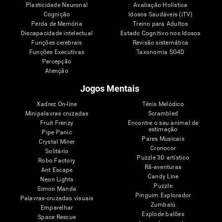
Plasticidade Neuronal
Avaliação Holística
Cognição
Idosos Saudáveis (iTV)
Perda de Memória
Treino para Adultos
Discapacidade intelectual
Estado Cognitivo nos Idosos
Funções cerebrais
Revisão sistemática
Funções Executivas
Taxonomia SG4D
Percepção
Atenção
Jogos Mentais
Xadrez On-line
Ténis Melódico
Minipalavras cruzadas
Scrambled
Fruit Frenzy
Encontre o seu animal de
estimação
Pipe Panic
Pares Musicais
Crystal Miner
Cronocor
Solitário
Puzzle 3D artístico
Robo Factory
Rã-aventuras
Ant Escape
Candy Line
Neon Lights
Puzzle
Simon Manda
Pinguim Explorador
Palavras-cruzadas visuais
Zumbalú
Emparelhar
Explode balões
Space Rescue