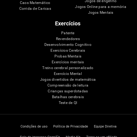
Jogos de engenho
Caos Matemático
Jogos Online para a memória
Corrida de Caricas
Jogos Mentais
Exercícios
Patente
Revendedores
Desenvolvimento Cognitivo
Exercícios Cerebrais
Probas Mentais
Exercícios mentais
Treino cerebral personalizado
Exercício Mental
Jogos divertidos de matemática
Compreensão de leitura
Crianças superdotadas
Batalhas cerebrais
Teste de QI
Condições de uso
Política de Privacidade
Equipe Diretiva
Sala de imprensa CogniFit
Media Kit
Torne-se um afiliado