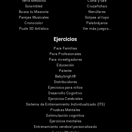
Tenis Melódico
Corta y cae
Scrambled
Cruzafichas
Busca tu Mascota
Nenúfares
Parejas Musicales
Golpea al topo
Cronocolor
Palabrájaros
Puzle 3D Artístico
Ver más juegos...
Ejercicios
Para Familias
Para Profesionales
Para investigadores
Educación
Patente
Babybright®
Distribuidores
Ejercicios para niños
Desarrollo Cognitivo
Ejercicios Cerebrales
Sistema de Entrenamiento Individualizado (ITS)
Pruebas Mentales
Estimulación cognitiva
Ejercicios mentales
Entrenamiento cerebral personalizado