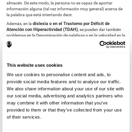
almacén. De este modo, la persona no es capaz de aportar
información alguna (tal vez información muy general) acerca de
la palabra que está intentando decir.
dislexia o en el Trastorno por Déficit de
Además, en la
Atención con Hiperactividad (TDAH)
, se pueden dar también
problemas en la Denominación de palabras o en la velocidad en la
que se lleva a cabo esta tarea.
¿Cómo medir y evaluar la
capacidad de denominación?
This website uses cookies
We use cookies to personalise content and ads, to
La denominación resulta crítica para la comunicación y
provide social media features and to analyse our traffic.
aprendizaje. Es clave en la eficiencia y en la comprensión del
We also share information about your use of our site with
lenguaje. En cualquier situación en la que necesitemos referirnos
our social media, advertising and analytics partners who
a algo, vamos a emplear la denominación.
may combine it with other information that you’ve
A través de una
evaluación neuropsicológica completa
se puede
provided to them or that they’ve collected from your use
valorar de una manera eficaz y fiable un largo rango de funciones
cognitivas, entre ellas, la capacidad de denominación. En
of their services.
concreto, para evaluar la capacidad de denominación, contamos
con diferentes tareas, que permiten valorar con precisión la