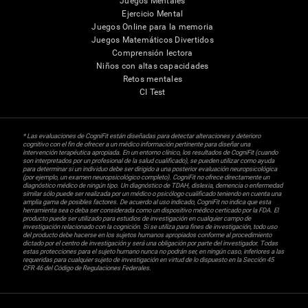
Juegos Mentales
Ejercicio Mental
Juegos Online para la memoria
Juegos Matemáticos Divertidos
Comprensión lectora
Niños con altas capacidades
Retos mentales
CI Test
* Las evaluaciones de CogniFit están diseñadas para detectar alteraciones y deterioro
cognitivo con el fin de ofrecer a un médico información pertinente para diseñar una
intervención terapéutica apropiada. En un entorno clínico, los resultados de CogniFit (cuando
son interpretados por un profesional de la salud cualificado), se pueden utilizar como ayuda
para determinar si un individuo debe ser dirigido a una posterior evaluación neuropsicológica
(por ejemplo, un examen neuropsicológico completo). CogniFit no ofrece directamente un
diagnóstico médico de ningún tipo. Un diagnóstico de TDAH, dislexia, demencia o enfermedad
similar sólo puede ser realizada por un médico o psicólogo cualificado teniendo en cuenta una
amplia gama de posibles factores. De acuerdo al uso indicado, CogniFit no indica que esta
herramienta sea o deba ser considerada como un dispositivo médico certicado por la FDA. El
producto puede ser utilizado para estudios de investigación en cualquier campo de
investigación relacionado con la cognición. Si se utiliza para fines de investigación, todo uso
del producto debe hacerse en los sujetos humanos apropiados conforme al procedimiento
dictado por el centro de investigación y será una obligación por parte del investigador. Todas
estas protecciones para el sujeto humano nunca no podrán ser, en ningún caso, inferiores a las
requeridas para cualquier sujeto de investigación en virtud de lo dispuesto en la Sección 45
CFR 46 del Código de Regulaciones Federales.