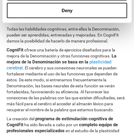
¿Cómo mejorar la capacidad de
Deny
Denominación?
Todas las habilidades cognitivas, entre ellas la Denominación,
pueden ser aprendidas, entrenadas y mejoradas. En CogniFit
damos la posibilidad de hacerlo de manera profesional.
CogniFit
ofrece una batería de ejercicios diseñados para la
La
mejora de la Denominación y otras funciones cognitivas.
mejora de la Denominación se basa en la
plasticidad
cerebral
. El cerebro y sus conexiones neuronales se pueden
fortalecer mediante el uso de las funciones que dependen de
éstos. De este modo, si entrenamos frecuentemente la
Denominación, las bases neurales de esta función se verán
fortalecidas, favoreciendo su eficiencia. Al favorecer las
conexiones de las palabras con las que existen dificultades, será
más fácil para el cerebro el acceder al almacén léxico para
recuperar el nombre de la palabra que estamos buscando.
programa de estimulación cognitiva de
La creación del
CogniFit
completo equipo de
ha sido llevada a cabo por un
profesionales especializados
en el estudio de la plasticidad