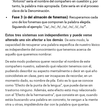
“Antonio” sería el nombre del compañero en cuestión y, por
tanto, la palabra más apropiada. Este sería en sí el proceso
clave de la Denominación.
Fase 3 (o del almacén de fonemas)
: Recuperamos cada
uno de los fonemas que componen la palabra elegida.
Siguiendo el ejemplo: “/a/, /n/, /t/, /o/, /n/, /i/, /o/”.
Estos tres sistemas son independientes y puede verse
alterado uno sin afectar a los demás
. De este modo, la
capacidad de recuperar una palabra específica de nuestro léxico
es independiente del conocimiento que tenemos acerca de
aquello que queremos nombrar.
De este modo podemos querer recordar el nombre de este
compañero nuestro, sabiendo qué relación tenemos con él,
pudiendo describir su aspecto mentalmente o decir en qué año
coincidisteis en clase, pero ser incapaces de recordar, en un
momento dado, su nombre de pila. Esto es lo que se conoce
como “Efecto de la punta de la lengua”, que puede darse sin
trastorno ninguno. Además, este efecto está muy relacionado
con el “Efecto de la hermanastra”, que consiste en que, cuando
estás buscando una palabra en concreto, te vengan a la mente
otra u otras, impidiéndote dar con la palabra que querías.