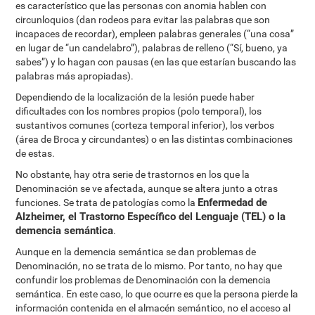
es característico que las personas con anomia hablen con
circunloquios (dan rodeos para evitar las palabras que son
incapaces de recordar), empleen palabras generales (“una cosa”
en lugar de “un candelabro”), palabras de relleno (“Sí, bueno, ya
sabes”) y lo hagan con pausas (en las que estarían buscando las
palabras más apropiadas).
Dependiendo de la localización de la lesión puede haber
dificultades con los nombres propios (polo temporal), los
sustantivos comunes (corteza temporal inferior), los verbos
(área de Broca y circundantes) o en las distintas combinaciones
de estas.
No obstante, hay otra serie de trastornos en los que la
Denominación se ve afectada, aunque se altera junto a otras
Enfermedad de
funciones. Se trata de patologías como la
Alzheimer, el Trastorno Específico del Lenguaje (TEL) o la
demencia semántica
.
Aunque en la demencia semántica se dan problemas de
Denominación, no se trata de lo mismo. Por tanto, no hay que
confundir los problemas de Denominación con la demencia
semántica. En este caso, lo que ocurre es que la persona pierde la
información contenida en el almacén semántico, no el acceso al