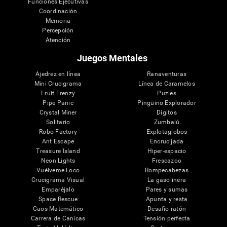
Funciones Ejecutivas
Coordinación
Memoria
Percepción
Atención
Juegos Mentales
Ajedrez en línea
Ranaventuras
Mini Crucigrama
Línea de Caramelos
Fruit Frenzy
Puzles
Pipe Panic
Pingüino Explorador
Crystal Miner
Dígitos
Solitario
Zumbalú
Robo Factory
Explotaglobos
Ant Escape
Encrucijada
Treasure Island
Hiper-espacio
Neon Lights
Frescazoo
Vuélveme Loco
Rompecabezas
Crucigrama Visual
La gasolinera
Emparéjalo
Pares y sumas
Space Rescue
Apunta y resta
Caos Matemático
Desafío ratón
Carrera de Canicas
Tensión perfecta