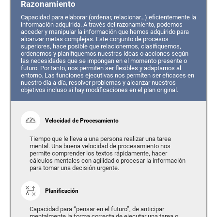
Razonamiento
Capacidad para elaborar (ordenar, relacionar…) eficientemente la
información adquirida. A través del razonamiento, podemos
acceder y manipular la información que hemos adquirido para
alcanzar metas complejas. Este conjunto de procesos
superiores, hace posible que relacionemos, clasifiquemos,
ordenemos y planifiquemos nuestras ideas o acciones según
las necesidades que se impongan en el momento presente o
futuro. Por tanto, nos permiten ser flexibles y adaptarnos al
entorno. Las funciones ejecutivas nos permiten ser eficaces en
nuestro día a día, resolver problemas y alcanzar nuestros
objetivos incluso si hay modificaciones en el plan original.
Velocidad de Procesamiento
Tiempo que le lleva a una persona realizar una tarea
mental. Una buena velocidad de procesamiento nos
permite comprender los textos rápidamente, hacer
cálculos mentales con agilidad o procesar la información
para tomar una decisión urgente.
Planificación
Capacidad para “pensar en el futuro”, de anticipar
mentalmente la forma correcta de ejecutar una tarea o