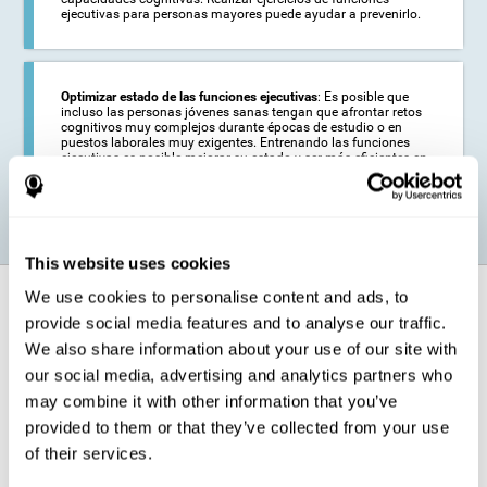
ejecutivas para personas mayores puede ayudar a prevenirlo.
Optimizar estado de las funciones ejecutivas
: Es posible que
incluso las personas jóvenes sanas tengan que afrontar retos
cognitivos muy complejos durante épocas de estudio o en
puestos laborales muy exigentes. Entrenando las funciones
ejecutivas es posible mejorar su estado y ser más eficientes en
estas actividades.
This website uses cookies
We use cookies to personalise content and ads, to
¿Cómo fortalece la función cognitiva?
provide social media features and to analyse our traffic.
We also share information about your use of our site with
El entrenamiento para las funciones ejecutivas de
CogniFit pondrá a
prueba nuestras capacidades cognitivas
a través de sencillas
our social media, advertising and analytics partners who
actividades online. Para completar exitosamente estas tareas,
may combine it with other information that you’ve
tendremos que realizar un
esfuerzo creciente relacionado con
nuestras funciones ejecutivas
.
provided to them or that they’ve collected from your use
Las áreas de nuestro cerebro implicadas en las funciones ejecutivas
of their services.
van a ser estimuladas como consecuencia del programa de
entrenamiento para el razonamiento. Esta estimulación
permite