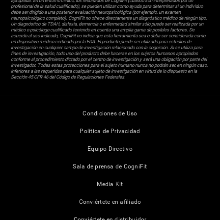
apropiada. En un entorno clínico, los resultados de CogniFit (cuando son interpretados por un
profesional de la salud cualificado), se pueden utilizar como ayuda para determinar si un individuo
debe ser dirigido a una posterior evaluación neuropsicológica (por ejemplo, un examen
neuropsicológico completo). CogniFit no ofrece directamente un diagnóstico médico de ningún tipo.
Un diagnóstico de TDAH, dislexia, demencia o enfermedad similar sólo puede ser realizada por un
médico o psicólogo cualificado teniendo en cuenta una amplia gama de posibles factores. De
acuerdo al uso indicado, CogniFit no indica que esta herramienta sea o deba ser considerada como
un dispositivo médico certicado por la FDA. El producto puede ser utilizado para estudios de
investigación en cualquier campo de investigación relacionado con la cognición. Si se utiliza para
fines de investigación, todo uso del producto debe hacerse en los sujetos humanos apropiados
conforme al procedimiento dictado por el centro de investigación y será una obligación por parte del
investigador. Todas estas protecciones para el sujeto humano nunca no podrán ser, en ningún caso,
inferiores a las requeridas para cualquier sujeto de investigación en virtud de lo dispuesto en la
Sección 45 CFR 46 del Código de Regulaciones Federales.
Condiciones de Uso
Política de Privacidad
Equipo Directivo
Sala de prensa de CogniFit
Media Kit
Conviértete en afiliado
Conviértete en distribuidor