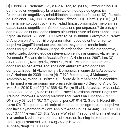
[1] Lubrini, G., Periáñez, J.A., & Ríos-Lago, M. (2009). Introducción a la
estimulación cognitiva y la rehabilitación neuropsicológica. En
Estimulación cognitiva y rehabilitación neuropsicológica (p.13). Rambla
del Poblenou 156, 08018 Barcelona: Editorial UOC. Shatil E (2013). ¿El
entrenamiento cognitivo y la actividad física combinados mejoran las
capacidades cognitivas más que cada uno por separado? Un ensayo
controlado de cuatro condiciones aleatorias entre adultos sanos. Front.
Aging Neurosci. 5:8. doi: 10.3389/fnagi.2013.00008. Korczyn dC, Peretz
C, Aharonson V, et al. - El programa informático de entrenamiento
cognitivo CogniFit produce una mejora mayor en el rendimiento
cognitivo que los clásicos juegos de ordenador: Estudio prospectivo,
aleatorizado, doble ciego de intervención en los ancianos. Alzheimer y
Demencia: El diario de la Asociación de Alzheimer de 2007, tres (3):
S171. Shatil E, Korczyn dC, Peretz C, et al. - Mejorar el rendimiento
cognitivo en pacientes ancianos con entrenamiento cognitivo
computarizado - El Alzheimer y a Demencia: El diario de la Asociación
de Alzheimer de 2008, cuatro (4): T492. Verghese J, J Mahoney,
Ambrosio AF, Wang C, Holtzer R. - Efecto de la rehabilitación cognitiva
en la marcha en personas mayores sedentarias - J Gerontol A Biol Sci
Med Sci. 2010 Dec;65(12):1338-43. Evelyn Shatil, Jaroslava Mikulecká,
Francesco Bellotti, Vladimír Burěs - Novel Television-Based Cognitive
Training Improves Working Memory and Executive Function - PLOS
ONE July 03, 2014. 10.1371/journal.pone.0101472. Gard T, Hölzel BK,
Lazar SW. The potential effects of meditation on age-related cognitive
decline: a systematic review. Ann N Y Acad Sci. 2014 Jan; 1307:89-103.
doi: 10.1111/nyas.12348. 2. Voss MW et al. Plasticity of brain networks
in a randomized intervention trial of exercise training in older adults.
Front Aging Neurosci. 2010 Aug 26;2. pii: 32. doi:
10.3389/fnagi.2010.00032.