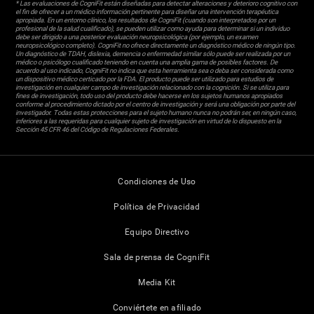
* Las evaluaciones de CogniFit están diseñadas para detectar alteraciones y deterioro cognitivo con
el fin de ofrecer a un médico información pertinente para diseñar una intervención terapéutica
apropiada. En un entorno clínico, los resultados de CogniFit (cuando son interpretados por un
profesional de la salud cualificado), se pueden utilizar como ayuda para determinar si un individuo
debe ser dirigido a una posterior evaluación neuropsicológica (por ejemplo, un examen
neuropsicológico completo). CogniFit no ofrece directamente un diagnóstico médico de ningún tipo.
Un diagnóstico de TDAH, dislexia, demencia o enfermedad similar sólo puede ser realizada por un
médico o psicólogo cualificado teniendo en cuenta una amplia gama de posibles factores. De
acuerdo al uso indicado, CogniFit no indica que esta herramienta sea o deba ser considerada como
un dispositivo médico certicado por la FDA. El producto puede ser utilizado para estudios de
investigación en cualquier campo de investigación relacionado con la cognición. Si se utiliza para
fines de investigación, todo uso del producto debe hacerse en los sujetos humanos apropiados
conforme al procedimiento dictado por el centro de investigación y será una obligación por parte del
investigador. Todas estas protecciones para el sujeto humano nunca no podrán ser, en ningún caso,
inferiores a las requeridas para cualquier sujeto de investigación en virtud de lo dispuesto en la
Sección 45 CFR 46 del Código de Regulaciones Federales.
Condiciones de Uso
Política de Privacidad
Equipo Directivo
Sala de prensa de CogniFit
Media Kit
Conviértete en afiliado