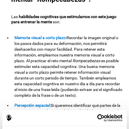
Las
habilidades cognitivas que estimulamos con este juego
para entrenar la mente
son:
Memoria visual a corto plazo:
Recordar la imagen original o
los pasos dados para su deformación, nos permitirá
deshacerlos con mayor facilidad. Para retener esta
información, empleamos nuestra memoria visual a corto
plazo. Al practicar el reto mental
Rompecabezas
es posible
estimular esta capacidad cognitiva. Una buena memoria
visual a corto plazo permite retener información visual
durante un corto periodo de tiempo. También empleamos
esta capacidad cognitiva en nuestro día a día para recordar
el inicio de una frase leída (pudiendo extraer así el significado
completo de la frase o de un texto).
Percepción espacial:
Si queremos identificar qué partes de la
imagen van en cada punto de la cuadrícula, haremos uso de
nuestra percepción espacial. Por tanto, repetir
adecuadamente este proceso nos ayudará a fortalecer esta
capacidad cognitiva. Mejorar nuestra percepción espacial