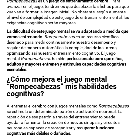
Rompecabezas
es un
juego de entrenamiento cerebral
. Para
avanzar en el juego, tendremos que desplazar las fichas para que
vuelvan a formar la imagen inicial. No obstante, según aumente
el nivel de complejidad de este juego de entrenamiento mental, las
exigencias cognitivas serán mayores.
La dificultad de este juego mental se va adaptando a medida que
vamos entrenando
.
Rompecabezas
es un recurso científico
diseñado para medir continuamente nuestro desempeño y
regular de manera automática la complejidad de las tareas,
optimizando así nuestro entrenamiento cognitivo. El juego
mental
Rompecabezas
ha sido
perfeccionado para que niños,
adultos y mayores entrenen y estimulen capacidades cognitivas
esenciales
.
¿Cómo mejora el juego mental
“Rompecabezas” mis habilidades
cognitivas?
Al entrenar el cerebro con juegos mentales como
Rompecabezas
se estimula un determinado patrón de activación neuronal. La
repetición de ese patrón a través del entrenamiento puede
ayudar a fomentar la creación de nuevas sinapsis y circuitos
neuronales capaces de reorganizar y
recuperar funciones
cognitivas más débiles o dañadas
.