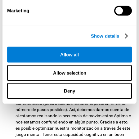
pasos automáticos que debemos seguir para realizar una
actividad.
Marketing
Memoria contextual:
Recordar la composición original de la
imagen es útil para resolver el rompecabezas. Recordar la
forma en la que se nos presenta la información es útil en
Show details
nuestro día a día, por ejemplo, para recordar si la fuente de
nuestra información es fiable o no.
Allow all
Otras capacidades cognitivas
relevantes son:
Allow selection
Monitorización:
En el juego de entrenamiento cerebral
Deny
Rompecabezas
es muy importante asegurarse de que
estamos siguiendo los pasos correctos, que no nos estamos
confundiendo (pues debemos resolver el puzle en el menor
número de pasos posibles). Así, debemos darnos cuenta de
si estamos realizando la secuencia de movimientos óptima o
nos estamos confundiendo en algún punto. Gracias a esto,
es posible optimizar nuestra monitorización a través de este
juego mental. Tener esta capacidad cognitiva en un buen