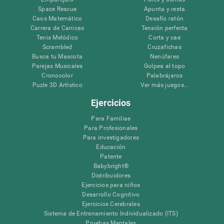
Space Rescue
Apunta y resta
Caos Matemático
Desafío ratón
Carrera de Canicas
Tensión perfecta
Tenis Melódico
Corta y cae
Scrambled
Cruzafichas
Busca tu Mascota
Nenúfares
Parejas Musicales
Golpea al topo
Cronocolor
Palabrájaros
Puzle 3D Artístico
Ver más juegos...
Ejercicios
Para Familias
Para Profesionales
Para investigadores
Educación
Patente
Babybright®
Distribuidores
Ejercicios para niños
Desarrollo Cognitivo
Ejercicios Cerebrales
Sistema de Entrenamiento Individualizado (ITS)
Pruebas Mentales