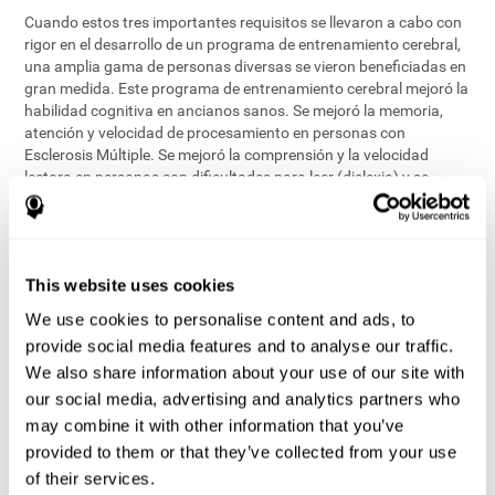
Cuando estos tres importantes requisitos se llevaron a cabo con
rigor en el desarrollo de un programa de entrenamiento cerebral,
una amplia gama de personas diversas se vieron beneficiadas en
gran medida. Este programa de entrenamiento cerebral mejoró la
habilidad cognitiva en ancianos sanos. Se mejoró la memoria,
atención y velocidad de procesamiento en personas con
Esclerosis Múltiple. Se mejoró la comprensión y la velocidad
lectora en personas con dificultades para leer (dislexia) y se
mejoró la marcha y la movilidad en personas con riesgos de
caídas.
La ciencia de la formación del cerebro es un apasionante viaje de
This website uses cookies
descubrimiento que nos lleva a un intenso debate. Gracias a una
tecnología cada vez más sofisticada y a una mejora del
We use cookies to personalise content and ads, to
conocimiento interdisciplinario, podemos explorar cuáles son las
provide social media features and to analyse our traffic.
mejores condiciones y circunstancias para preservar nuestra
We also share information about your use of our site with
salud mental. En este camino observamos el entrenamiento
relacionado con la actividad cerebral a nivel celular y macro-
our social media, advertising and analytics partners who
celular. Estudiamos la neurogénesis (la creación de nuevas
may combine it with other information that you’ve
células cerebrales) tras el entrenamiento cognitivo. Descubrimos
provided to them or that they’ve collected from your use
cómo se producen mecanismos neuronales de compensación
of their services.
después de la formación del cerebro (las regiones cerebrales que