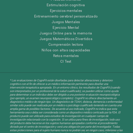
Estimulación cognitiva
Ejercicios mentales
Entrenamiento cerebral personalizado
Juegos Mentales
Ejercicio Mental
Juegos Online para la memoria
Juegos Matemáticos Divertidos
Comprensión lectora
Niños con altas capacidades
Retos mentales
CI Test
* Las evaluaciones de CogniFit están diseñadas para detectar alteraciones y deterioro
cognitivo con el fin de ofrecer a un médico información pertinente para diseñar una
intervención terapéutica apropiada. En un entorno clínico, los resultados de CogniFit (cuando
son interpretados por un profesional de la salud cualificado), se pueden utilizar como ayuda
para determinar si un individuo debe ser dirigido a una posterior evaluación neuropsicológica
(por ejemplo, un examen neuropsicológico completo). CogniFit no ofrece directamente un
diagnóstico médico de ningún tipo. Un diagnóstico de TDAH, dislexia, demencia o enfermedad
similar sólo puede ser realizada por un médico o psicólogo cualificado teniendo en cuenta una
amplia gama de posibles factores. De acuerdo al uso indicado, CogniFit no indica que esta
herramienta sea o deba ser considerada como un dispositivo médico certicado por la FDA. El
producto puede ser utilizado para estudios de investigación en cualquier campo de
investigación relacionado con la cognición. Si se utiliza para fines de investigación, todo uso
del producto debe hacerse en los sujetos humanos apropiados conforme al procedimiento
dictado por el centro de investigación y será una obligación por parte del investigador. Todas
estas protecciones para el sujeto humano nunca no podrán ser, en ningún caso, inferiores a las