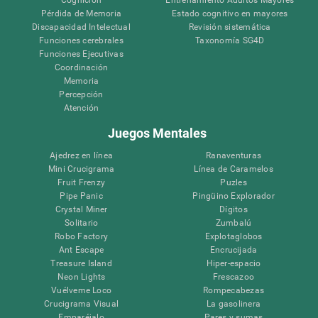
Pérdida de Memoria
Estado cognitivo en mayores
Discapacidad Intelectual
Revisión sistemática
Funciones cerebrales
Taxonomía SG4D
Funciones Ejecutivas
Coordinación
Memoria
Percepción
Atención
Juegos Mentales
Ajedrez en línea
Ranaventuras
Mini Crucigrama
Línea de Caramelos
Fruit Frenzy
Puzles
Pipe Panic
Pingüino Explorador
Crystal Miner
Dígitos
Solitario
Zumbalú
Robo Factory
Explotaglobos
Ant Escape
Encrucijada
Treasure Island
Hiper-espacio
Neon Lights
Frescazoo
Vuélveme Loco
Rompecabezas
Crucigrama Visual
La gasolinera
Emparéjalo
Pares y sumas