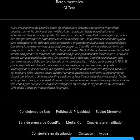
Retos mentales
CI Test
* Las evaluaciones de CogniFit están diseñadas para detectar alteraciones y deterioro
cognitivo con el fin de ofrecer a un médico información pertinente para diseñar una
intervención terapéutica apropiada. En un entorno clínico, los resultados de CogniFit (cuando
son interpretados por un profesional de la salud cualificado), se pueden utilizar como ayuda
para determinar si un individuo debe ser dirigido a una posterior evaluación neuropsicológica
(por ejemplo, un examen neuropsicológico completo). CogniFit no ofrece directamente un
diagnóstico médico de ningún tipo. Un diagnóstico de TDAH, dislexia, demencia o enfermedad
similar sólo puede ser realizada por un médico o psicólogo cualificado teniendo en cuenta una
amplia gama de posibles factores. De acuerdo al uso indicado, CogniFit no indica que esta
herramienta sea o deba ser considerada como un dispositivo médico certicado por la FDA. El
producto puede ser utilizado para estudios de investigación en cualquier campo de
investigación relacionado con la cognición. Si se utiliza para fines de investigación, todo uso
del producto debe hacerse en los sujetos humanos apropiados conforme al procedimiento
dictado por el centro de investigación y será una obligación por parte del investigador. Todas
estas protecciones para el sujeto humano nunca no podrán ser, en ningún caso, inferiores a las
requeridas para cualquier sujeto de investigación en virtud de lo dispuesto en la Sección 45
CFR 46 del Código de Regulaciones Federales.
Condiciones de Uso
Política de Privacidad
Equipo Directivo
Sala de prensa de CogniFit
Media Kit
Conviértete en afiliado
Conviértete en distribuidor
Contacto
Ayuda