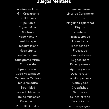
Juegos Mentales
Ajedrez en línea
Ranaventuras
Mini Crucigrama
Línea de Caramelos
Fruit Frenzy
Puzles
Pipe Panic
Pingüino Explorador
Crystal Miner
Dígitos
Solitario
Zumbalú
Robo Factory
Explotaglobos
Ant Escape
Encrucijada
Treasure Island
Hiper-espacio
Neon Lights
Frescazoo
Vuélveme Loco
Rompecabezas
Crucigrama Visual
La gasolinera
Emparéjalo
Pares y sumas
Space Rescue
Apunta y resta
Caos Matemático
Desafío ratón
Carrera de Canicas
Tensión perfecta
Tenis Melódico
Corta y cae
Scrambled
Cruzafichas
Busca tu Mascota
Nenúfares
Parejas Musicales
Golpea al topo
Cronocolor
Palabrájaros
Puzle 3D Artístico
Ver más juegos...