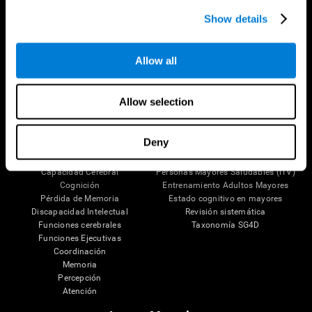
Síguenos en
Show details
Allow all
Tu Cerebro
Investigación
Allow selection
El Cerebro Humano
Validación de las Terapias Digitales
Mente y Cerebro
Juegos de Ordenador
Partes del cerebro
Adultos Sanos
Deny
Las Neuronas
Pilotos
Plasticidad Neuronal
Evaluación Holistica
Capacidad Cerebral
Personas Mayores Saludables (iTV)
Cognición
Entrenamiento Adultos Mayores
Pérdida de Memoria
Estado cognitivo en mayores
Discapacidad Intelectual
Revisión sistemática
Funciones cerebrales
Taxonomía SG4D
Funciones Ejecutivas
Coordinación
Memoria
Percepción
Atención