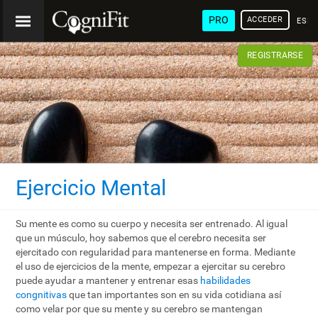
PRO
ACCEDER
ESP
REGISTRARSE
Ejercicio Mental
Su mente es como su cuerpo y necesita ser entrenado. Al igual
que un músculo, hoy sabemos que el cerebro necesita ser
ejercitado con regularidad para mantenerse en forma. Mediante
el uso de ejercicios de la mente, empezar a ejercitar su cerebro
puede ayudar a mantener y entrenar esas
habilidades
congnitivas
que tan importantes son en su vida cotidiana así
como velar por que su mente y su cerebro se mantengan