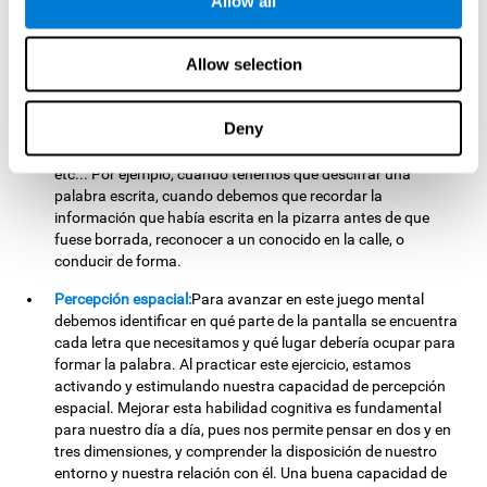
Allow all
ordenar las letras que componen nuestra palabra objetivo.
Para ello, debemos recordar dónde se encontraba
posicionada cada letra e identificarla rápidamente. Al
Allow selection
practicar este ejercicio estamos estimulando y ayudando a
fortalecer nuestra capacidad de memoria visual a corto
plazo. Mejorar esta habilidad cognitiva es esencial para
Deny
nuestro día a día, pues nos permite retener mentalmente
importante información como letras, figuras, colores, caras,
etc... Por ejemplo, cuando tenemos que descifrar una
palabra escrita, cuando debemos que recordar la
información que había escrita en la pizarra antes de que
fuese borrada, reconocer a un conocido en la calle, o
conducir de forma.
Percepción espacial:
Para avanzar en este juego mental
debemos identificar en qué parte de la pantalla se encuentra
cada letra que necesitamos y qué lugar debería ocupar para
formar la palabra. Al practicar este ejercicio, estamos
activando y estimulando nuestra capacidad de percepción
espacial. Mejorar esta habilidad cognitiva es fundamental
para nuestro día a día, pues nos permite pensar en dos y en
tres dimensiones, y comprender la disposición de nuestro
entorno y nuestra relación con él. Una buena capacidad de