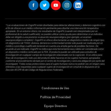
* Las evaluaciones de CogniFit están diseñadas para detectar alteraciones y deterioro cognitivo con
el fin de ofrecer a un médico información pertinente para diseñar una intervención terapéutica
apropiada. En un entorno clínico, los resultados de CogniFit (cuando son interpretados por un
profesional de la salud cualificado), se pueden utilizar como ayuda para determinar si un individuo
debe ser dirigido a una posterior evaluación neuropsicológica (por ejemplo, un examen
neuropsicológico completo). CogniFit no ofrece directamente un diagnóstico médico de ningún tipo.
Un diagnóstico de TDAH, dislexia, demencia o enfermedad similar sólo puede ser realizada por un
médico o psicólogo cualificado teniendo en cuenta una amplia gama de posibles factores. De
acuerdo al uso indicado, CogniFit no indica que esta herramienta sea o deba ser considerada como
un dispositivo médico certicado por la FDA. El producto puede ser utilizado para estudios de
investigación en cualquier campo de investigación relacionado con la cognición. Si se utiliza para
fines de investigación, todo uso del producto debe hacerse en los sujetos humanos apropiados
conforme al procedimiento dictado por el centro de investigación y será una obligación por parte del
investigador. Todas estas protecciones para el sujeto humano nunca no podrán ser, en ningún caso,
inferiores a las requeridas para cualquier sujeto de investigación en virtud de lo dispuesto en la
Sección 45 CFR 46 del Código de Regulaciones Federales.
Condiciones de Uso
Política de Privacidad
Equipo Directivo