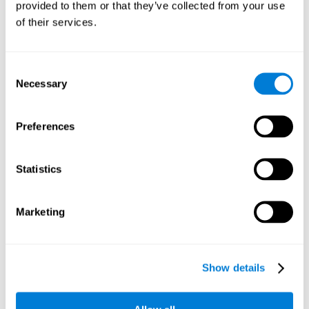
provided to them or that they’ve collected from your use
of their services.
Flexibilidad cognitiva:
A medida que avanzamos en este
juego mental, irán apareciendo estímulos de color verde que
cambian aleatoriamente de posición. Para pasar de nivel,
debemos ser capaces de adaptar nuestros movimientos y
Consent
estrategia de juego a estas nuevas situaciones cambiantes e
Necessary
Selection
inesperadas. Al practicar este ejercicio mental estamos
estimulando y activando nuestra flexibilidad cognitiva. Esta
habilidad cognitiva se relaciona con la inteligencia fluida y la
Preferences
destreza para resolver problemas nuevos de una forma
flexible y eficiente. Una buena flexibilidad cognitiva nos
permite darnos cuenta de que lo que estamos haciendo no
Statistics
funciona, o ha dejado de funcionar, y nos ayuda a reajustar
nuestra conducta, pensamiento y opiniones para
adaptarnos de forma adecuada a las nuevas situaciones. La
Marketing
flexibilidad cognitiva nos ayuda a ser mas efectivos en todos
los ámbitos de nuestra vida diaria; laboral, académico,
social, etc...
Show details
Memoria visual a corto plazo:
El juego mental
Palabrájaros
requiere que seamos capaces de establecer de forma
eficiente la secuencia de movimientos adecuada para lograr