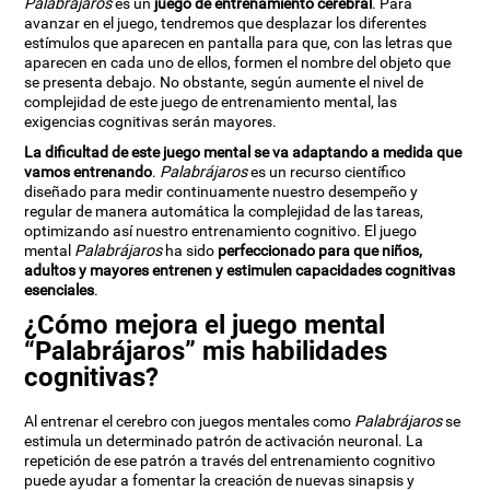
Palabrájaros
es un
juego de entrenamiento cerebral
. Para
avanzar en el juego, tendremos que desplazar los diferentes
estímulos que aparecen en pantalla para que, con las letras que
aparecen en cada uno de ellos, formen el nombre del objeto que
se presenta debajo. No obstante, según aumente el nivel de
complejidad de este juego de entrenamiento mental, las
exigencias cognitivas serán mayores.
La dificultad de este juego mental se va adaptando a medida que
vamos entrenando
.
Palabrájaros
es un recurso científico
diseñado para medir continuamente nuestro desempeño y
regular de manera automática la complejidad de las tareas,
optimizando así nuestro entrenamiento cognitivo. El juego
mental
Palabrájaros
ha sido
perfeccionado para que niños,
adultos y mayores entrenen y estimulen capacidades cognitivas
esenciales
.
¿Cómo mejora el juego mental
“Palabrájaros” mis habilidades
cognitivas?
Al entrenar el cerebro con juegos mentales como
Palabrájaros
se
estimula un determinado patrón de activación neuronal. La
repetición de ese patrón a través del entrenamiento cognitivo
puede ayudar a fomentar la creación de nuevas sinapsis y