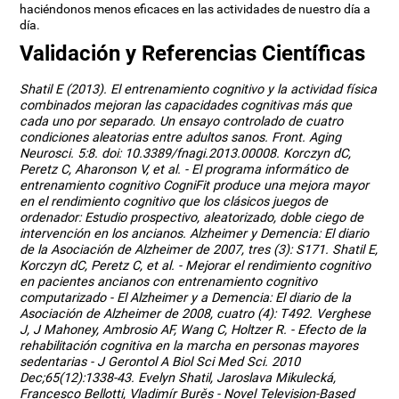
haciéndonos menos eficaces en las actividades de nuestro día a
día.
Validación y Referencias Científicas
Shatil E (2013). El entrenamiento cognitivo y la actividad física
combinados mejoran las capacidades cognitivas más que
cada uno por separado. Un ensayo controlado de cuatro
condiciones aleatorias entre adultos sanos. Front. Aging
Neurosci. 5:8. doi: 10.3389/fnagi.2013.00008. Korczyn dC,
Peretz C, Aharonson V, et al. - El programa informático de
entrenamiento cognitivo CogniFit produce una mejora mayor
en el rendimiento cognitivo que los clásicos juegos de
ordenador: Estudio prospectivo, aleatorizado, doble ciego de
intervención en los ancianos. Alzheimer y Demencia: El diario
de la Asociación de Alzheimer de 2007, tres (3): S171. Shatil E,
Korczyn dC, Peretz C, et al. - Mejorar el rendimiento cognitivo
en pacientes ancianos con entrenamiento cognitivo
computarizado - El Alzheimer y a Demencia: El diario de la
Asociación de Alzheimer de 2008, cuatro (4): T492. Verghese
J, J Mahoney, Ambrosio AF, Wang C, Holtzer R. - Efecto de la
rehabilitación cognitiva en la marcha en personas mayores
sedentarias - J Gerontol A Biol Sci Med Sci. 2010
Dec;65(12):1338-43. Evelyn Shatil, Jaroslava Mikulecká,
Francesco Bellotti, Vladimír Burěs - Novel Television-Based