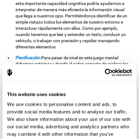
esta importante capacidad cognitiva podría ayudarnos a
interpretar de manera más eficiente la información visual
que llega a nuestros ojos. Permitiéndonos identificar de un
simple vistazo todos los elementos de nuestro entorno e
interactuar rápidamente con ellos. Como por ejemplo,
cuando tenemos que leer y entender un texto, conducir un
vehículo, o trabajar con precisión y rapidez manejando
diferentes elementos.
Planificación:
Para pasar de nivel en este juego mental
debemos anticipar y decidir el orden correcto de realizar los
movimientos, y lograr ordenar las letras que conforman
nuestra palabra objetivo en el menor número de
movimientos posible. Al practicar este ejercicio, activamos y
fortalecemos nuestra capacidad de planificación. Mejorar
This website uses cookies
esta importante habilidad cognitiva es fundamental para
nuestro día a día, pues nos permite "pensar en el futuro" y
We use cookies to personalise content and ads, to
anticipar mentalmente la forma de correcta de ejecutar una
provide social media features and to analyse our traffic.
tarea o alcanzar una menta específica. Como por ejemplo,
We also share information about your use of our site with
cuando planificamos cómo vamos a resolver las tareas de la
escuela, cómo vamos a llegar a un lugar determinado, cómo
our social media, advertising and analytics partners who
vamos a estructurar un trabajo o qué tareas debemos
may combine it with other information that you’ve
emprender para lograr nuestro objetivo.